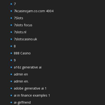
7
7kcasinojam.co.com 4004
7Slots
7slots focus
7slots.nl
7slotscasino.uk
8
888 Casino
9
a16z generative ai
admin en
admin en.
adobe generative ai 1
ai in finance examples 1
ai-girlfriend