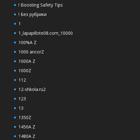
! Boosting Safety Tips
! Без рубрики
1
1_lapapillote08.com_10000
100%A Z
1000 ancorZ
1000A Z
1000Z
112
12-shkola.ru2
123
13
1350Z
1450A Z
1480A Z