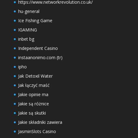
https://www.networkrevolution.co.uk/
hu-general
Ice Fishing Game
IGAMING
inbet bg
Independent Casino
instaanonimo.com (tr)
ipho
Jak Detoxil Water
Jak łączyć maść
Jakie opinie ma
Jakie są różnice
Jakie są skutki
Jakie składniki zawiera
JasminSlots Casino