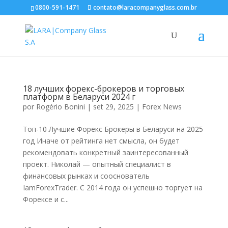
0800-591-1471
contato@laracompanyglass.com.br
18 лучших форекс-брокеров и торговых
платформ в Беларуси 2024 г
por
Rogério Bonini
|
set 29, 2025
|
Forex News
Топ-10 Лучшие Форекс Брокеры в Беларуси на 2025
год Иначе от рейтинга нет смысла, он будет
рекомендовать конкретный заинтересованный
проект. Николай — опытный специалист в
финансовых рынках и сооснователь
IamForexTrader. С 2014 года он успешно торгует на
Форексе и с...