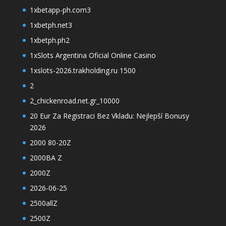
1xbetapp-ph.com3
1xbetph.net3
1xbetph.ph2
1xSlots Argentina Oficial Online Casino
1xslots-2026.trakholding.ru 1500
2
2_chickenroad.net.gr_10000
20 Eur Za Registraci Bez Vkladu: Nejlepší Bonusy
2026
2000 80-20Z
2000BA Z
2000Z
2026-06-25
2500allZ
2500Z