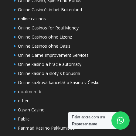
Online Casino, Spiele und Bonus
Online Casino’s in het Buitenland
online casinos
Online Casinos for Real Money
Online Casinos ohne Lizenz
Online Casinos ohne Oasis
Online Game Improvement Services
Online kasíno a hracie automaty
Online kasíno a sloty s bonusmi
Online sázková kancelář a kasino v Česku
ooatmr.ru b
other
Ozwin Casino
Falar agora com um
Pablic
Representante
Parimad Kasiino Pakkumised