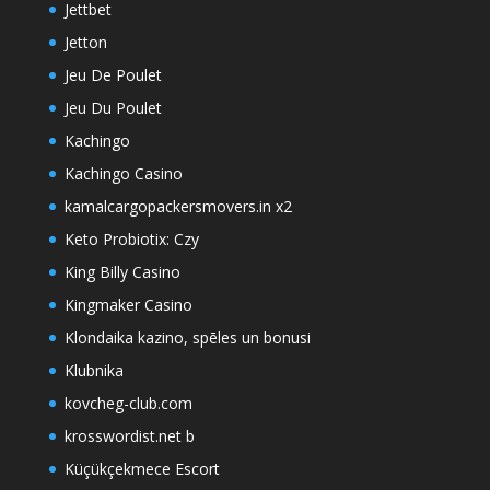
Jettbet
Jetton
Jeu De Poulet
Jeu Du Poulet
Kachingo
Kachingo Casino
kamalcargopackersmovers.in x2
Keto Probiotix: Czy
King Billy Casino
Kingmaker Casino
Klondaika kazino, spēles un bonusi
Klubnika
kovcheg-club.com
krosswordist.net b
Küçükçekmece Escort