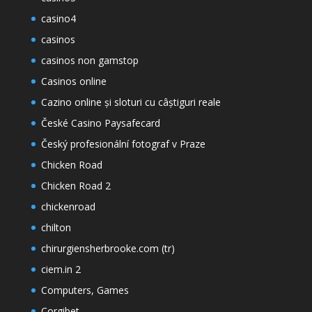
casino4
casinos
casinos non gamstop
Casinos online
Cazino online și sloturi cu câștiguri reale
České Casino Paysafecard
Český profesionální fotograf v Praze
Chicken Road
Chicken Road 2
chickenroad
chilton
chirurgiensherbrooke.com (tr)
ciem.in 2
Computers, Games
Corgibet