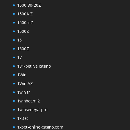
1500 80-20Z
1500A Z
1500allZ
1500Z
16
1600Z
17
181-betlive casino
1Win
1Win AZ
1win tr
1winbet.ml2
1winsenegal.pro
1xBet
1xbet-online-casino.com