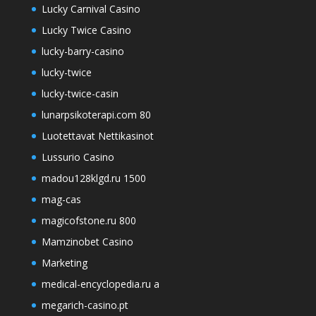
Lucky Carnival Casino
Lucky Twice Casino
lucky-barry-casino
lucky-twice
lucky-twice-casin
lunarpsikoterapi.com 80
Luotettavat Nettikasinot
Lussurio Casino
madou128klgd.ru 1500
mag-cas
magicofstone.ru 800
Mamzinobet Casino
Marketing
medical-encyclopedia.ru a
megarich-casino.pt