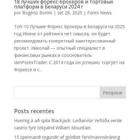
18 лучших форекс-брокеров и торговых
платформ в Беларуси 2024 г
por
Rogério Bonini
|
set 29, 2025
|
Forex News
Топ-10 Лучшие Форекс Брокеры в Беларуси на 2025
год Иначе от рейтинга нет смысла, он будет
рекомендовать конкретный заинтересованный
проект. Николай — опытный специалист в
финансовых рынках и сооснователь
IamForexTrader. С 2014 года он успешно торгует на
Форексе и с...
Posts recentes
Hvernig á að spila Blackjack: Leiðarvísir Vefsíða verde
casino fyrir tekjulind William Mountain
15 spennandi tegundir af goldbet farsímainnskráning