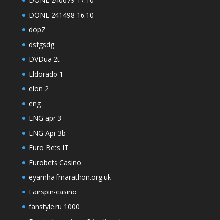
DONE 240679 17.10
DONE 241498 16.10
dopZ
dsfgsdg
DVDua 2t
Eldorado 1
elon 2
eng
ENG apr 3
ENG Apr 3b
Euro Bets IT
Eurobets Casino
eyamhalfmarathon.org.uk
Fairspin-casino
fanstyle.ru 1000