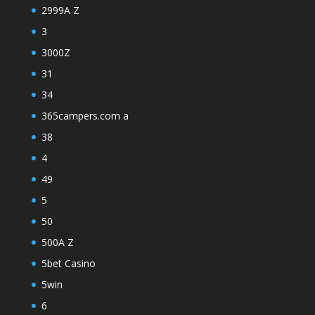
2999A Z
3
3000Z
31
34
365campers.com a
38
4
49
5
50
500A Z
5bet Casino
5win
6