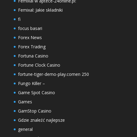
Femixal w aptece-24online.pl:
Femixal: Jakie składniki
fi
focus basari
Forex News
Forex Trading
Fortuna Casino
Fortune Clock Casino
fortune-tiger-demo-play.comen 250
Fungo Killer –
Game Spot Casino
Games
GamStop Casino
Gdzie znaleźć najlepsze
general