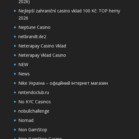
2026)
Nejlepší zahraniční casino vklad 100 Kč: TOP herny
2026
Neptune Casino
netbrandt.de2
Neterapay Casino Vklad
Neterapay Vklad Casino
NEW
News
Nike Україна – офіційний інтернет магазин
nintendoclub.ru
No KYC Casinos
nobullchallenge
Nomad
Non GamStop
Non GamStop Casino