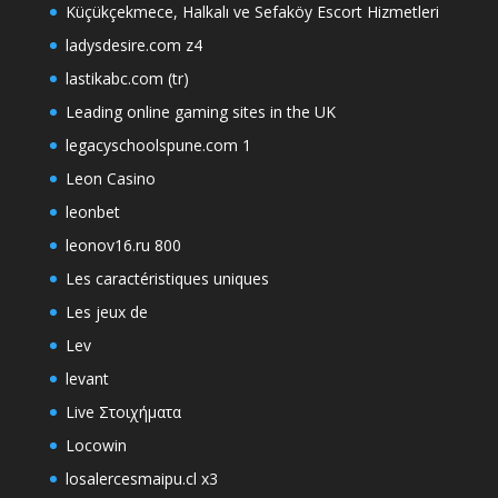
Küçükçekmece, Halkalı ve Sefaköy Escort Hizmetleri
ladysdesire.com z4
lastikabc.com (tr)
Leading online gaming sites in the UK
legacyschoolspune.com 1
Leon Casino
leonbet
leonov16.ru 800
Les caractéristiques uniques
Les jeux de
Lev
levant
Live Στοιχήματα
Locowin
losalercesmaipu.cl x3