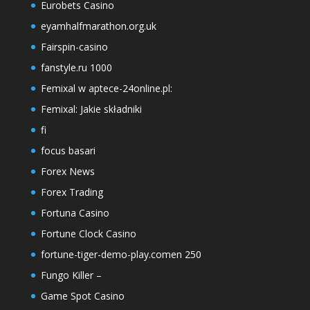
Eurobets Casino
eyamhalfmarathon.org.uk
Fairspin-casino
fanstyle.ru 1000
Femixal w aptece-24online.pl:
Femixal: Jakie składniki
fi
focus basari
Forex News
Forex Trading
Fortuna Casino
Fortune Clock Casino
fortune-tiger-demo-play.comen 250
Fungo Killer –
Game Spot Casino