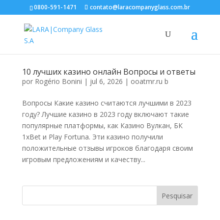
0800-591-1471
contato@laracompanyglass.com.br
10 лучших казино онлайн Вопросы и ответы
por
Rogério Bonini
|
jul 6, 2026
|
ooatmr.ru b
Вопросы Какие казино считаются лучшими в 2023
году? Лучшие казино в 2023 году включают такие
популярные платформы, как Казино Вулкан, БК
1xBet и Play Fortuna. Эти казино получили
положительные отзывы игроков благодаря своим
игровым предложениям и качеству...