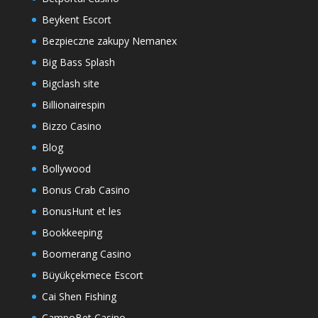
Beykent Escort
Bezpieczne zakupy Nemanex
Big Bass Splash
Bigclash site
Billionairespin
Bizzo Casino
Blog
Bollywood
Bonus Crab Casino
BonusHunt et les
Bookkeeping
Boomerang Casino
Büyükçekmece Escort
Cai Shen Fishing
CampoBet Casino