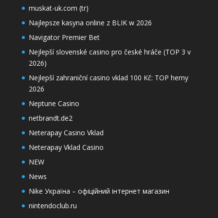
muskat-uk.com (tr)
Najlepsze kasyna online z BLIK w 2026
Navigator Premier Bet
Nejlepší slovenské casino pro české hráče (TOP 3 v
2026)
Nejlepší zahraniční casino vklad 100 Kč: TOP herny
2026
Neptune Casino
netbrandt.de2
Neterapay Casino Vklad
Neterapay Vklad Casino
NEW
News
Nike Україна – офіційний інтернет магазин
nintendoclub.ru