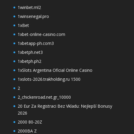
1winbet.ml2
1winsenegal.pro
1xBet
1xbet-online-casino.com
1xbetapp-ph.com3
1xbetph.net3
1xbetph.ph2
1xSlots Argentina Oficial Online Casino
1xslots-2026.trakholding.ru 1500
2
2_chickenroad.net.gr_10000
20 Eur Za Registraci Bez Vkladu: Nejlepší Bonusy
2026
2000 80-20Z
2000BA Z