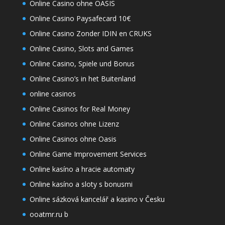
Online Casino ohne OASIS
Online Casino Paysafecard 10€
Online Casino Zonder IDIN en CRUKS
Online Casino, Slots and Games
Online Casino, Spiele und Bonus
Online Casino’s in het Buitenland
online casinos
Online Casinos for Real Money
Online Casinos ohne Lizenz
Online Casinos ohne Oasis
Online Game Improvement Services
Online kasíno a hracie automaty
Online kasíno a sloty s bonusmi
Online sázková kancelář a kasino v Česku
ooatmr.ru b