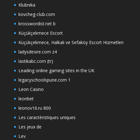
Klubnika
kovcheg-club.com
krosswordist.net b
Küçükçekmece Escort
Küçükçekmece, Halkalı ve Sefaköy Escort Hizmetleri
ladysdesire.com z4
lastikabc.com (tr)
Leading online gaming sites in the UK
legacyschoolspune.com 1
Leon Casino
leonbet
leonov16.ru 800
Les caractéristiques uniques
Les jeux de
Lev