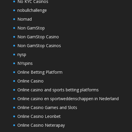
No KYC Casinos
nobullchallenge
Nomad
Non GamStop
Non GamStop Casino
Non GamStop Casinos
nysp
NYspins
Online Betting Platform
Online Casino
Online casino and sports betting platforms
Online casino en sportweddenschappen in Nederland
Online Casino Games and Slots
Online Casino Leonbet
Online Casino Neterapay