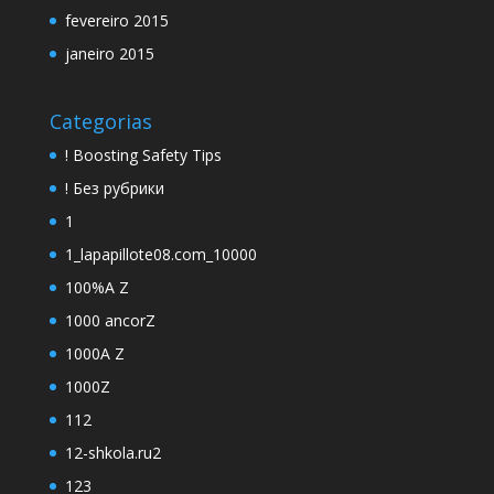
fevereiro 2015
janeiro 2015
Categorias
! Boosting Safety Tips
! Без рубрики
1
1_lapapillote08.com_10000
100%A Z
1000 ancorZ
1000A Z
1000Z
112
12-shkola.ru2
123