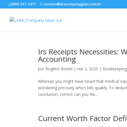
0800-591-1471
contato@laracompanyglass.com.br
Irs Receipts Necessities
Accounting
por
Rogério Bonini
|
out 2, 2025
|
Bookkeeping
Whereas you might have heard that medical expe
wondering precisely which bills qualify. To deduc
conclusion, correct can you file...
Current Worth Factor Defi