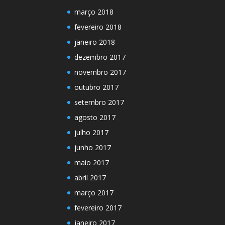
março 2018
fevereiro 2018
janeiro 2018
dezembro 2017
novembro 2017
outubro 2017
setembro 2017
agosto 2017
julho 2017
junho 2017
maio 2017
abril 2017
março 2017
fevereiro 2017
janeiro 2017