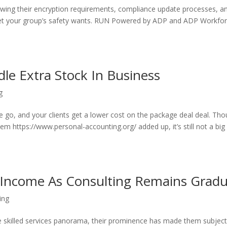
ewing their encryption requirements, compliance update processes, a
meet your group’s safety wants. RUN Powered by ADP and ADP Workfo
le Extra Stock In Business
g
ngle go, and your clients get a lower cost on the package deal deal. Th
tem https://www.personal-accounting.org/ added up, it’s still not a big
 Income As Consulting Remains Gradu
ing
 skilled services panorama, their prominence has made them subject