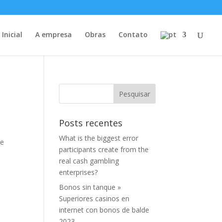
Inicial
A empresa
Obras
Contato
Posts recentes
What is the biggest error
be
participants create from the
real cash gambling
enterprises?
Bonos sin tanque »
Superiores casinos en
internet con bonos de balde
2023