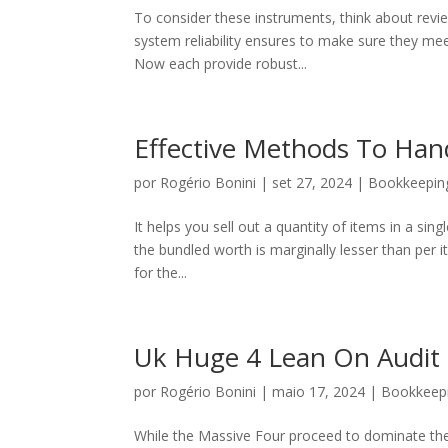
To consider these instruments, think about revi
system reliability ensures to make sure they 
Now each provide robust...
Effective Methods To Hand
por
Rogério Bonini
|
set 27, 2024
|
Bookkeepin
It helps you sell out a quantity of items in a si
the bundled worth is marginally lesser than per i
for the...
Uk Huge 4 Lean On Audit
por
Rogério Bonini
|
maio 17, 2024
|
Bookkeep
While the Massive Four proceed to dominate the