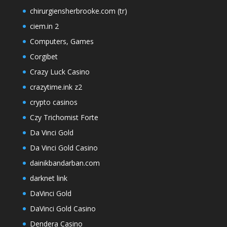
chirurgiensherbrooke.com (tr)
ciem.in 2
Computers, Games
Corgibet
Crazy Luck Casino
crazytime.ink z2
crypto casinos
Czy Trichomist Forte
Da Vinci Gold
Da Vinci Gold Casino
dainikbandarban.com
darknet link
DaVinci Gold
DaVinci Gold Casino
Dendera Casino