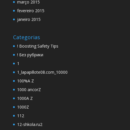
março 2015
fevereiro 2015
janeiro 2015
Categorias
! Boosting Safety Tips
! Без рубрики
1
1_lapapillote08.com_10000
100%A Z
1000 ancorZ
1000A Z
1000Z
112
12-shkola.ru2