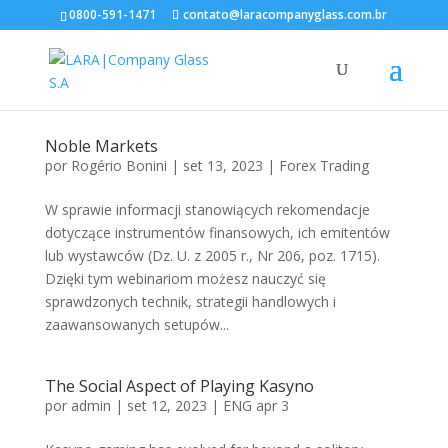
0800-591-1471
contato@laracompanyglass.com.br
Noble Markets
por
Rogério Bonini
|
set 13, 2023
|
Forex Trading
W sprawie informacji stanowiących rekomendacje
dotyczące instrumentów finansowych, ich emitentów
lub wystawców (Dz. U. z 2005 r., Nr 206, poz. 1715).
Dzięki tym webinariom możesz nauczyć się
sprawdzonych technik, strategii handlowych i
zaawansowanych setupów...
The Social Aspect of Playing Kasyno
por
admin
|
set 12, 2023
|
ENG apr 3