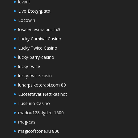
levant
Live Στοιχήματα
Locowin
losalercesmaipu.cl x3
Lucky Carnival Casino
Lucky Twice Casino
lucky-barry-casino
lucky-twice
lucky-twice-casin
lunarpsikoterapi.com 80
Luotettavat Nettikasinot
Lussurio Casino
madou128klgd.ru 1500
mag-cas
magicofstone.ru 800