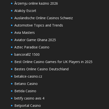
Ārzemju online kazino 2026
Ataköy Escort
Ausländische Online Casinos Schweiz
Automotive Topics and Trends
Avia Masters
Aviator Game Ghana 2025
Aztec Paradise Casino
bancorallZ 1500
Best Online Casino Games for UK Players in 2025
Bestes Online Casino Deutschland
betalice-casino.cz
Betano Casino
Betida Casino
betify casino avis 4
Betportal Casino