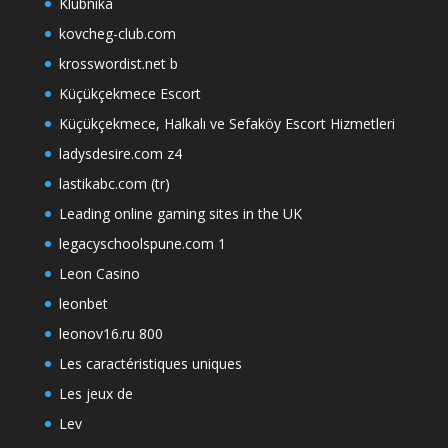
Klubnika
kovcheg-club.com
krosswordist.net b
Küçükçekmece Escort
Küçükçekmece, Halkalı ve Sefaköy Escort Hizmetleri
ladysdesire.com z4
lastikabc.com (tr)
Leading online gaming sites in the UK
legacyschoolspune.com 1
Leon Casino
leonbet
leonov16.ru 800
Les caractéristiques uniques
Les jeux de
Lev