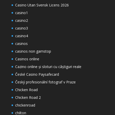
Casino Utan Svensk Licens 2026
casino1
casino2
casino3
casino4
casinos
casinos non gamstop
Casinos online
Cazino online și sloturi cu câștiguri reale
České Casino Paysafecard
Český profesionální fotograf v Praze
Chicken Road
Chicken Road 2
chickenroad
chilton