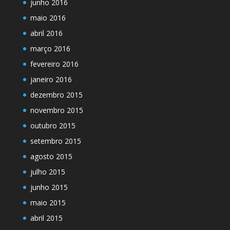
junho 2016
maio 2016
abril 2016
março 2016
fevereiro 2016
janeiro 2016
dezembro 2015
novembro 2015
outubro 2015
setembro 2015
agosto 2015
julho 2015
junho 2015
maio 2015
abril 2015