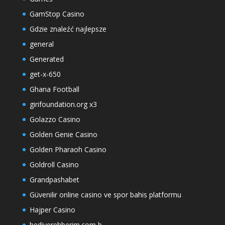
GamStop Casino
Gdzie znaleźć najlepsze
general
Generated
get-x-650
Ghana Football
girifoundation.org x3
Golazzo Casino
Golden Genie Casino
Golden Pharaoh Casino
Goldroll Casino
Grandpashabet
Güvenilir online casino ve spor bahis platformu
Hajper Casino
hediyerehberim.com b