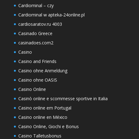
Cardiominal – czy
Cardiominal w apteka-24online.pl
cardiosaratov.ru 4003
Casinado Greece
casinadoes.com2
Casino
Casino and Friends
Casino ohne Anmeldung
Casino ohne OASIS
Casino Online
Casinò online e scommesse sportive in Italia
Casino online em Portugal
Casino online en México
Casino Online, Giochi e Bonus
Casino Talletusbonus