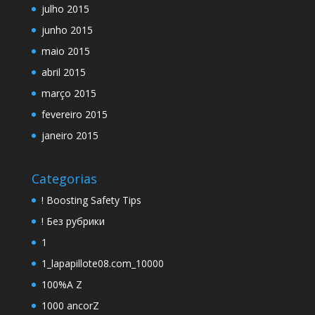
julho 2015
junho 2015
maio 2015
abril 2015
março 2015
fevereiro 2015
janeiro 2015
Categorias
! Boosting Safety Tips
! Без рубрики
1
1_lapapillote08.com_10000
100%A Z
1000 ancorZ