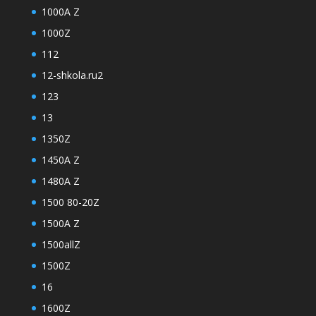
1000A Z
1000Z
112
12-shkola.ru2
123
13
1350Z
1450A Z
1480A Z
1500 80-20Z
1500A Z
1500allZ
1500Z
16
1600Z