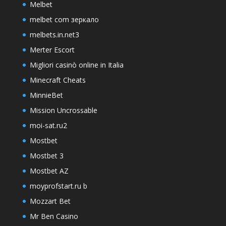
Melbet
melbet com зеркало
melbets.in.net3
Merter Escort
Migliori casinò online in Italia
Minecraft Cheats
MinnieBet
Mission Uncrossable
moi-sat.ru2
Mostbet
Mostbet 3
Mostbet AZ
moyprofstart.ru b
Mozzart Bet
Mr Ben Casino