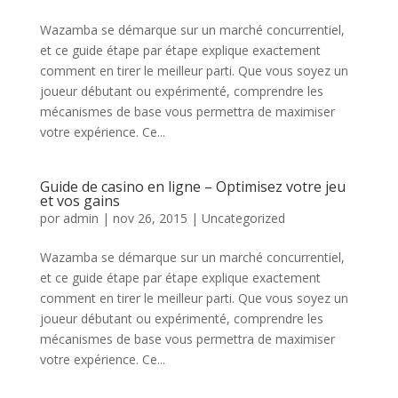
Wazamba se démarque sur un marché concurrentiel,
et ce guide étape par étape explique exactement
comment en tirer le meilleur parti. Que vous soyez un
joueur débutant ou expérimenté, comprendre les
mécanismes de base vous permettra de maximiser
votre expérience. Ce...
Guide de casino en ligne – Optimisez votre jeu
et vos gains
por
admin
|
nov 26, 2015
|
Uncategorized
Wazamba se démarque sur un marché concurrentiel,
et ce guide étape par étape explique exactement
comment en tirer le meilleur parti. Que vous soyez un
joueur débutant ou expérimenté, comprendre les
mécanismes de base vous permettra de maximiser
votre expérience. Ce...