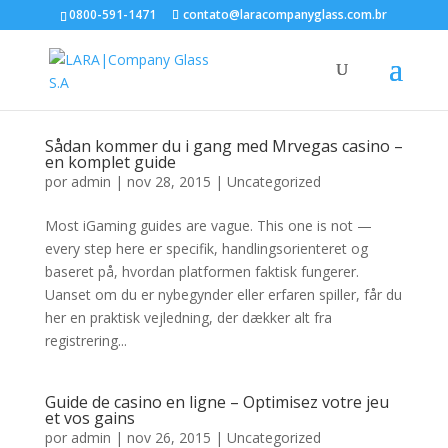
0800-591-1471
contato@laracompanyglass.com.br
Sådan kommer du i gang med Mrvegas casino –
en komplet guide
por
admin
|
nov 28, 2015
|
Uncategorized
Most iGaming guides are vague. This one is not —
every step here er specifik, handlingsorienteret og
baseret på, hvordan platformen faktisk fungerer.
Uanset om du er nybegynder eller erfaren spiller, får du
her en praktisk vejledning, der dækker alt fra
registrering...
Guide de casino en ligne – Optimisez votre jeu
et vos gains
por
admin
|
nov 26, 2015
|
Uncategorized