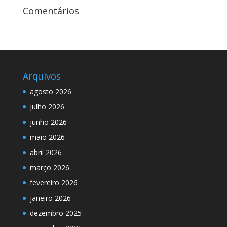
Comentários
Arquivos
agosto 2026
julho 2026
junho 2026
maio 2026
abril 2026
março 2026
fevereiro 2026
janeiro 2026
dezembro 2025