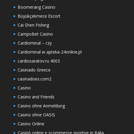
Boomerang Casino
Büyükçekmece Escort
Cai Shen Fishing
CampoBet Casino
Cardiominal – czy
Cardiominal w apteka-24online.pl
cardiosaratov.ru 4003
Casinado Greece
casinadoes.com2
Casino
Casino and Friends
Casino ohne Anmeldung
Casino ohne OASIS
Casino Online
Casinò online e scommesse sportive in Italia