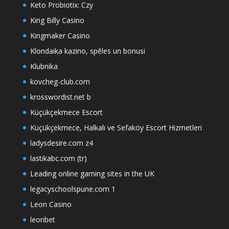
Keto Probiotix: Czy
King Billy Casino
Kingmaker Casino
Klondaika kazino, spēles un bonusi
Klubnika
kovcheg-club.com
krosswordist.net b
Küçükçekmece Escort
Küçükçekmece, Halkalı ve Sefaköy Escort Hizmetleri
ladysdesire.com z4
lastikabc.com (tr)
Leading online gaming sites in the UK
legacyschoolspune.com 1
Leon Casino
leonbet