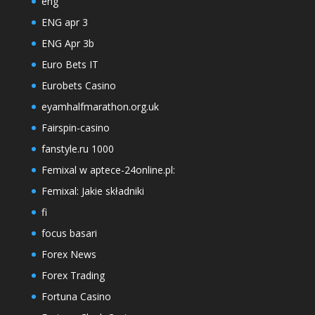
eng
ENG apr 3
ENG Apr 3b
Euro Bets IT
Eurobets Casino
eyamhalfmarathon.org.uk
Fairspin-casino
fanstyle.ru 1000
Femixal w aptece-24online.pl:
Femixal: Jakie składniki
fi
focus basari
Forex News
Forex Trading
Fortuna Casino