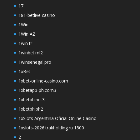
17
181-betlive casino
1Win
1Win AZ
1win tr
1winbet.ml2
1winsenegal.pro
1xBet
1xbet-online-casino.com
1xbetapp-ph.com3
1xbetph.net3
1xbetph.ph2
1xSlots Argentina Oficial Online Casino
1xslots-2026.trakholding.ru 1500
2