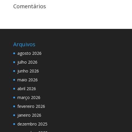
Comentários
Arquivos
agosto 2026
julho 2026
junho 2026
maio 2026
abril 2026
março 2026
fevereiro 2026
janeiro 2026
dezembro 2025