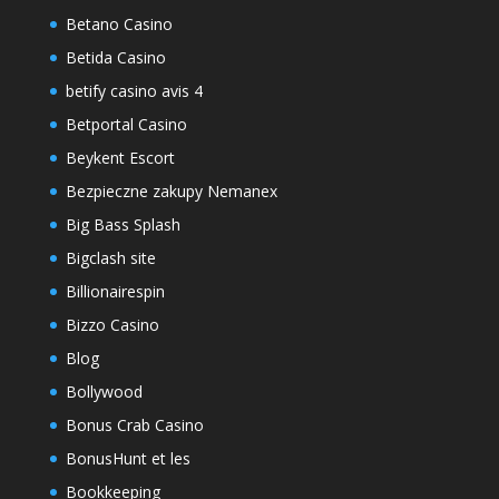
Betano Casino
Betida Casino
betify casino avis 4
Betportal Casino
Beykent Escort
Bezpieczne zakupy Nemanex
Big Bass Splash
Bigclash site
Billionairespin
Bizzo Casino
Blog
Bollywood
Bonus Crab Casino
BonusHunt et les
Bookkeeping