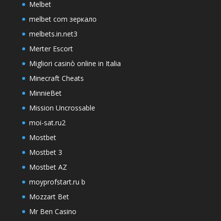
Melbet
melbet com зеркало
melbets.in.net3
Merter Escort
Migliori casinò online in Italia
Minecraft Cheats
MinnieBet
Mission Uncrossable
moi-sat.ru2
Mostbet
Mostbet 3
Mostbet AZ
moyprofstart.ru b
Mozzart Bet
Mr Ben Casino