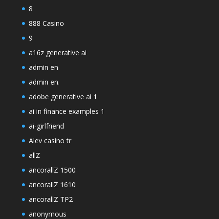
8
888 Casino
9
a16z generative ai
admin en
admin en.
adobe generative ai 1
ai in finance examples 1
ai-girlfriend
Alev casino tr
allZ
ancorallZ 1500
ancorallZ 1610
ancorallZ TP2
anonymous