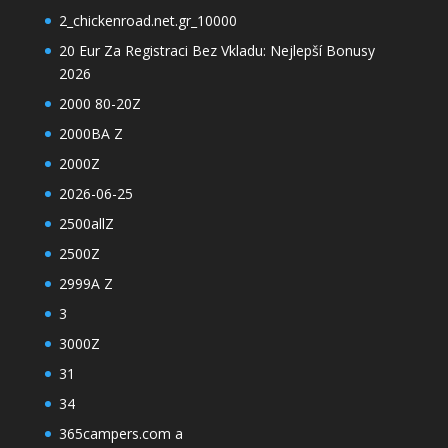
2_chickenroad.net.gr_10000
20 Eur Za Registraci Bez Vkladu: Nejlepší Bonusy
2026
2000 80-20Z
2000BA Z
2000Z
2026-06-25
2500allZ
2500Z
2999A Z
3
3000Z
31
34
365campers.com a