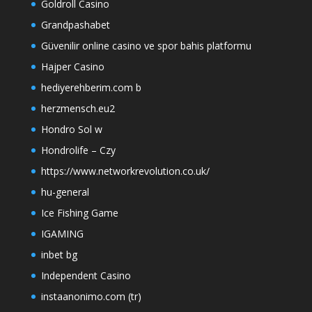
Goldroll Casino
Grandpashabet
Güvenilir online casino ve spor bahis platformu
Hajper Casino
hediyerehberim.com b
herzmensch.eu2
Hondro Sol w
Hondrolife – Czy
https://www.networkrevolution.co.uk/
hu-general
Ice Fishing Game
IGAMING
inbet bg
Independent Casino
instaanonimo.com (tr)