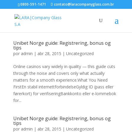
0800-591-1471
contato@laracompanyglass.com.br
Unibet Norge guide: Registrering, bonus og
tips
por
admin
|
abr 28, 2015
|
Uncategorized
Online casinos vary widely in quality — this guide cuts
through the noise and covers only what actually
matters for a smooth experience.What You Need
FirstEn stabil internettforbindelseGyldig ID (pass eller
førerkort) for verifiseringBankkonto eller e-lommebok
for...
Unibet Norge guide: Registrering, bonus og
tips
por
admin
|
abr 28, 2015
|
Uncategorized