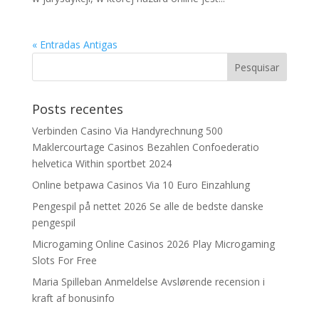
« Entradas Antigas
Posts recentes
Verbinden Casino Via Handyrechnung 500
Maklercourtage Casinos Bezahlen Confoederatio
helvetica Within sportbet 2024
Online betpawa Casinos Via 10 Euro Einzahlung
Pengespil på nettet 2026 Se alle de bedste danske
pengespil
Microgaming Online Casinos 2026 Play Microgaming
Slots For Free
Maria Spilleban Anmeldelse Avslørende recension i
kraft af bonusinfo