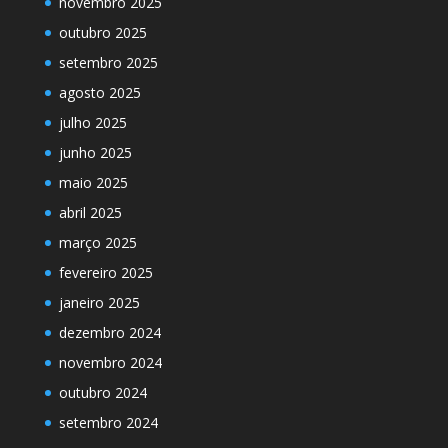
novembro 2025
outubro 2025
setembro 2025
agosto 2025
julho 2025
junho 2025
maio 2025
abril 2025
março 2025
fevereiro 2025
janeiro 2025
dezembro 2024
novembro 2024
outubro 2024
setembro 2024