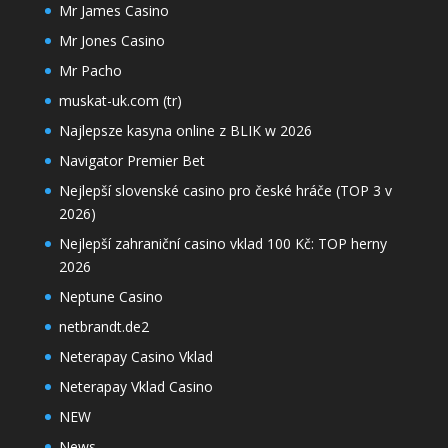
Mr James Casino
Mr Jones Casino
Mr Pacho
muskat-uk.com (tr)
Najlepsze kasyna online z BLIK w 2026
Navigator Premier Bet
Nejlepší slovenské casino pro české hráče (TOP 3 v
2026)
Nejlepší zahraniční casino vklad 100 Kč: TOP herny
2026
Neptune Casino
netbrandt.de2
Neterapay Casino Vklad
Neterapay Vklad Casino
NEW
News