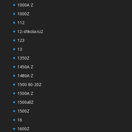
1000A Z
1000Z
112
12-shkola.ru2
123
13
1350Z
1450A Z
1480A Z
1500 80-20Z
1500A Z
1500allZ
1500Z
16
1600Z