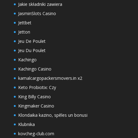
Jakie składniki zawiera
JasminSlots Casino
Jettbet
Jetton
Jeu De Poulet
Jeu Du Poulet
Kachingo
Kachingo Casino
kamalcargopackersmovers.in x2
Keto Probiotix: Czy
King Billy Casino
Kingmaker Casino
Klondaika kazino, spēles un bonusi
Klubnika
kovcheg-club.com