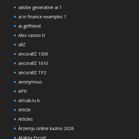
adobe generative ai 1
ai in finance examples 1
ai-girlfriend
Alev casino tr
allZ
ancorallZ 1500
ancorallZ 1610
ancorallZ TP2
anonymous
APK
artcab.ru b
Article
Articles
Ārzemju online kazino 2026
Ataköy Escort