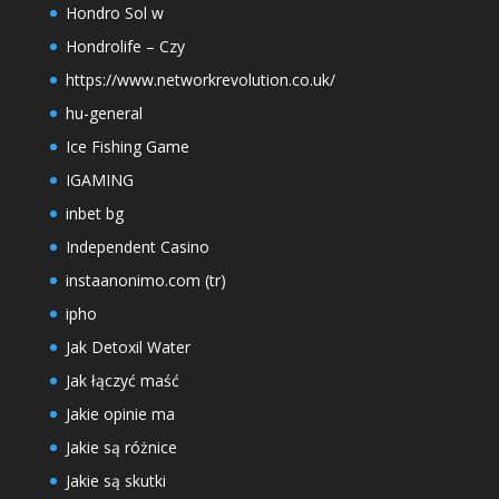
Hondro Sol w
Hondrolife – Czy
https://www.networkrevolution.co.uk/
hu-general
Ice Fishing Game
IGAMING
inbet bg
Independent Casino
instaanonimo.com (tr)
ipho
Jak Detoxil Water
Jak łączyć maść
Jakie opinie ma
Jakie są różnice
Jakie są skutki