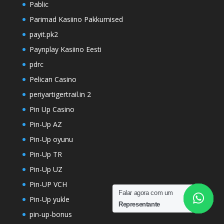
Pablic
Parimad Kasiino Pakkumised
payit.pk2
Paynplay Kasiino Eesti
pdrc
Pelican Casino
periyartigertrail.in 2
Pin Up Casino
Pin-Up AZ
Pin-Up oyunu
Pin-Up TR
Pin-Up UZ
Pin-UP VCH
Falar agora com um
Pin-Up yukle
Representante
pin-up-bonus