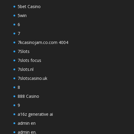
5bet Casino
5win
6
7
7kcasinojam.co.com 4004
7Slots
7slots focus
7slots.nl
7slotscasino.uk
8
888 Casino
9
a16z generative ai
admin en
admin en.