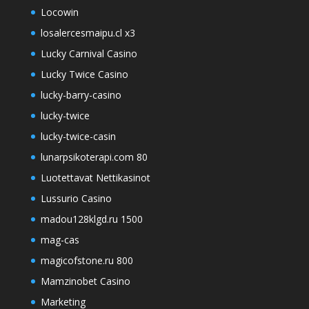
Locowin
losalercesmaipu.cl x3
Lucky Carnival Casino
Lucky Twice Casino
lucky-barry-casino
lucky-twice
lucky-twice-casin
lunarpsikoterapi.com 80
Luotettavat Nettikasinot
Lussurio Casino
madou128klgd.ru 1500
mag-cas
magicofstone.ru 800
Mamzinobet Casino
Marketing