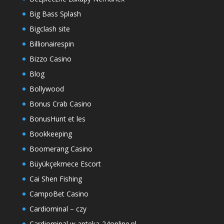
Big Bass Splash
Bigclash site
Billionairespin
Bizzo Casino
Blog
Bollywood
Bonus Crab Casino
BonusHunt et les
Bookkeeping
Boomerang Casino
Büyükçekmece Escort
Cai Shen Fishing
CampoBet Casino
Cardiominal – czy
Cardiominal w apteka-24online.pl