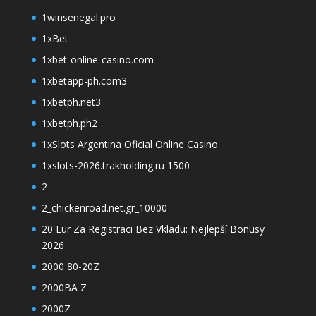
1winsenegal.pro
1xBet
1xbet-online-casino.com
1xbetapp-ph.com3
1xbetph.net3
1xbetph.ph2
1xSlots Argentina Oficial Online Casino
1xslots-2026.trakholding.ru 1500
2
2_chickenroad.net.gr_10000
20 Eur Za Registraci Bez Vkladu: Nejlepší Bonusy
2026
2000 80-20Z
2000BA Z
2000Z