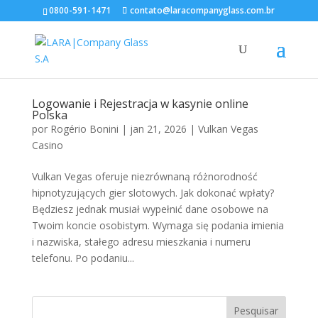
0800-591-1471
contato@laracompanyglass.com.br
Logowanie i Rejestracja w kasynie online
Polska
por
Rogério Bonini
|
jan 21, 2026
|
Vulkan Vegas
Casino
Vulkan Vegas oferuje niezrównaną różnorodność
hipnotyzujących gier slotowych. Jak dokonać wpłaty?
Będziesz jednak musiał wypełnić dane osobowe na
Twoim koncie osobistym. Wymaga się podania imienia
i nazwiska, stałego adresu mieszkania i numeru
telefonu. Po podaniu...