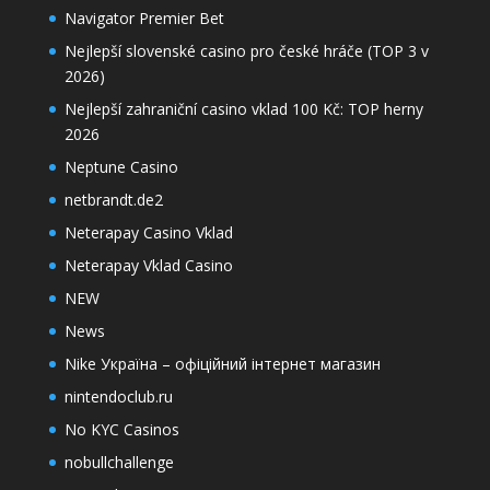
Navigator Premier Bet
Nejlepší slovenské casino pro české hráče (TOP 3 v
2026)
Nejlepší zahraniční casino vklad 100 Kč: TOP herny
2026
Neptune Casino
netbrandt.de2
Neterapay Casino Vklad
Neterapay Vklad Casino
NEW
News
Nike Україна – офіційний інтернет магазин
nintendoclub.ru
No KYC Casinos
nobullchallenge