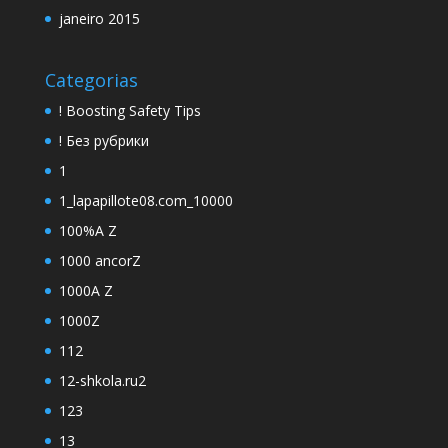
janeiro 2015
Categorias
! Boosting Safety Tips
! Без рубрики
1
1_lapapillote08.com_10000
100%A Z
1000 ancorZ
1000A Z
1000Z
112
12-shkola.ru2
123
13