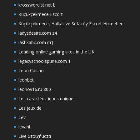
krosswordist.net b
Küçükçekmece Escort
Küçükçekmece, Halkalı ve Sefaköy Escort Hizmetleri
ladysdesire.com z4
lastikabc.com (tr)
Leading online gaming sites in the UK
legacyschoolspune.com 1
Leon Casino
leonbet
leonov16.ru 800
Les caractéristiques uniques
Les jeux de
Lev
levant
Live Στοιχήματα