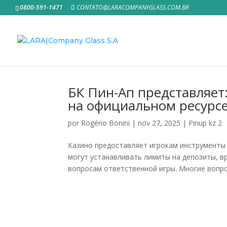
0800-591-1471
CONTATO@LARACOMPANYGLASS.COM.BR
БК Пин-Ап представляет:
на официальном ресурс
por
Rogério Bonini
|
nov 27, 2025
|
Pinup kz 2
Казино предоставляет игрокам инструменты 
могут устанавливать лимиты на депозиты, вр
вопросам ответственной игры. Многие вопрос