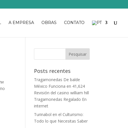
L
A EMPRESA
OBRAS
CONTATO
Posts recentes
Tragamonedas De balde
ли
México Funciona en 41,624
 по
Revisión del casino william hill
Tragamonedas Regalado En
internet
Turinabol en el Culturismo:
Todo lo que Necesitas Saber