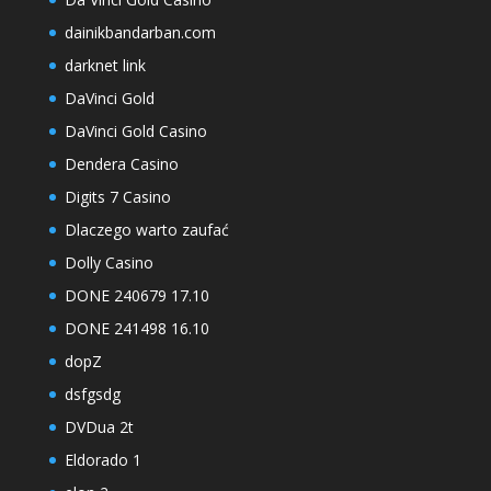
dainikbandarban.com
darknet link
DaVinci Gold
DaVinci Gold Casino
Dendera Casino
Digits 7 Casino
Dlaczego warto zaufać
Dolly Casino
DONE 240679 17.10
DONE 241498 16.10
dopZ
dsfgsdg
DVDua 2t
Eldorado 1