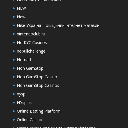
NEW
News
Nike Україна – офіційний інтернет магазин
nintendoclub.ru
No KYC Casinos
nobullchallenge
Nomad
Non GamStop
Non GamStop Casino
Non GamStop Casinos
nysp
NYspins
Online Betting Platform
Online Casino