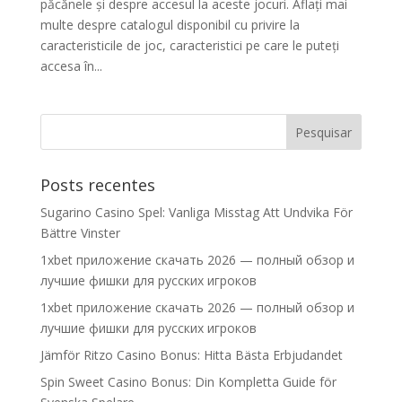
păcănele și despre accesul la aceste jocuri. Aflați mai
multe despre catalogul disponibil cu privire la
caracteristicile de joc, caracteristici pe care le puteți
accesa în...
Posts recentes
Sugarino Casino Spel: Vanliga Misstag Att Undvika För
Bättre Vinster
1xbet приложение скачать 2026 — полный обзор и
лучшие фишки для русских игроков
1xbet приложение скачать 2026 — полный обзор и
лучшие фишки для русских игроков
Jämför Ritzo Casino Bonus: Hitta Bästa Erbjudandet
Spin Sweet Casino Bonus: Din Kompletta Guide för