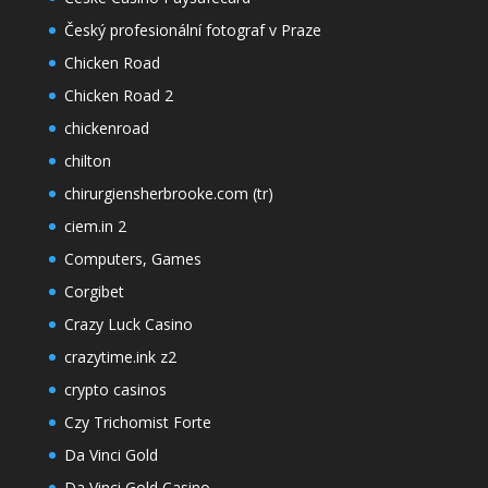
Český profesionální fotograf v Praze
Chicken Road
Chicken Road 2
chickenroad
chilton
chirurgiensherbrooke.com (tr)
ciem.in 2
Computers, Games
Corgibet
Crazy Luck Casino
crazytime.ink z2
crypto casinos
Czy Trichomist Forte
Da Vinci Gold
Da Vinci Gold Casino