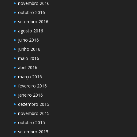
novembro 2016
outubro 2016
setembro 2016
agosto 2016
julho 2016
junho 2016
maio 2016
abril 2016
março 2016
fevereiro 2016
janeiro 2016
dezembro 2015
novembro 2015
outubro 2015
setembro 2015