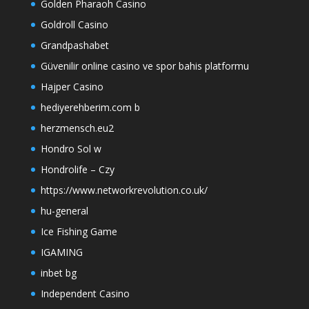
Golden Pharaoh Casino
Goldroll Casino
Grandpashabet
Güvenilir online casino ve spor bahis platformu
Hajper Casino
hediyerehberim.com b
herzmensch.eu2
Hondro Sol w
Hondrolife – Czy
https://www.networkrevolution.co.uk/
hu-general
Ice Fishing Game
IGAMING
inbet bg
Independent Casino