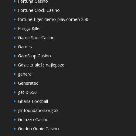
Fortuna Casino
Fortune Clock Casino
fortune-tiger-demo-play.comen 250
Fungo Killer –
Game Spot Casino
Games
GamStop Casino
Gdzie znaleźć najlepsze
general
Generated
get-x-650
Ghana Football
girifoundation.org x3
Golazzo Casino
Golden Genie Casino