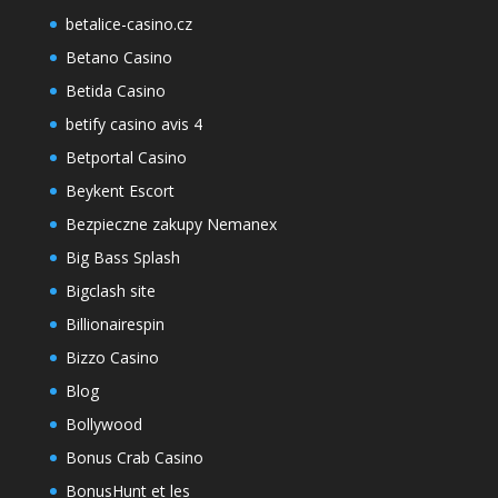
betalice-casino.cz
Betano Casino
Betida Casino
betify casino avis 4
Betportal Casino
Beykent Escort
Bezpieczne zakupy Nemanex
Big Bass Splash
Bigclash site
Billionairespin
Bizzo Casino
Blog
Bollywood
Bonus Crab Casino
BonusHunt et les