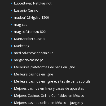
Luotettavat Nettikasinot
Lussurio Casino
madou128klgd.ru 1500
mag-cas
magicofstone.ru 800
Mamzinobet Casino
Marketing
medical-encyclopedia.ru a
megarich-casino.pt
Meilleures plateformes de paris en ligne
Meilleurs casinos en ligne
Meilleurs casinos en ligne et sites de paris sportifs
Mejores casinos en línea y casas de apuestas
Mejores Casinos Online Confiables en México
Mejores casinos online en México – juegos y