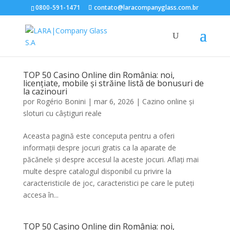
0800-591-1471
contato@laracompanyglass.com.br
TOP 50 Casino Online din România: noi,
licențiate, mobile și străine listă de bonusuri de
la cazinouri
por
Rogério Bonini
|
mar 6, 2026
|
Cazino online și
sloturi cu câștiguri reale
Aceasta pagină este conceputa pentru a oferi
informații despre jocuri gratis ca la aparate de
păcănele și despre accesul la aceste jocuri. Aflați mai
multe despre catalogul disponibil cu privire la
caracteristicile de joc, caracteristici pe care le puteți
accesa în...
TOP 50 Casino Online din România: noi,