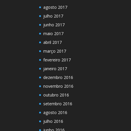
agosto 2017
julho 2017
junho 2017
maio 2017
abril 2017
março 2017
fevereiro 2017
janeiro 2017
dezembro 2016
novembro 2016
outubro 2016
setembro 2016
agosto 2016
julho 2016
junho 2016