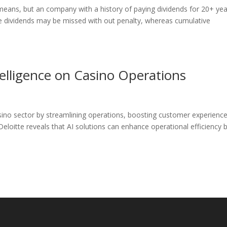
r means, but an company with a history of paying dividends for 20+ ye
ive dividends may be missed with out penalty, whereas cumulative
ntelligence on Casino Operations
e casino sector by streamlining operations, boosting customer experience
Deloitte reveals that AI solutions can enhance operational efficiency 