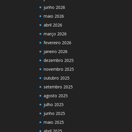
junho 2026
maio 2026
abril 2026
março 2026
fevereiro 2026
janeiro 2026
dezembro 2025
novembro 2025
outubro 2025
setembro 2025
agosto 2025
julho 2025
junho 2025
maio 2025
abril 2025