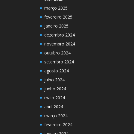
março 2025
fevereiro 2025
janeiro 2025
dezembro 2024
novembro 2024
outubro 2024
setembro 2024
agosto 2024
julho 2024
junho 2024
maio 2024
abril 2024
março 2024
fevereiro 2024
janeiro 2024