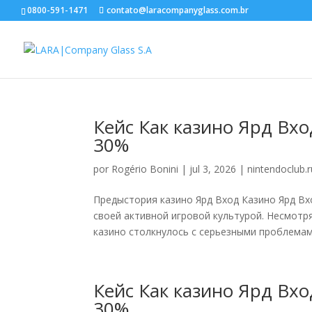
0800-591-1471
contato@laracompanyglass.com.br
Кейс Как казино Ярд Вх
30%
por
Rogério Bonini
|
jul 3, 2026
|
nintendoclub.r
Предыстория казино Ярд Вход Казино Ярд Вхо
своей активной игровой культурой. Несмотр
казино столкнулось с серьезными проблемами
Кейс Как казино Ярд Вх
30%