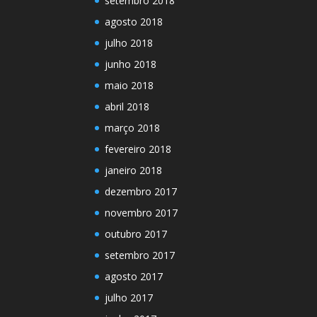
setembro 2018
agosto 2018
julho 2018
junho 2018
maio 2018
abril 2018
março 2018
fevereiro 2018
janeiro 2018
dezembro 2017
novembro 2017
outubro 2017
setembro 2017
agosto 2017
julho 2017