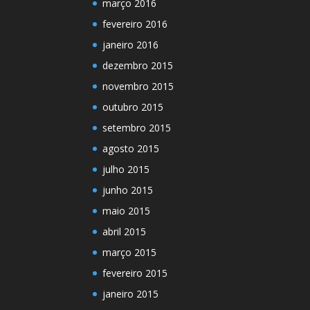
março 2016
fevereiro 2016
janeiro 2016
dezembro 2015
novembro 2015
outubro 2015
setembro 2015
agosto 2015
julho 2015
junho 2015
maio 2015
abril 2015
março 2015
fevereiro 2015
janeiro 2015