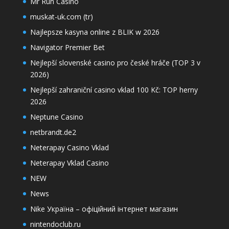
Mr Run Casino
muskat-uk.com (tr)
Najlepsze kasyna online z BLIK w 2026
Navigator Premier Bet
Nejlepší slovenské casino pro české hráče (TOP 3 v
2026)
Nejlepší zahraniční casino vklad 100 Kč: TOP herny
2026
Neptune Casino
netbrandt.de2
Neterapay Casino Vklad
Neterapay Vklad Casino
NEW
News
Nike Україна – офіційний інтернет магазин
nintendoclub.ru