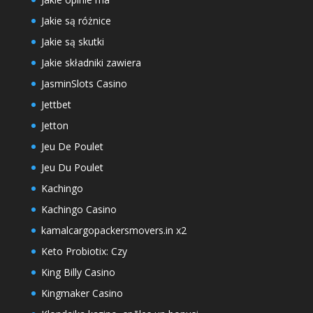
Jakie są różnice
Jakie są skutki
Jakie składniki zawiera
JasminSlots Casino
Jettbet
Jetton
Jeu De Poulet
Jeu Du Poulet
Kachingo
Kachingo Casino
kamalcargopackersmovers.in x2
Keto Probiotix: Czy
King Billy Casino
Kingmaker Casino