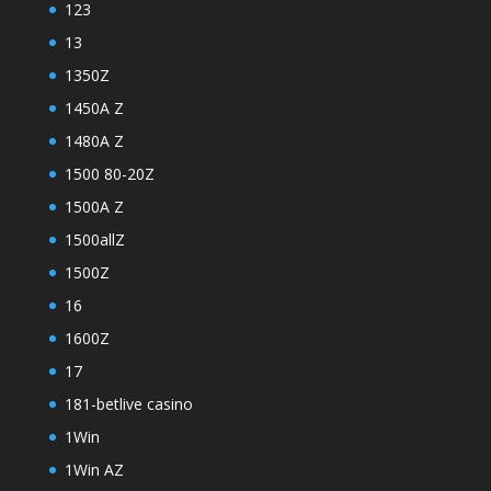
123
13
1350Z
1450A Z
1480A Z
1500 80-20Z
1500A Z
1500allZ
1500Z
16
1600Z
17
181-betlive casino
1Win
1Win AZ