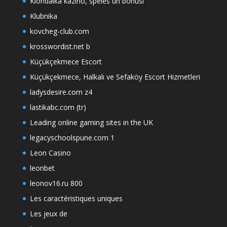
Klondaika kazino, spēles un bonusi
Klubnika
kovcheg-club.com
krosswordist.net b
Küçükçekmece Escort
Küçükçekmece, Halkalı ve Sefaköy Escort Hizmetleri
ladysdesire.com z4
lastikabc.com (tr)
Leading online gaming sites in the UK
legacyschoolspune.com 1
Leon Casino
leonbet
leonov16.ru 800
Les caractéristiques uniques
Les jeux de