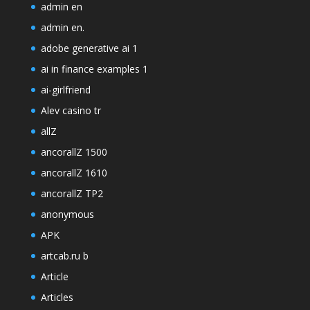
admin en
admin en.
adobe generative ai 1
ai in finance examples 1
ai-girlfriend
Alev casino tr
allZ
ancorallZ 1500
ancorallZ 1610
ancorallZ TP2
anonymous
APK
artcab.ru b
Article
Articles