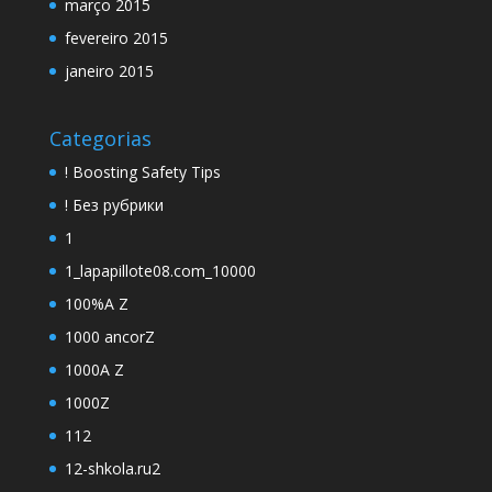
março 2015
fevereiro 2015
janeiro 2015
Categorias
! Boosting Safety Tips
! Без рубрики
1
1_lapapillote08.com_10000
100%A Z
1000 ancorZ
1000A Z
1000Z
112
12-shkola.ru2