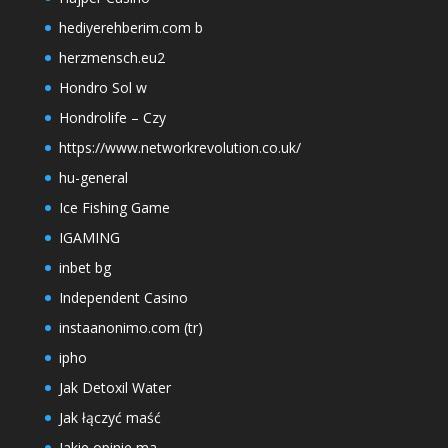
hediyerehberim.com b
herzmensch.eu2
Hondro Sol w
Hondrolife – Czy
https://www.networkrevolution.co.uk/
hu-general
Ice Fishing Game
IGAMING
inbet bg
Independent Casino
instaanonimo.com (tr)
ipho
Jak Detoxil Water
Jak łączyć maść
Jakie opinie ma