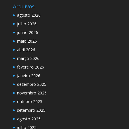
Arquivos
agosto 2026
julho 2026
junho 2026
maio 2026
abril 2026
março 2026
fevereiro 2026
janeiro 2026
dezembro 2025
novembro 2025
outubro 2025
setembro 2025
agosto 2025
julho 2025