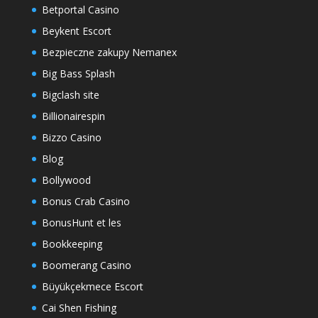
Betportal Casino
Beykent Escort
Bezpieczne zakupy Nemanex
Big Bass Splash
Bigclash site
Billionairespin
Bizzo Casino
Blog
Bollywood
Bonus Crab Casino
BonusHunt et les
Bookkeeping
Boomerang Casino
Büyükçekmece Escort
Cai Shen Fishing