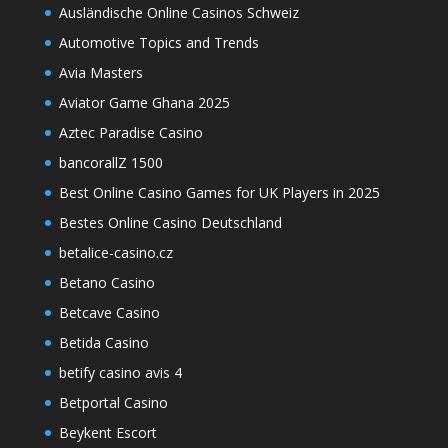
Ausländische Online Casinos Schweiz
Automotive Topics and Trends
Avia Masters
Aviator Game Ghana 2025
Aztec Paradise Casino
bancorallZ 1500
Best Online Casino Games for UK Players in 2025
Bestes Online Casino Deutschland
betalice-casino.cz
Betano Casino
Betcave Casino
Betida Casino
betify casino avis 4
Betportal Casino
Beykent Escort