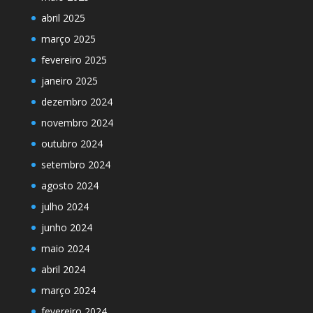
abril 2025
março 2025
fevereiro 2025
janeiro 2025
dezembro 2024
novembro 2024
outubro 2024
setembro 2024
agosto 2024
julho 2024
junho 2024
maio 2024
abril 2024
março 2024
fevereiro 2024