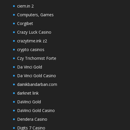
ciem.in 2
Computers, Games
Corgibet
Crazy Luck Casino
crazytime.ink z2
crypto casinos
Czy Trichomist Forte
Da Vinci Gold
Da Vinci Gold Casino
dainikbandarban.com
darknet link
DaVinci Gold
DaVinci Gold Casino
Dendera Casino
Digits 7 Casino