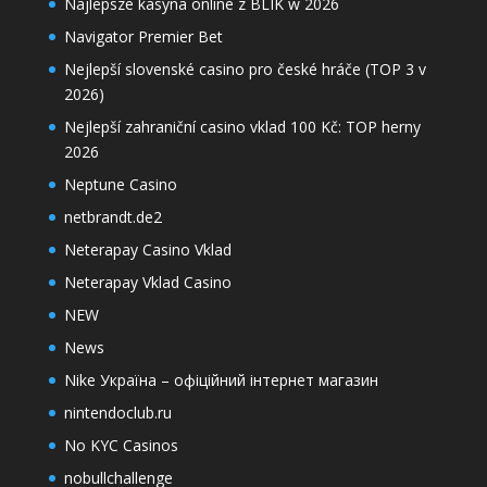
Najlepsze kasyna online z BLIK w 2026
Navigator Premier Bet
Nejlepší slovenské casino pro české hráče (TOP 3 v
2026)
Nejlepší zahraniční casino vklad 100 Kč: TOP herny
2026
Neptune Casino
netbrandt.de2
Neterapay Casino Vklad
Neterapay Vklad Casino
NEW
News
Nike Україна – офіційний інтернет магазин
nintendoclub.ru
No KYC Casinos
nobullchallenge