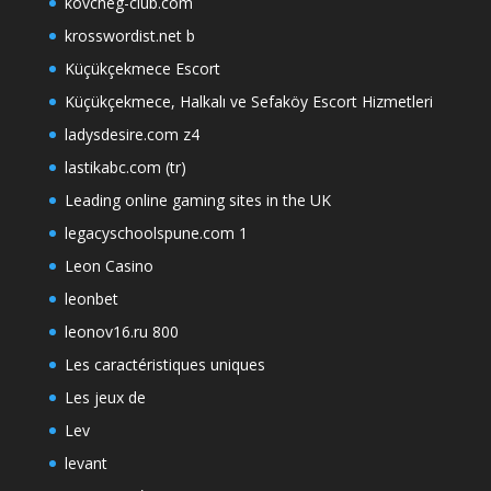
kovcheg-club.com
krosswordist.net b
Küçükçekmece Escort
Küçükçekmece, Halkalı ve Sefaköy Escort Hizmetleri
ladysdesire.com z4
lastikabc.com (tr)
Leading online gaming sites in the UK
legacyschoolspune.com 1
Leon Casino
leonbet
leonov16.ru 800
Les caractéristiques uniques
Les jeux de
Lev
levant