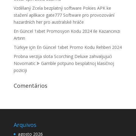
Vzdělaný Zcela bezplatný software Pokies APK ke
stažení aplikace gate777 Software pro provozování
hazardních her pro australské hráče
En Güncel 1xbet Promosyon Kodu 2024 ile Kazancınızı
Artırın
Türkiye için En Güncel 1xbet Promo Kodu Rehberi 2024
Probna verzija slota Scorching Deluxe zahvaljujući
Novomatic ᗎ Gamble potpuno besplatnoj klasičnoj
poziciji
Comentários
Arquivos
agosto 2026