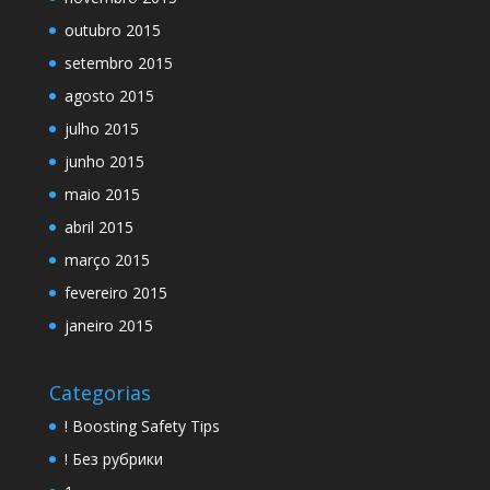
outubro 2015
setembro 2015
agosto 2015
julho 2015
junho 2015
maio 2015
abril 2015
março 2015
fevereiro 2015
janeiro 2015
Categorias
! Boosting Safety Tips
! Без рубрики