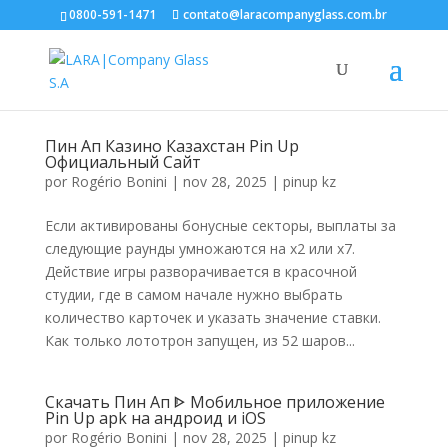
0800-591-1471
contato@laracompanyglass.com.br
Пин Ап Казино Казахстан Pin Up
Официальный Сайт
por
Rogério Bonini
|
nov 28, 2025
|
pinup kz
Если активированы бонусные секторы, выплаты за
следующие раунды умножаются на х2 или х7.
Действие игры разворачивается в красочной
студии, где в самом начале нужно выбрать
количество карточек и указать значение ставки.
Как только лототрон запущен, из 52 шаров...
Скачать Пин Ап ᐈ Мобильное приложение
Pin Up apk на андроид и iOS
por
Rogério Bonini
|
nov 28, 2025
|
pinup kz