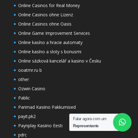
Online Casinos for Real Money
Online Casinos ohne Lizenz
Online Casinos ohne Oasis
Online Game Improvement Services
Online kasíno a hracie automaty
Online kasíno a sloty s bonusmi
Online sázková kancelář a kasino v Česku
ooatmr.ru b
other
Ozwin Casino
Pablic
Parimad Kasiino Pakkumised
payit.pk2
Falar agora com um
Paynplay Kasiino Eesti
Representante
pdrc