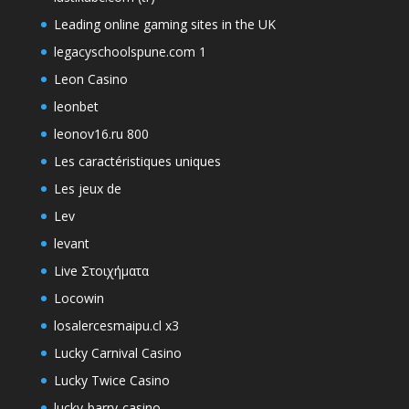
Leading online gaming sites in the UK
legacyschoolspune.com 1
Leon Casino
leonbet
leonov16.ru 800
Les caractéristiques uniques
Les jeux de
Lev
levant
Live Στοιχήματα
Locowin
losalercesmaipu.cl x3
Lucky Carnival Casino
Lucky Twice Casino
lucky-barry-casino