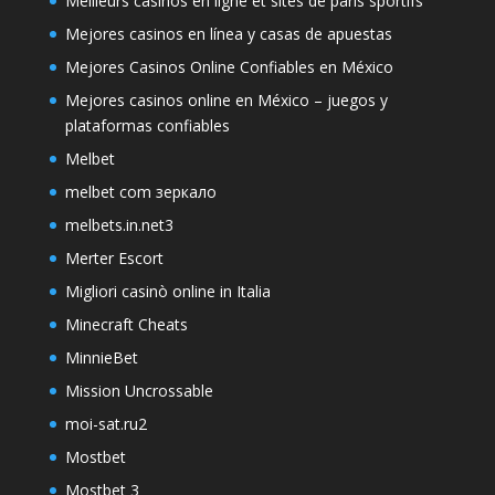
Meilleurs casinos en ligne et sites de paris sportifs
Mejores casinos en línea y casas de apuestas
Mejores Casinos Online Confiables en México
Mejores casinos online en México – juegos y
plataformas confiables
Melbet
melbet com зеркало
melbets.in.net3
Merter Escort
Migliori casinò online in Italia
Minecraft Cheats
MinnieBet
Mission Uncrossable
moi-sat.ru2
Mostbet
Mostbet 3