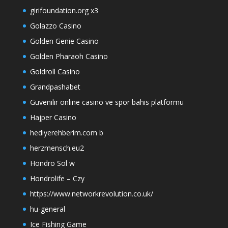
girifoundation.org x3
Golazzo Casino
Golden Genie Casino
Golden Pharaoh Casino
Goldroll Casino
Grandpashabet
Güvenilir online casino ve spor bahis platformu
Hajper Casino
hediyerehberim.com b
herzmensch.eu2
Hondro Sol w
Hondrolife – Czy
https://www.networkrevolution.co.uk/
hu-general
Ice Fishing Game