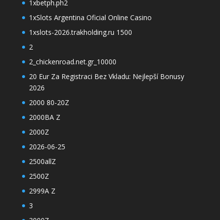
1xbetph.ph2
1xSlots Argentina Oficial Online Casino
1xslots-2026.trakholding.ru 1500
2
2_chickenroad.net.gr_10000
20 Eur Za Registraci Bez Vkladu: Nejlepší Bonusy
2026
2000 80-20Z
2000BA Z
2000Z
2026-06-25
2500allZ
2500Z
2999A Z
3