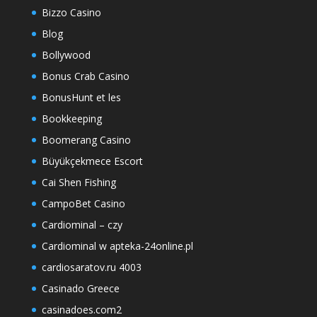
Bizzo Casino
Blog
Bollywood
Bonus Crab Casino
BonusHunt et les
Bookkeeping
Boomerang Casino
Büyükçekmece Escort
Cai Shen Fishing
CampoBet Casino
Cardiominal – czy
Cardiominal w apteka-24online.pl
cardiosaratov.ru 4003
Casinado Greece
casinadoes.com2