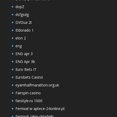
dopZ
dsfgsdg
DVDua 2t
Eldorado 1
elon 2
eng
ENG apr 3
ENG Apr 3b
Euro Bets IT
Eurobets Casino
eyamhalfmarathon.org.uk
Fairspin-casino
fanstyle.ru 1000
Femixal w aptece-24online.pl:
Femixal: Jakie składniki