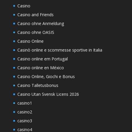
Casino
Casino and Friends
Casino ohne Anmeldung
Casino ohne OASIS
Casino Online
Casinò online e scommesse sportive in Italia
Casino online em Portugal
Casino online en México
Casino Online, Giochi e Bonus
Casino Talletusbonus
Casino Utan Svensk Licens 2026
casino1
casino2
casino3
casino4