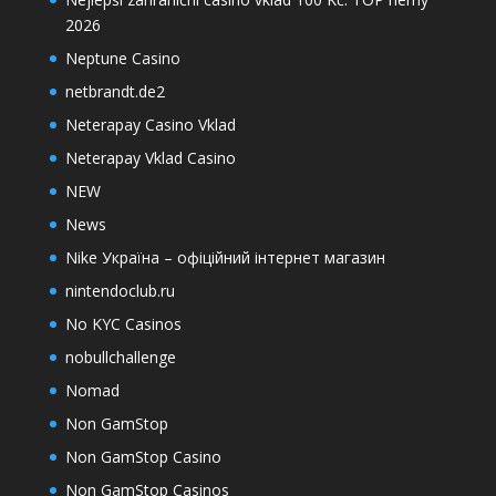
2026
Neptune Casino
netbrandt.de2
Neterapay Casino Vklad
Neterapay Vklad Casino
NEW
News
Nike Україна – офіційний інтернет магазин
nintendoclub.ru
No KYC Casinos
nobullchallenge
Nomad
Non GamStop
Non GamStop Casino
Non GamStop Casinos