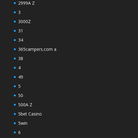
2999A Z
3
3000Z
31
34
365campers.com a
38
4
49
5
50
500A Z
5bet Casino
5win
6