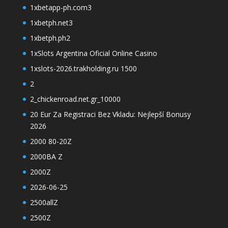
1xbetapp-ph.com3
1xbetph.net3
1xbetph.ph2
1xSlots Argentina Oficial Online Casino
1xslots-2026.trakholding.ru 1500
2
2_chickenroad.net.gr_10000
20 Eur Za Registraci Bez Vkladu: Nejlepší Bonusy
2026
2000 80-20Z
2000BA Z
2000Z
2026-06-25
2500allZ
2500Z