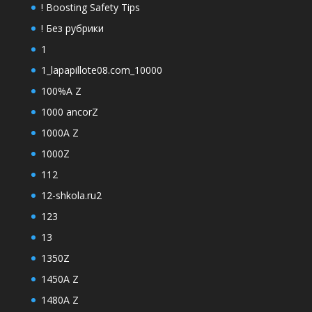
! Boosting Safety Tips
! Без рубрики
1
1_lapapillote08.com_10000
100%A Z
1000 ancorZ
1000A Z
1000Z
112
12-shkola.ru2
123
13
1350Z
1450A Z
1480A Z