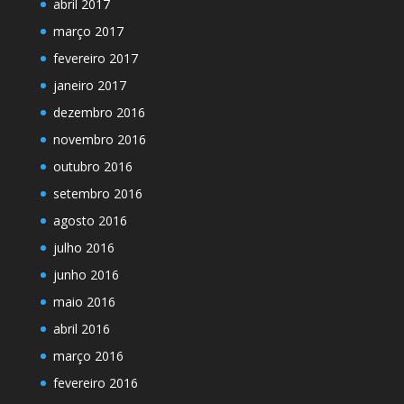
abril 2017
março 2017
fevereiro 2017
janeiro 2017
dezembro 2016
novembro 2016
outubro 2016
setembro 2016
agosto 2016
julho 2016
junho 2016
maio 2016
abril 2016
março 2016
fevereiro 2016