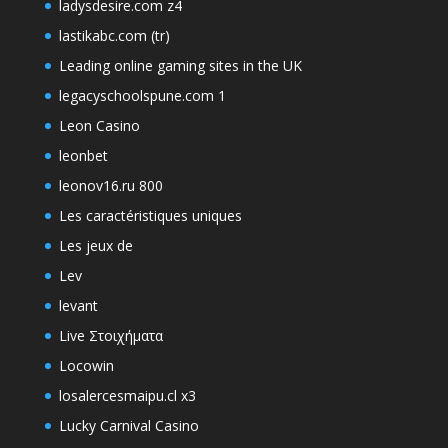
ladysdesire.com z4
lastikabc.com (tr)
Leading online gaming sites in the UK
legacyschoolspune.com 1
Leon Casino
leonbet
leonov16.ru 800
Les caractéristiques uniques
Les jeux de
Lev
levant
Live Στοιχήματα
Locowin
losalercesmaipu.cl x3
Lucky Carnival Casino