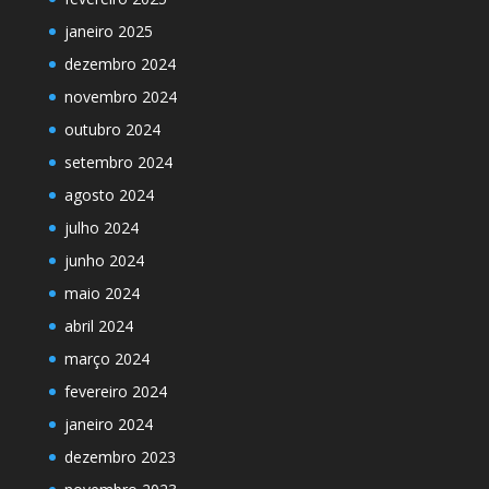
janeiro 2025
dezembro 2024
novembro 2024
outubro 2024
setembro 2024
agosto 2024
julho 2024
junho 2024
maio 2024
abril 2024
março 2024
fevereiro 2024
janeiro 2024
dezembro 2023