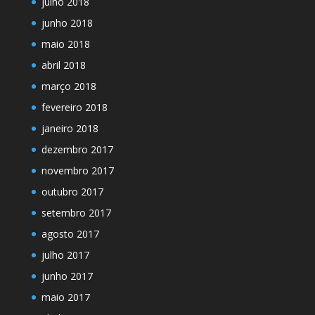
julho 2018
junho 2018
maio 2018
abril 2018
março 2018
fevereiro 2018
janeiro 2018
dezembro 2017
novembro 2017
outubro 2017
setembro 2017
agosto 2017
julho 2017
junho 2017
maio 2017