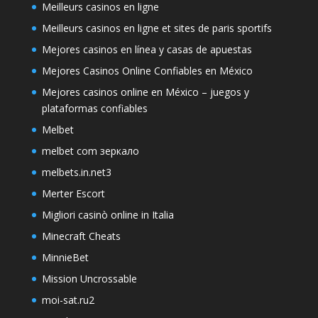
Meilleurs casinos en ligne
Meilleurs casinos en ligne et sites de paris sportifs
Mejores casinos en línea y casas de apuestas
Mejores Casinos Online Confiables en México
Mejores casinos online en México – juegos y
plataformas confiables
Melbet
melbet com зеркало
melbets.in.net3
Merter Escort
Migliori casinò online in Italia
Minecraft Cheats
MinnieBet
Mission Uncrossable
moi-sat.ru2