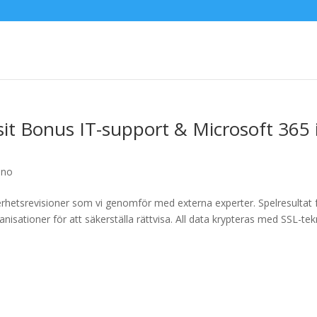
it Bonus IT-support & Microsoft 365 
ino
rhetsrevisioner som vi genomför med externa experter. Spelresultat 
anisationer för att säkerställa rättvisa. All data krypteras med SSL-tek