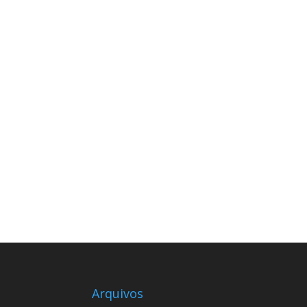
Arquivos