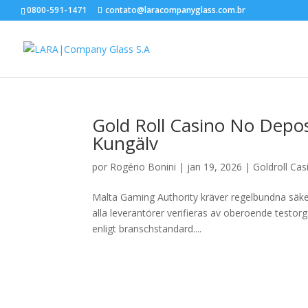
0800-591-1471
contato@laracompanyglass.com.br
Gold Roll Casino No Depos
Kungälv
por
Rogério Bonini
|
jan 19, 2026
|
Goldroll Cas
Malta Gaming Authority kräver regelbundna säke
alla leverantörer verifieras av oberoende testorg
enligt branschstandard....