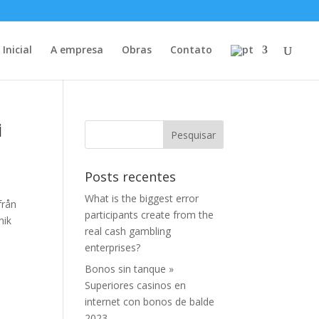
Inicial
A empresa
Obras
Contato
i
Posts recentes
What is the biggest error
från
participants create from the
nik
real cash gambling
enterprises?
Bonos sin tanque »
Superiores casinos en
internet con bonos de balde
2023