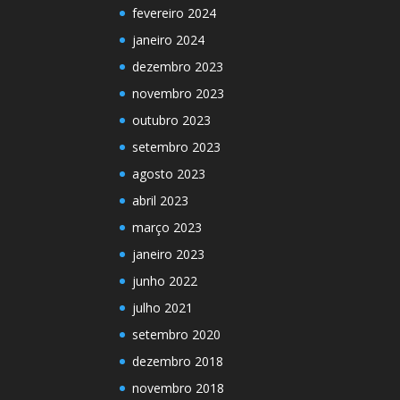
fevereiro 2024
janeiro 2024
dezembro 2023
novembro 2023
outubro 2023
setembro 2023
agosto 2023
abril 2023
março 2023
janeiro 2023
junho 2022
julho 2021
setembro 2020
dezembro 2018
novembro 2018