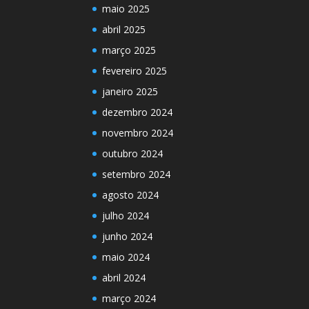
maio 2025
abril 2025
março 2025
fevereiro 2025
janeiro 2025
dezembro 2024
novembro 2024
outubro 2024
setembro 2024
agosto 2024
julho 2024
junho 2024
maio 2024
abril 2024
março 2024