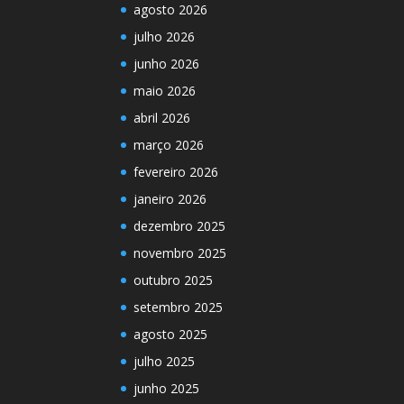
agosto 2026
julho 2026
junho 2026
maio 2026
abril 2026
março 2026
fevereiro 2026
janeiro 2026
dezembro 2025
novembro 2025
outubro 2025
setembro 2025
agosto 2025
julho 2025
junho 2025