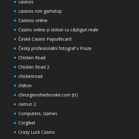
casinos
casinos non gamstop
Casinos online
Cazino online și sloturi cu câștiguri reale
České Casino Paysafecard
Český profesionální fotograf v Praze
Chicken Road
Chicken Road 2
chickenroad
chilton
chirurgiensherbrooke.com (tr)
ciem.in 2
Computers, Games
Corgibet
Crazy Luck Casino