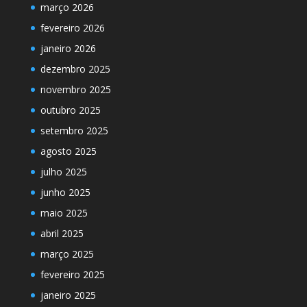
março 2026
fevereiro 2026
janeiro 2026
dezembro 2025
novembro 2025
outubro 2025
setembro 2025
agosto 2025
julho 2025
junho 2025
maio 2025
abril 2025
março 2025
fevereiro 2025
janeiro 2025