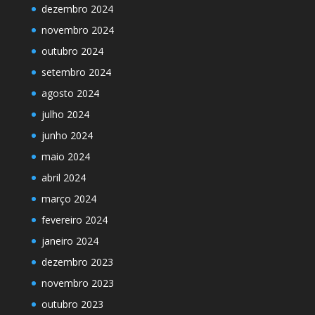
dezembro 2024
novembro 2024
outubro 2024
setembro 2024
agosto 2024
julho 2024
junho 2024
maio 2024
abril 2024
março 2024
fevereiro 2024
janeiro 2024
dezembro 2023
novembro 2023
outubro 2023