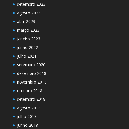
setembro 2023
agosto 2023
abril 2023
março 2023
janeiro 2023
junho 2022
julho 2021
setembro 2020
dezembro 2018
novembro 2018
outubro 2018
setembro 2018
agosto 2018
julho 2018
junho 2018