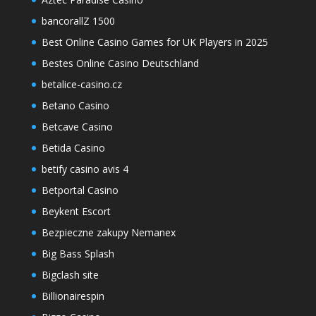
bancorallZ 1500
Best Online Casino Games for UK Players in 2025
Bestes Online Casino Deutschland
betalice-casino.cz
Betano Casino
Betcave Casino
Betida Casino
betify casino avis 4
Betportal Casino
Beykent Escort
Bezpieczne zakupy Nemanex
Big Bass Splash
Bigclash site
Billionairespin