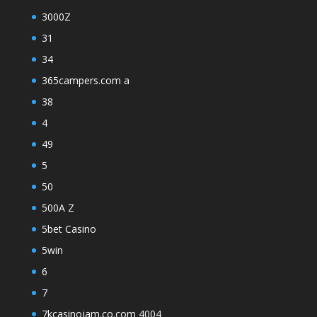
3000Z
31
34
365campers.com a
38
4
49
5
50
500A Z
5bet Casino
5win
6
7
7kcasinojam.co.com 4004