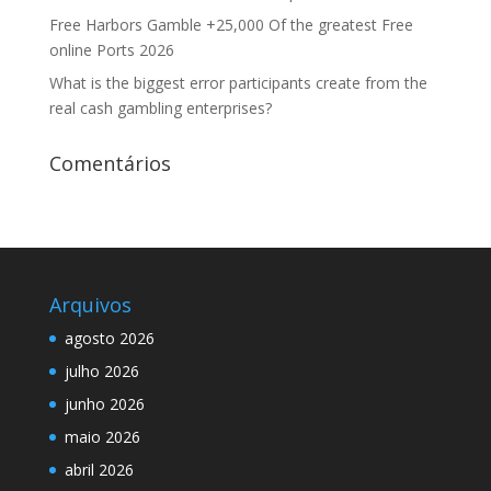
Free Harbors Gamble +25,000 Of the greatest Free
online Ports 2026
What is the biggest error participants create from the
real cash gambling enterprises?
Comentários
Arquivos
agosto 2026
julho 2026
junho 2026
maio 2026
abril 2026