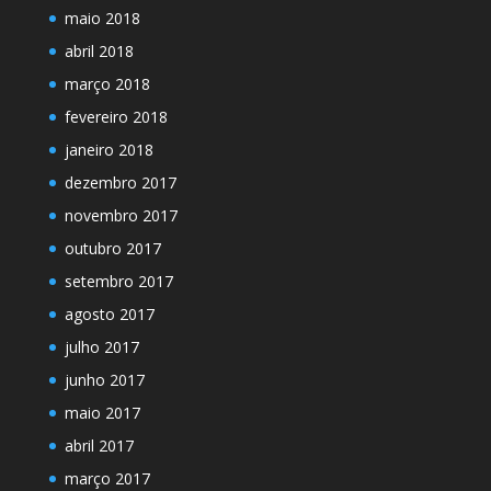
maio 2018
abril 2018
março 2018
fevereiro 2018
janeiro 2018
dezembro 2017
novembro 2017
outubro 2017
setembro 2017
agosto 2017
julho 2017
junho 2017
maio 2017
abril 2017
março 2017