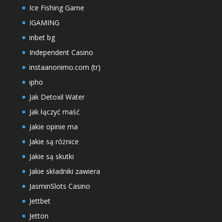
Ice Fishing Game
IGAMING
inbet bg
Independent Casino
instaanonimo.com (tr)
ipho
Jak Detoxil Water
Jak łączyć maść
Jakie opinie ma
Jakie są różnice
Jakie są skutki
Jakie składniki zawiera
JasminSlots Casino
Jettbet
Jetton