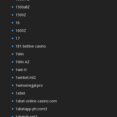
1500allZ
1500Z
16
1600Z
17
181-betlive casino
1Win
1Win AZ
1win tr
1winbet.ml2
1winsenegal.pro
1xBet
1xbet-online-casino.com
1xbetapp-ph.com3
1xbetph.net3