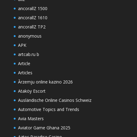
ancorallZ 1500
ancorallZ 1610
ancorallZ TP2
anonymous
APK
artcab.ru b
Article
Articles
Ārzemju online kazino 2026
Ataköy Escort
Ausländische Online Casinos Schweiz
Automotive Topics and Trends
Avia Masters
Aviator Game Ghana 2025
Aztec Paradise Casino