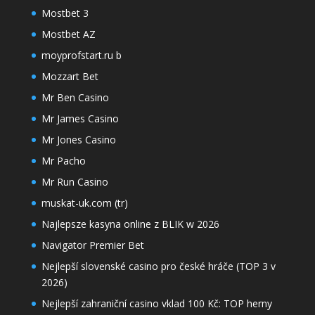
Mostbet 3
Mostbet AZ
moyprofstart.ru b
Mozzart Bet
Mr Ben Casino
Mr James Casino
Mr Jones Casino
Mr Pacho
Mr Run Casino
muskat-uk.com (tr)
Najlepsze kasyna online z BLIK w 2026
Navigator Premier Bet
Nejlepší slovenské casino pro české hráče (TOP 3 v
2026)
Nejlepší zahraniční casino vklad 100 Kč: TOP herny