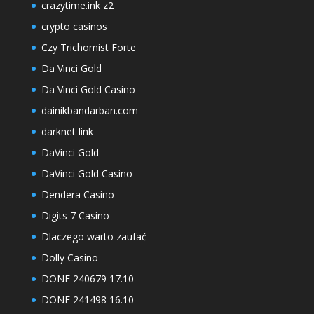
crazytime.ink z2
crypto casinos
Czy Trichomist Forte
Da Vinci Gold
Da Vinci Gold Casino
dainikbandarban.com
darknet link
DaVinci Gold
DaVinci Gold Casino
Dendera Casino
Digits 7 Casino
Dlaczego warto zaufać
Dolly Casino
DONE 240679 17.10
DONE 241498 16.10