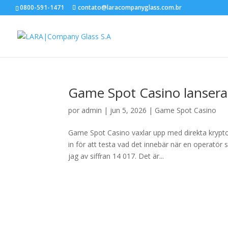
0800-591-1471
contato@laracompanyglass.com.br
Game Spot Casino lansera
por
admin
|
jun 5, 2026
|
Game Spot Casino
Game Spot Casino vaxlar upp med direkta krypt
in för att testa vad det innebär när en operatö
jag av siffran 14 017. Det är...