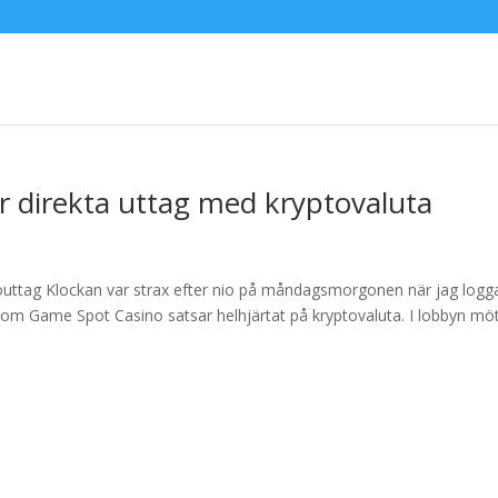
r direkta uttag med kryptovaluta
outtag Klockan var strax efter nio på måndagsmorgonen när jag logg
r som Game Spot Casino satsar helhjärtat på kryptovaluta. I lobbyn mö