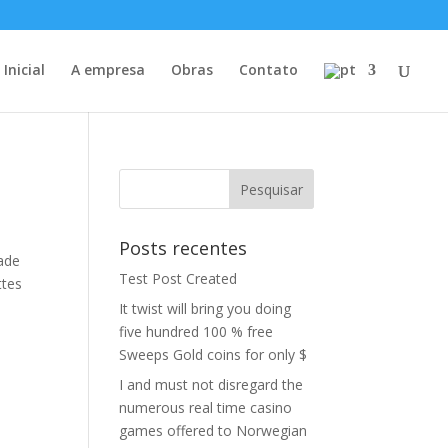
Inicial
A empresa
Obras
Contato
Posts recentes
ade
Test Post Created
ttes
It twist will bring you doing
five hundred 100 % free
Sweeps Gold coins for only $
I and must not disregard the
numerous real time casino
games offered to Norwegian