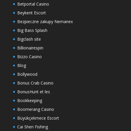
Betportal Casino
Beykent Escort
Bezpieczne zakupy Nemanex
Big Bass Splash
Bigclash site
Billionairespin
Bizzo Casino
Blog
Bollywood
Bonus Crab Casino
BonusHunt et les
Bookkeeping
Boomerang Casino
Büyükçekmece Escort
Cai Shen Fishing