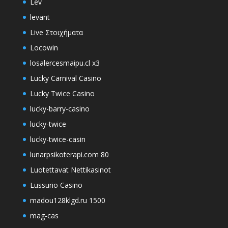
Lev
levant
Live Στοιχήματα
Locowin
losalercesmaipu.cl x3
Lucky Carnival Casino
Lucky Twice Casino
lucky-barry-casino
lucky-twice
lucky-twice-casin
lunarpsikoterapi.com 80
Luotettavat Nettikasinot
Lussurio Casino
madou128klgd.ru 1500
mag-cas