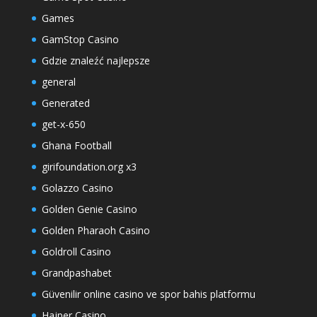
Games
GamStop Casino
Gdzie znaleźć najlepsze
general
Generated
get-x-650
Ghana Football
girifoundation.org x3
Golazzo Casino
Golden Genie Casino
Golden Pharaoh Casino
Goldroll Casino
Grandpashabet
Güvenilir online casino ve spor bahis platformu
Hajper Casino