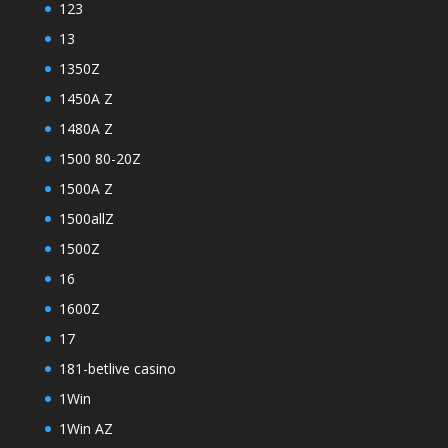
123
13
1350Z
1450A Z
1480A Z
1500 80-20Z
1500A Z
1500allZ
1500Z
16
1600Z
17
181-betlive casino
1Win
1Win AZ