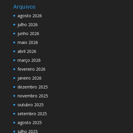
Arquivos
agosto 2026
julho 2026
junho 2026
maio 2026
abril 2026
março 2026
fevereiro 2026
janeiro 2026
dezembro 2025
novembro 2025
outubro 2025
setembro 2025
agosto 2025
julho 2025