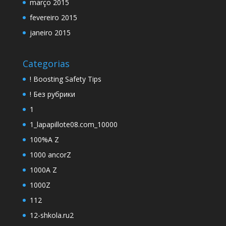
março 2015
fevereiro 2015
janeiro 2015
Categorias
! Boosting Safety Tips
! Без рубрики
1
1_lapapillote08.com_10000
100%A Z
1000 ancorZ
1000A Z
1000Z
112
12-shkola.ru2