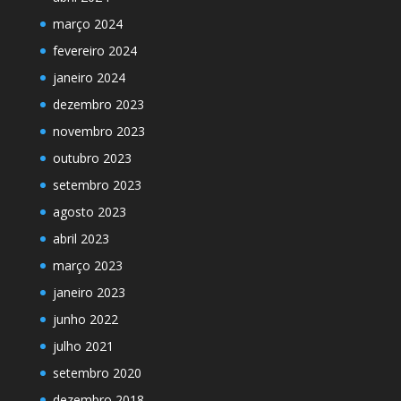
março 2024
fevereiro 2024
janeiro 2024
dezembro 2023
novembro 2023
outubro 2023
setembro 2023
agosto 2023
abril 2023
março 2023
janeiro 2023
junho 2022
julho 2021
setembro 2020
dezembro 2018