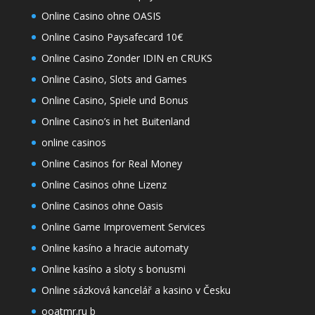
Online Casino ohne OASIS
Online Casino Paysafecard 10€
Online Casino Zonder IDIN en CRUKS
Online Casino, Slots and Games
Online Casino, Spiele und Bonus
Online Casino’s in het Buitenland
online casinos
Online Casinos for Real Money
Online Casinos ohne Lizenz
Online Casinos ohne Oasis
Online Game Improvement Services
Online kasíno a hracie automaty
Online kasíno a sloty s bonusmi
Online sázková kancelář a kasino v Česku
ooatmr.ru b