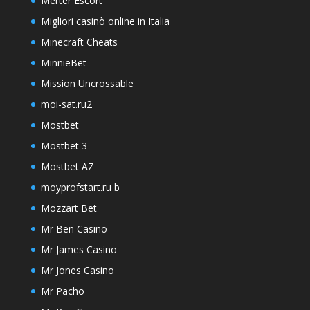
Merter Escort
Migliori casinò online in Italia
Minecraft Cheats
MinnieBet
Mission Uncrossable
moi-sat.ru2
Mostbet
Mostbet 3
Mostbet AZ
moyprofstart.ru b
Mozzart Bet
Mr Ben Casino
Mr James Casino
Mr Jones Casino
Mr Pacho