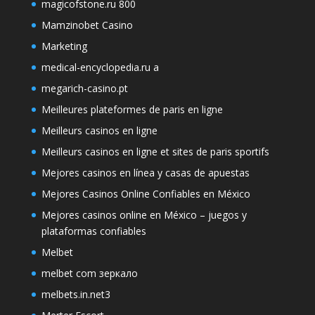
magicofstone.ru 800
Mamzinobet Casino
Marketing
medical-encyclopedia.ru a
megarich-casino.pt
Meilleures plateformes de paris en ligne
Meilleurs casinos en ligne
Meilleurs casinos en ligne et sites de paris sportifs
Mejores casinos en línea y casas de apuestas
Mejores Casinos Online Confiables en México
Mejores casinos online en México – juegos y
plataformas confiables
Melbet
melbet com зеркало
melbets.in.net3