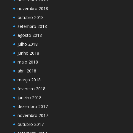
novembro 2018
outubro 2018
setembro 2018
agosto 2018
julho 2018
junho 2018
maio 2018
abril 2018
março 2018
fevereiro 2018
janeiro 2018
dezembro 2017
novembro 2017
outubro 2017