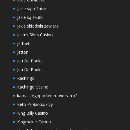
Jakie są różnice
Jakie są skutki
Jakie składniki zawiera
JasminSlots Casino
Jettbet
Jetton
Jeu De Poulet
Jeu Du Poulet
Kachingo
Kachingo Casino
kamalcargopackersmovers.in x2
Keto Probiotix: Czy
King Billy Casino
Kingmaker Casino