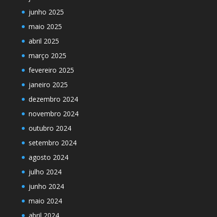
junho 2025
maio 2025
abril 2025
março 2025
fevereiro 2025
janeiro 2025
dezembro 2024
novembro 2024
outubro 2024
setembro 2024
agosto 2024
julho 2024
junho 2024
maio 2024
abril 2024