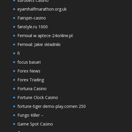
Eurobets Casino
eyamhalfmarathon.org.uk
Fairspin-casino
fanstyle.ru 1000
Femixal w aptece-24online.pl:
Femixal: Jakie składniki
fi
focus basari
Forex News
Forex Trading
Fortuna Casino
Fortune Clock Casino
fortune-tiger-demo-play.comen 250
Fungo Killer –
Game Spot Casino