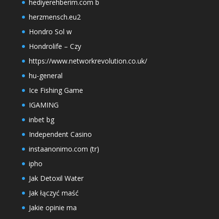
hediyerehberim.com b
herzmensch.eu2
Hondro Sol w
Hondrolife – Czy
https://www.networkrevolution.co.uk/
hu-general
Ice Fishing Game
IGAMING
inbet bg
Independent Casino
instaanonimo.com (tr)
ipho
Jak Detoxil Water
Jak łączyć maść
Jakie opinie ma