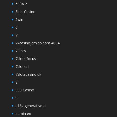
500A Z
5bet Casino
5win
6
7
7kcasinojam.co.com 4004
7Slots
7slots focus
7slots.nl
7slotscasino.uk
8
888 Casino
9
a16z generative ai
admin en