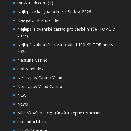
muskat-uk.com (tr)
Najlepsze kasyna online z BLIK w 2026
Navigator Premier Bet
Nejlepší slovenské casino pro české hráče (TOP 3 v
2026)
Nejlepší zahraniční casino vklad 100 Kč: TOP herny
2026
Neptune Casino
netbrandt.de2
Neterapay Casino Vklad
Neterapay Vklad Casino
NEW
News
Nike Україна – офіційний інтернет магазин
nintendoclub.ru
No KYC Casinos