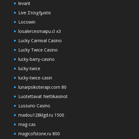
levant
Live Στοιχήματα
Locowin
losalercesmaipu.cl x3
Lucky Carnival Casino
Lucky Twice Casino
lucky-barry-casino
lucky-twice
lucky-twice-casin
lunarpsikoterapi.com 80
Luotettavat Nettikasinot
Lussurio Casino
madou128klgd.ru 1500
mag-cas
magicofstone.ru 800