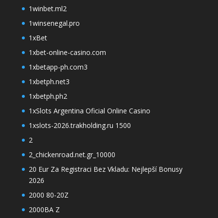
1winbet.ml2
1winsenegal.pro
1xBet
1xbet-online-casino.com
1xbetapp-ph.com3
1xbetph.net3
1xbetph.ph2
1xSlots Argentina Oficial Online Casino
1xslots-2026.trakholding.ru 1500
2
2_chickenroad.net.gr_10000
20 Eur Za Registraci Bez Vkladu: Nejlepší Bonusy
2026
2000 80-20Z
2000BA Z