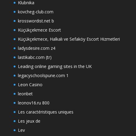
Klubnika
kovcheg-club.com
krosswordist.net b
Küçükçekmece Escort
Küçükçekmece, Halkalı ve Sefaköy Escort Hizmetleri
ladysdesire.com z4
lastikabc.com (tr)
Leading online gaming sites in the UK
legacyschoolspune.com 1
Leon Casino
leonbet
leonov16.ru 800
Les caractéristiques uniques
Les jeux de
Lev