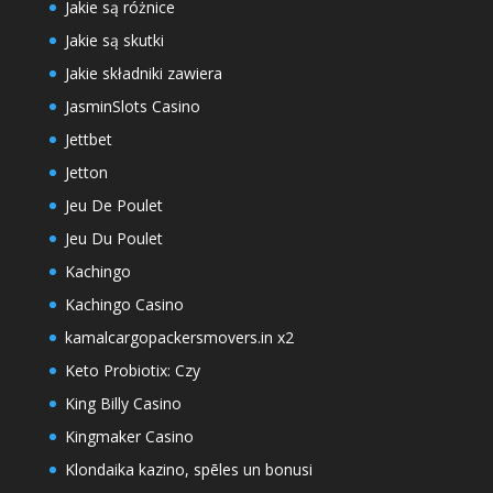
Jakie są różnice
Jakie są skutki
Jakie składniki zawiera
JasminSlots Casino
Jettbet
Jetton
Jeu De Poulet
Jeu Du Poulet
Kachingo
Kachingo Casino
kamalcargopackersmovers.in x2
Keto Probiotix: Czy
King Billy Casino
Kingmaker Casino
Klondaika kazino, spēles un bonusi