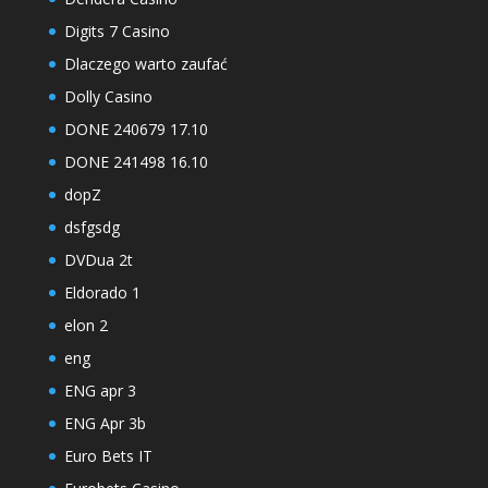
Digits 7 Casino
Dlaczego warto zaufać
Dolly Casino
DONE 240679 17.10
DONE 241498 16.10
dopZ
dsfgsdg
DVDua 2t
Eldorado 1
elon 2
eng
ENG apr 3
ENG Apr 3b
Euro Bets IT