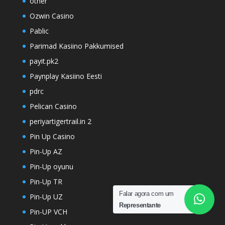
other
Ozwin Casino
Pablic
Parimad Kasiino Pakkumised
payit.pk2
Paynplay Kasiino Eesti
pdrc
Pelican Casino
periyartigertrail.in 2
Pin Up Casino
Pin-Up AZ
Pin-Up oyunu
Pin-Up TR
Falar agora com um
Pin-Up UZ
Representante
Pin-UP VCH