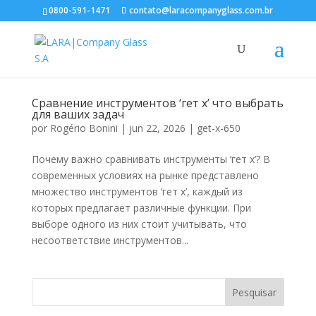
0800-591-1471
contato@laracompanyglass.com.br
Сравнение инструментов ‘гет х’ что выбрать
для ваших задач
por
Rogério Bonini
|
jun 22, 2026
|
get-x-650
Почему важно сравнивать инструменты ‘гет х’? В
современных условиях на рынке представлено
множество инструментов ‘гет х’, каждый из
которых предлагает различные функции. При
выборе одного из них стоит учитывать, что
несоответствие инструментов...