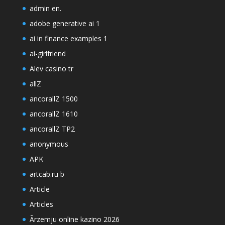
admin en.
adobe generative ai 1
ai in finance examples 1
ai-girlfriend
Alev casino tr
allZ
ancorallZ 1500
ancorallZ 1610
ancorallZ TP2
anonymous
APK
artcab.ru b
Article
Articles
Ārzemju online kazino 2026