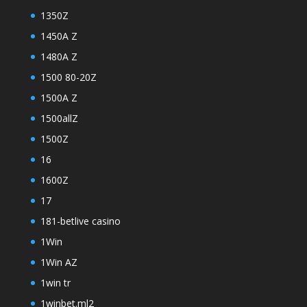
1350Z
1450A Z
1480A Z
1500 80-20Z
1500A Z
1500allZ
1500Z
16
1600Z
17
181-betlive casino
1Win
1Win AZ
1win tr
1winbet.ml2