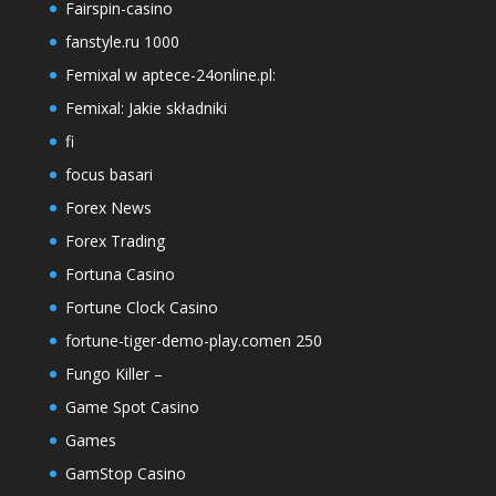
Fairspin-casino
fanstyle.ru 1000
Femixal w aptece-24online.pl:
Femixal: Jakie składniki
fi
focus basari
Forex News
Forex Trading
Fortuna Casino
Fortune Clock Casino
fortune-tiger-demo-play.comen 250
Fungo Killer –
Game Spot Casino
Games
GamStop Casino