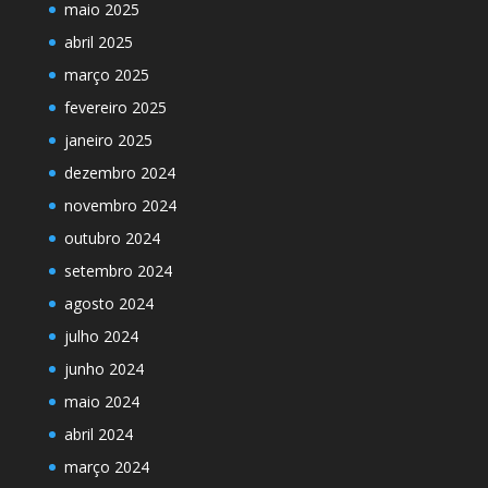
maio 2025
abril 2025
março 2025
fevereiro 2025
janeiro 2025
dezembro 2024
novembro 2024
outubro 2024
setembro 2024
agosto 2024
julho 2024
junho 2024
maio 2024
abril 2024
março 2024