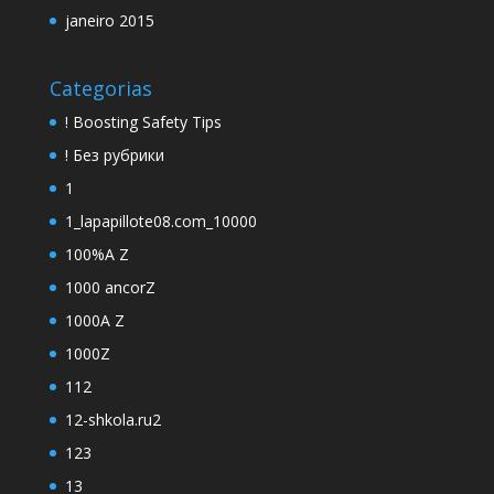
janeiro 2015
Categorias
! Boosting Safety Tips
! Без рубрики
1
1_lapapillote08.com_10000
100%A Z
1000 ancorZ
1000A Z
1000Z
112
12-shkola.ru2
123
13