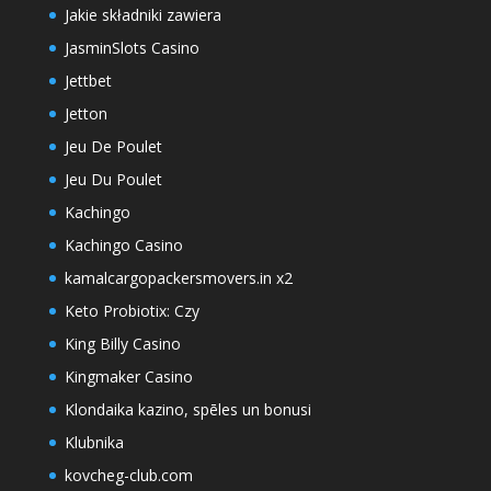
Jakie składniki zawiera
JasminSlots Casino
Jettbet
Jetton
Jeu De Poulet
Jeu Du Poulet
Kachingo
Kachingo Casino
kamalcargopackersmovers.in x2
Keto Probiotix: Czy
King Billy Casino
Kingmaker Casino
Klondaika kazino, spēles un bonusi
Klubnika
kovcheg-club.com