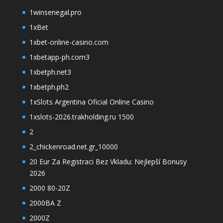
1winsenegal.pro
1xBet
1xbet-online-casino.com
1xbetapp-ph.com3
1xbetph.net3
1xbetph.ph2
1xSlots Argentina Oficial Online Casino
1xslots-2026.trakholding.ru 1500
2
2_chickenroad.net.gr_10000
20 Eur Za Registraci Bez Vkladu: Nejlepší Bonusy
2026
2000 80-20Z
2000BA Z
2000Z