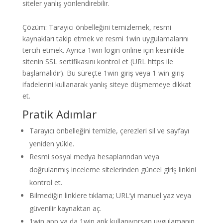
siteler yanlış yönlendirebilir.
Çözüm: Tarayıcı önbelleğini temizlemek, resmi
kaynakları takip etmek ve resmi 1win uygulamalarını
tercih etmek. Ayrıca 1win login online için kesinlikle
sitenin SSL sertifikasını kontrol et (URL https ile
başlamalıdır). Bu süreçte 1win giriş veya 1 win giriş
ifadelerini kullanarak yanlış siteye düşmemeye dikkat
et.
Pratik Adımlar
Tarayıcı önbelleğini temizle, çerezleri sil ve sayfayı
yeniden yükle.
Resmi sosyal medya hesaplarından veya
doğrulanmış inceleme sitelerinden güncel giriş linkini
kontrol et.
Bilmediğin linklere tıklama; URL’yi manuel yaz veya
güvenilir kaynaktan aç.
1win app ya da 1win apk kullanıyorsan uygulamanın