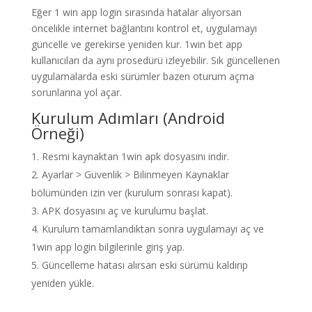
Eğer 1 win app login sırasında hatalar alıyorsan
öncelikle internet bağlantını kontrol et, uygulamayı
güncelle ve gerekirse yeniden kur. 1win bet app
kullanıcıları da aynı prosedürü izleyebilir. Sık güncellenen
uygulamalarda eski sürümler bazen oturum açma
sorunlarına yol açar.
Kurulum Adımları (Android
Örneği)
Resmi kaynaktan 1win apk dosyasını indir.
Ayarlar > Güvenlik > Bilinmeyen Kaynaklar
bölümünden izin ver (kurulum sonrası kapat).
APK dosyasını aç ve kurulumu başlat.
Kurulum tamamlandıktan sonra uygulamayı aç ve
1win app login bilgilerinle giriş yap.
Güncelleme hatası alırsan eski sürümü kaldırıp
yeniden yükle.