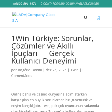
0800-591-1471
CONTATO@LARACOMPANYGLASS.COM.BR
1Win Türkiye: Sorunlar,
Çözümler ve Akıllı
İpuçları — Gerçek
Kullanıcı Deneyimi
por
Rogério Bonini
|
dez 26, 2025
|
1Win
|
0
Comentários
Online bahis ve casino dünyasına adım atarken
karşılaşılan en büyük sorunlardan biri güvenilirlik ve
erişim karışıklığıdır. 1win, pek çok oyuncunun radarında
olan bir platform; ama Türkiye’de kullanıcılar zaman