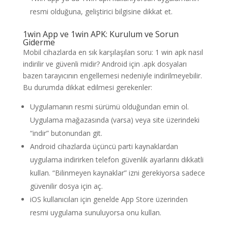
resmi olduğuna, geliştirici bilgisine dikkat et.
1win App ve 1win APK: Kurulum ve Sorun
Giderme
Mobil cihazlarda en sık karşılaşılan soru: 1 win apk nasıl
indirilir ve güvenli midir? Android için .apk dosyaları
bazen tarayıcının engellemesi nedeniyle indirilmeyebilir.
Bu durumda dikkat edilmesi gerekenler:
Uygulamanın resmi sürümü olduğundan emin ol.
Uygulama mağazasında (varsa) veya site üzerindeki
“indir” butonundan git.
Android cihazlarda üçüncü parti kaynaklardan
uygulama indirirken telefon güvenlik ayarlarını dikkatli
kullan. “Bilinmeyen kaynaklar” izni gerekiyorsa sadece
güvenilir dosya için aç.
iOS kullanıcıları için genelde App Store üzerinden
resmi uygulama sunuluyorsa onu kullan.