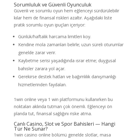
Sorumluluk ve Güvenli Oyunculuk
Güvenli ve sorumlu oyun hem eğlenceyi sürdürülebilir
kılar hem de finansal riskleri azaltır. Aşağıdaki liste
pratik sorumlu oyun ipuçları içeriyor:
Günlük/haftalık harcama limitleri koy.
Kendine mola zamanları belirle; uzun süreli oturumlar
genelde zarar verir.
Kaybetme serisi yaşadığında ısrar etme; duygusal
bahisler zarara yol açar.
Gerekirse destek hatları ve bağımlılık danışmanlığı
hizmetlerinden faydalan.
1win online veya 1 win platformunu kullanırken bu
noktaları aklında tutman çok önemli. Eğlenceyi ön
planda tut, finansal sağlığını riske atma.
Canlı Casino, Slot ve Spor Bahisleri — Hangi
Tür Ne Sunar?
1win casino online bölümü genelde slotlar, masa