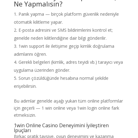
Ne Yapmalısın?
Panik yapma — birçok platform güvenlik nedeniyle
otomatik kilitleme yapar.
E-posta adresini ve SMS bildirimlerini kontrol et;
genelde neden kilitlendiğine dair bilgi gönderilir.
1win support ile iletişime geçip kimlik doğrulama
adımlarını öğren.
Gerekli belgeleri (kimlik, adres teyidi vb.) tarayıcı veya
uygulama üzerinden gönder.
Sorun çözüldüğünde hesabına normal şekilde
erişebilirsin.
Bu adımlar genelde aşağı yukarı tüm online platformlar
için geçerli — 1 win online veya 1win login online fark
etmeksizin.
1win Online Casino Deneyimini İyileştiren
İpuçları
Birkaç pratik tavsiye, oyun deneyimini ve kazanma