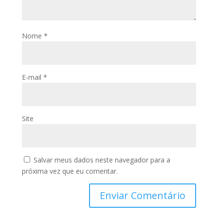
Nome
*
E-mail
*
Site
Salvar meus dados neste navegador para a
próxima vez que eu comentar.