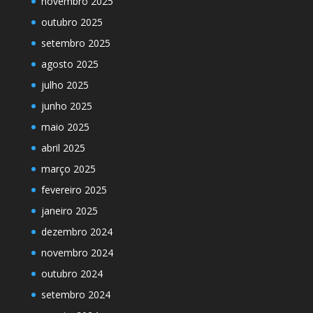
novembro 2025
outubro 2025
setembro 2025
agosto 2025
julho 2025
junho 2025
maio 2025
abril 2025
março 2025
fevereiro 2025
janeiro 2025
dezembro 2024
novembro 2024
outubro 2024
setembro 2024