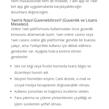
Hem masaüstünde hem de mobilde, 1 win app ve 1win
bet app gibi uygulamalarda karşılaşabileceğin
durumlara değineceğim.
1win’e Nasıl Güvenebilirsin? (Güvenlik ve Lisans
Meselesi)
Online 1win platformunu kullanmadan önce güvenlik
konusunu atlamamak lazım. 1win online casino veya
1win casino online gibi platformlar genelde bir lisansla
çalışır, ama Türkiye’deki kullanıcı için dikkat edilmesi
gerekenler var. Aşağıda hızlıca kontrol etmen
gerekenler:
Site üst bilgi veya footer kısmında lisans bilgisi ve
düzenleyici kurum adı.
Müşteri hizmetleri erişimi: Canlı destek, e-mail ve
sosyal medya hesaplarının doğrulanabilir olması.
Kullanıcı yorumları ve bağımsız inceleme siteleri.
Para yatırma ve çekme yöntemlerinin çeşitliliği ve
işlem sürelerinin şeffaf olması.