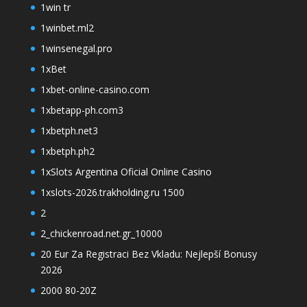
1win tr
1winbet.ml2
1winsenegal.pro
1xBet
1xbet-online-casino.com
1xbetapp-ph.com3
1xbetph.net3
1xbetph.ph2
1xSlots Argentina Oficial Online Casino
1xslots-2026.trakholding.ru 1500
2
2_chickenroad.net.gr_10000
20 Eur Za Registraci Bez Vkladu: Nejlepší Bonusy
2026
2000 80-20Z