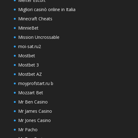
Merter Escort
Migliori casinò online in Italia
Minecraft Cheats
MinnieBet
Mission Uncrossable
moi-sat.ru2
Mostbet
Mostbet 3
Mostbet AZ
moyprofstart.ru b
Mozzart Bet
Mr Ben Casino
Mr James Casino
Mr Jones Casino
Mr Pacho