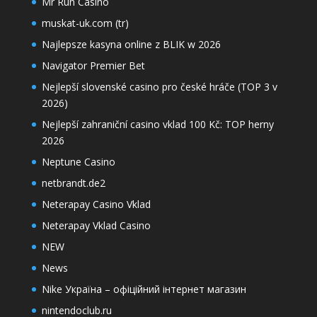
Mr Run Casino
muskat-uk.com (tr)
Najlepsze kasyna online z BLIK w 2026
Navigator Premier Bet
Nejlepší slovenské casino pro české hráče (TOP 3 v
2026)
Nejlepší zahraniční casino vklad 100 Kč: TOP herny
2026
Neptune Casino
netbrandt.de2
Neterapay Casino Vklad
Neterapay Vklad Casino
NEW
News
Nike Україна – офіційний інтернет магазин
nintendoclub.ru