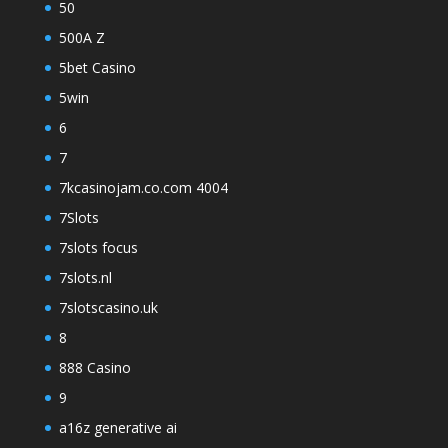
50
500A Z
5bet Casino
5win
6
7
7kcasinojam.co.com 4004
7Slots
7slots focus
7slots.nl
7slotscasino.uk
8
888 Casino
9
a16z generative ai