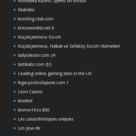
Klondaika kazino, spēles un bonusi
Klubnika
kovcheg-club.com
krosswordist.net b
Küçükçekmece Escort
Küçükçekmece, Halkalı ve Sefaköy Escort Hizmetleri
ladysdesire.com z4
lastikabc.com (tr)
Leading online gaming sites in the UK
legacyschoolspune.com 1
Leon Casino
leonbet
leonov16.ru 800
Les caractéristiques uniques
Les jeux de