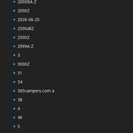
2000BA Z
2000Z
2026-06-25
2500allZ
2500Z
2999A Z
3
3000Z
31
34
365campers.com a
38
4
49
5