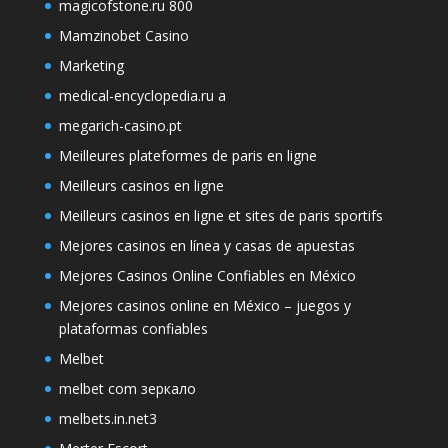
magicofstone.ru 800
Mamzinobet Casino
Marketing
medical-encyclopedia.ru a
megarich-casino.pt
Meilleures plateformes de paris en ligne
Meilleurs casinos en ligne
Meilleurs casinos en ligne et sites de paris sportifs
Mejores casinos en línea y casas de apuestas
Mejores Casinos Online Confiables en México
Mejores casinos online en México – juegos y
plataformas confiables
Melbet
melbet com зеркало
melbets.in.net3