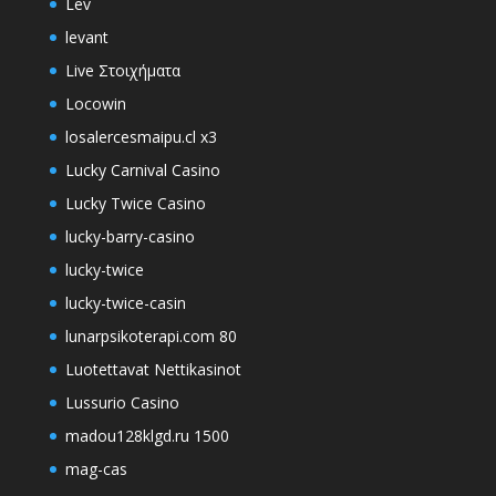
Lev
levant
Live Στοιχήματα
Locowin
losalercesmaipu.cl x3
Lucky Carnival Casino
Lucky Twice Casino
lucky-barry-casino
lucky-twice
lucky-twice-casin
lunarpsikoterapi.com 80
Luotettavat Nettikasinot
Lussurio Casino
madou128klgd.ru 1500
mag-cas