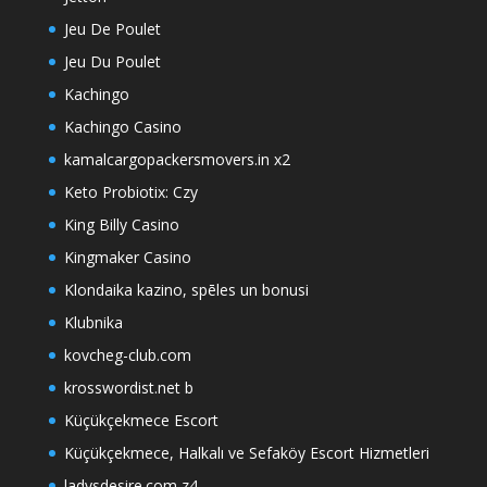
Jeu De Poulet
Jeu Du Poulet
Kachingo
Kachingo Casino
kamalcargopackersmovers.in x2
Keto Probiotix: Czy
King Billy Casino
Kingmaker Casino
Klondaika kazino, spēles un bonusi
Klubnika
kovcheg-club.com
krosswordist.net b
Küçükçekmece Escort
Küçükçekmece, Halkalı ve Sefaköy Escort Hizmetleri
ladysdesire.com z4