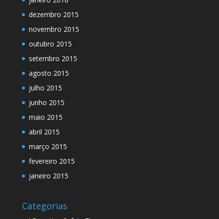
dezembro 2015
novembro 2015
outubro 2015
setembro 2015
agosto 2015
julho 2015
junho 2015
maio 2015
abril 2015
março 2015
fevereiro 2015
janeiro 2015
Categorias