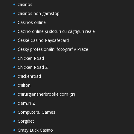
casinos
casinos non gamstop
Casinos online
Cazino online și sloturi cu câștiguri reale
České Casino Paysafecard
Český profesionální fotograf v Praze
Chicken Road
Chicken Road 2
chickenroad
chilton
chirurgiensherbrooke.com (tr)
ciem.in 2
Computers, Games
Corgibet
Crazy Luck Casino