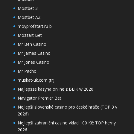
Mostbet 3
Mostbet AZ
moyprofstart.ru b
Mozzart Bet
Mr Ben Casino
Mr James Casino
Mr Jones Casino
Mr Pacho
muskat-uk.com (tr)
Najlepsze kasyna online z BLIK w 2026
Navigator Premier Bet
Nejlepší slovenské casino pro české hráče (TOP 3 v
2026)
Nejlepší zahraniční casino vklad 100 Kč: TOP herny
2026