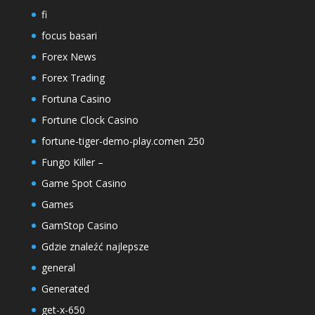
fi
focus basari
Forex News
Forex Trading
Fortuna Casino
Fortune Clock Casino
fortune-tiger-demo-play.comen 250
Fungo Killer –
Game Spot Casino
Games
GamStop Casino
Gdzie znaleźć najlepsze
general
Generated
get-x-650