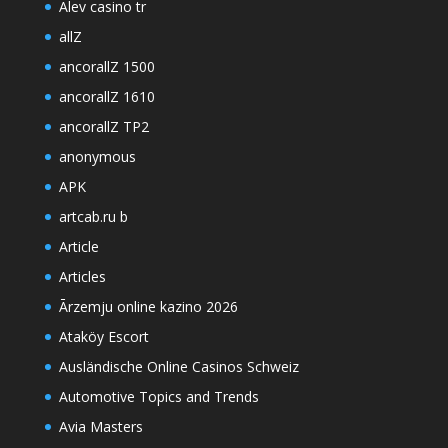
Alev casino tr
allZ
ancorallZ 1500
ancorallZ 1610
ancorallZ TP2
anonymous
APK
artcab.ru b
Article
Articles
Ārzemju online kazino 2026
Ataköy Escort
Ausländische Online Casinos Schweiz
Automotive Topics and Trends
Avia Masters