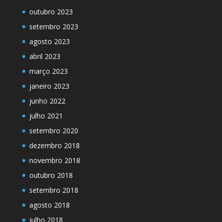
outubro 2023
setembro 2023
agosto 2023
abril 2023
março 2023
janeiro 2023
junho 2022
julho 2021
setembro 2020
dezembro 2018
novembro 2018
outubro 2018
setembro 2018
agosto 2018
julho 2018