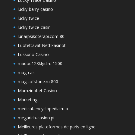
Lucky Twice Casino
lucky-barry-casino
lucky-twice
lucky-twice-casin
lunarpsikoterapi.com 80
Luotettavat Nettikasinot
Lussurio Casino
madou128klgd.ru 1500
mag-cas
magicofstone.ru 800
Mamzinobet Casino
Marketing
medical-encyclopedia.ru a
megarich-casino.pt
Meilleures plateformes de paris en ligne