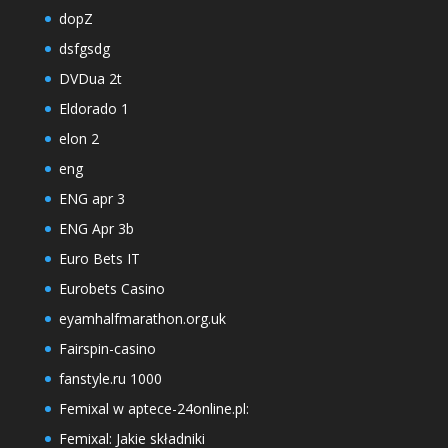
dopZ
dsfgsdg
DVDua 2t
Eldorado 1
elon 2
eng
ENG apr 3
ENG Apr 3b
Euro Bets IT
Eurobets Casino
eyamhalfmarathon.org.uk
Fairspin-casino
fanstyle.ru 1000
Femixal w aptece-24online.pl:
Femixal: Jakie składniki