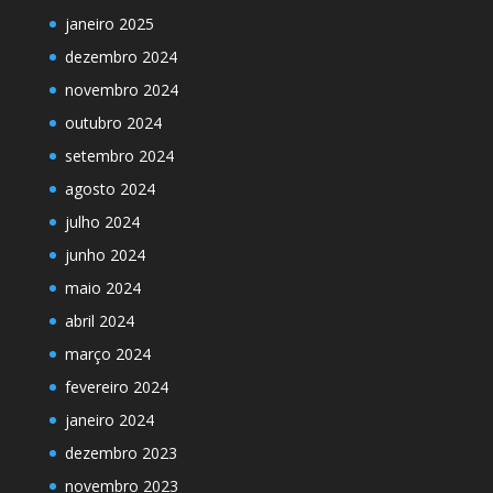
janeiro 2025
dezembro 2024
novembro 2024
outubro 2024
setembro 2024
agosto 2024
julho 2024
junho 2024
maio 2024
abril 2024
março 2024
fevereiro 2024
janeiro 2024
dezembro 2023
novembro 2023