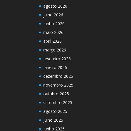
agosto 2026
julho 2026
junho 2026
maio 2026
abril 2026
março 2026
fevereiro 2026
janeiro 2026
dezembro 2025
novembro 2025
outubro 2025
setembro 2025
agosto 2025
julho 2025
junho 2025