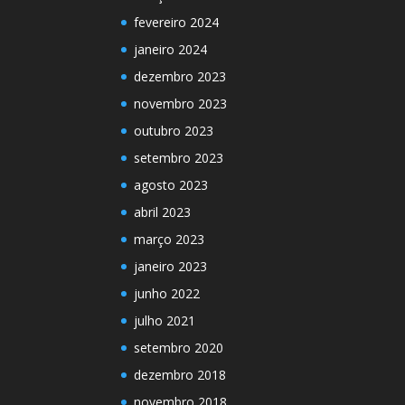
fevereiro 2024
janeiro 2024
dezembro 2023
novembro 2023
outubro 2023
setembro 2023
agosto 2023
abril 2023
março 2023
janeiro 2023
junho 2022
julho 2021
setembro 2020
dezembro 2018
novembro 2018