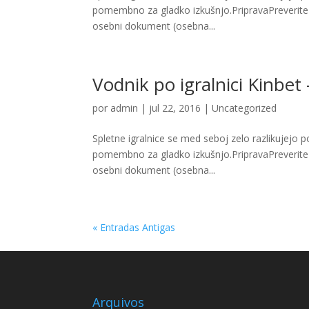
pomembno za gladko izkušnjo.PripravaPreverite s
osebni dokument (osebna...
Vodnik po igralnici Kinbet –
por
admin
|
jul 22, 2016
|
Uncategorized
Spletne igralnice se med seboj zelo razlikujejo p
pomembno za gladko izkušnjo.PripravaPreverite s
osebni dokument (osebna...
« Entradas Antigas
Arquivos