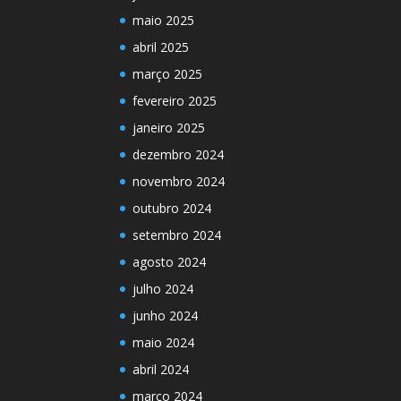
maio 2025
abril 2025
março 2025
fevereiro 2025
janeiro 2025
dezembro 2024
novembro 2024
outubro 2024
setembro 2024
agosto 2024
julho 2024
junho 2024
maio 2024
abril 2024
março 2024