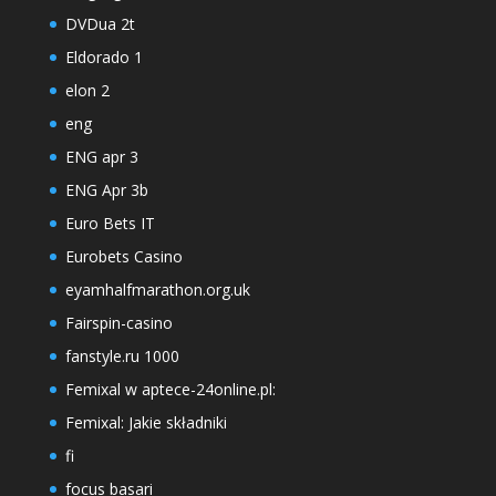
DVDua 2t
Eldorado 1
elon 2
eng
ENG apr 3
ENG Apr 3b
Euro Bets IT
Eurobets Casino
eyamhalfmarathon.org.uk
Fairspin-casino
fanstyle.ru 1000
Femixal w aptece-24online.pl:
Femixal: Jakie składniki
fi
focus basari