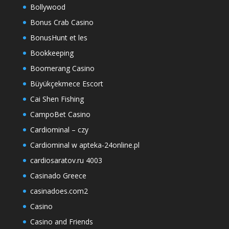
Bollywood
Bonus Crab Casino
BonusHunt et les
Bookkeeping
Boomerang Casino
Büyükçekmece Escort
Cai Shen Fishing
CampoBet Casino
Cardiominal – czy
Cardiominal w apteka-24online.pl
cardiosaratov.ru 4003
Casinado Greece
casinadoes.com2
Casino
Casino and Friends