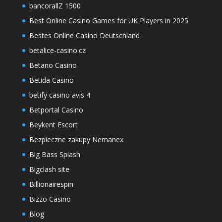
bancorallZ 1500
Best Online Casino Games for UK Players in 2025
Bestes Online Casino Deutschland
betalice-casino.cz
Betano Casino
Betida Casino
betify casino avis 4
Betportal Casino
Beykent Escort
Bezpieczne zakupy Nemanex
Big Bass Splash
Bigclash site
Billionairespin
Bizzo Casino
Blog