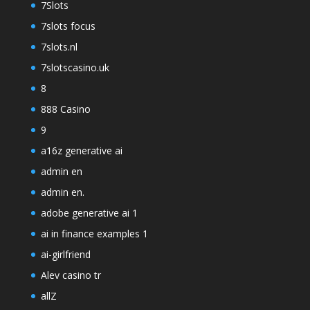
7Slots
7slots focus
7slots.nl
7slotscasino.uk
8
888 Casino
9
a16z generative ai
admin en
admin en.
adobe generative ai 1
ai in finance examples 1
ai-girlfriend
Alev casino tr
allZ