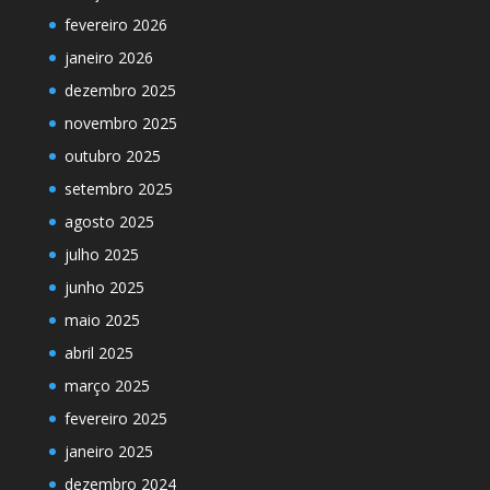
fevereiro 2026
janeiro 2026
dezembro 2025
novembro 2025
outubro 2025
setembro 2025
agosto 2025
julho 2025
junho 2025
maio 2025
abril 2025
março 2025
fevereiro 2025
janeiro 2025
dezembro 2024