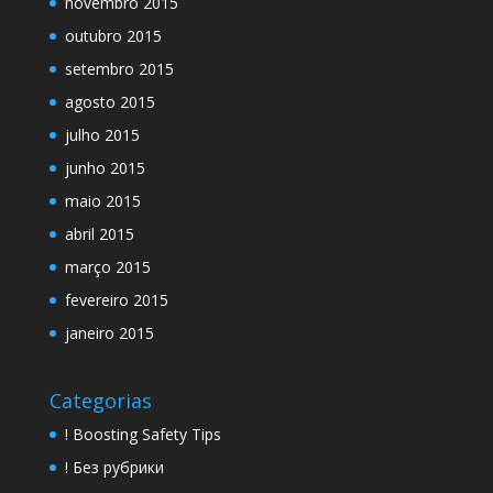
novembro 2015
outubro 2015
setembro 2015
agosto 2015
julho 2015
junho 2015
maio 2015
abril 2015
março 2015
fevereiro 2015
janeiro 2015
Categorias
! Boosting Safety Tips
! Без рубрики