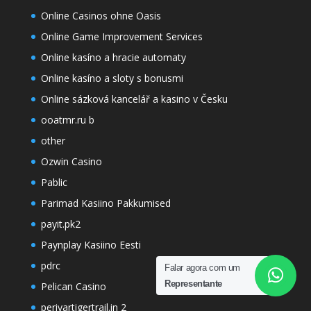
Online Casinos ohne Oasis
Online Game Improvement Services
Online kasíno a hracie automaty
Online kasíno a sloty s bonusmi
Online sázková kancelář a kasino v Česku
ooatmr.ru b
other
Ozwin Casino
Pablic
Parimad Kasiino Pakkumised
payit.pk2
Paynplay Kasiino Eesti
pdrc
Falar agora com um
Representante
Pelican Casino
periyartigertrail.in 2