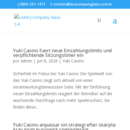
0800-591-1471
contato@laracompanyglass.com.br
Yuki Casino fuert neue Einzahlungslimits und
verpflichtende Sitzungstimer ein
por
admin
|
jun 8, 2026
|
Yuki Casino
Sicherheit im Fokus bei Yuki Casino Die Spielwelt von
das Yuki Casino zeigt sich aktuell von einer
verantwortungsbewussten Seite. Mit der Einführung
neuer Einzahlungslimits reagiert der Betreiber auf die
wachsende Nachfrage nach mehr Spielerschutz. Sie
finden diese...
Yuki Casino anpassar sin strategi efter skärpta
krav inom europeisk spelreglering