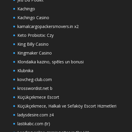
Kachingo
Kachingo Casino
kamalcargopackersmovers.in x2
Keto Probiotix: Czy
King Billy Casino
Kingmaker Casino
Klondaika kazino, spēles un bonusi
Klubnika
kovcheg-club.com
krosswordist.net b
Küçükçekmece Escort
Küçükçekmece, Halkalı ve Sefaköy Escort Hizmetleri
ladysdesire.com z4
lastikabc.com (tr)