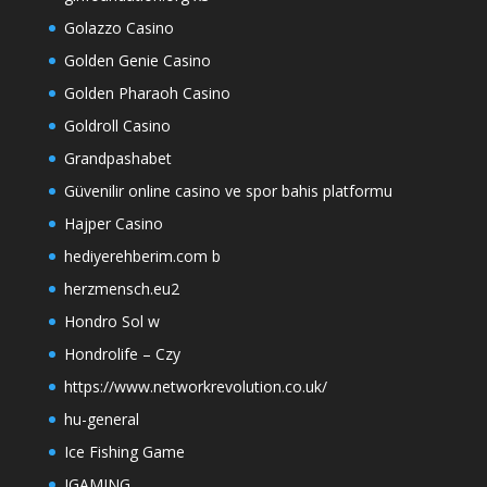
Golazzo Casino
Golden Genie Casino
Golden Pharaoh Casino
Goldroll Casino
Grandpashabet
Güvenilir online casino ve spor bahis platformu
Hajper Casino
hediyerehberim.com b
herzmensch.eu2
Hondro Sol w
Hondrolife – Czy
https://www.networkrevolution.co.uk/
hu-general
Ice Fishing Game
IGAMING