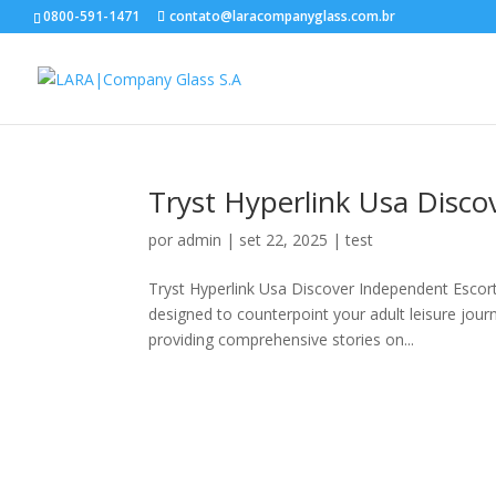
0800-591-1471
contato@laracompanyglass.com.br
Tryst Hyperlink Usa Disco
por
admin
|
set 22, 2025
|
test
Tryst Hyperlink Usa Discover Independent Escor
designed to counterpoint your adult leisure journ
providing comprehensive stories on...