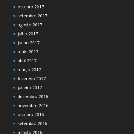
outubro 2017
setembro 2017
agosto 2017
julho 2017
junho 2017
maio 2017
abril 2017
março 2017
fevereiro 2017
janeiro 2017
dezembro 2016
novembro 2016
outubro 2016
setembro 2016
agosto 2016