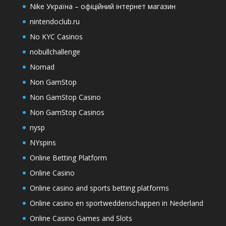
Nike Україна – офіційний інтернет магазин
nintendoclub.ru
No KYC Casinos
nobullchallenge
Nomad
Non GamStop
Non GamStop Casino
Non GamStop Casinos
nysp
NYspins
Online Betting Platform
Online Casino
Online casino and sports betting platforms
Online casino en sportweddenschappen in Nederland
Online Casino Games and Slots