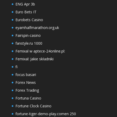
ENG Apr 3b
Euro Bets IT
Eurobets Casino
eyamhalfmarathon.org.uk
Fairspin-casino
fanstyle.ru 1000
Femixal w aptece-24online.pl:
Femixal: Jakie składniki
fi
focus basari
Forex News
Forex Trading
Fortuna Casino
Fortune Clock Casino
fortune-tiger-demo-play.comen 250