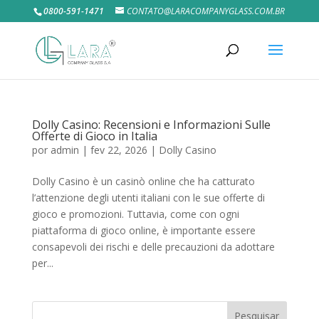
0800-591-1471
CONTATO@LARACOMPANYGLASS.COM.BR
Dolly Casino: Recensioni e Informazioni Sulle
Offerte di Gioco in Italia
por
admin
|
fev 22, 2026
|
Dolly Casino
Dolly Casino è un casinò online che ha catturato
l’attenzione degli utenti italiani con le sue offerte di
gioco e promozioni. Tuttavia, come con ogni
piattaforma di gioco online, è importante essere
consapevoli dei rischi e delle precauzioni da adottare
per...