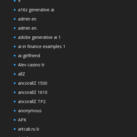
9
a16z generative ai
admin en
admin en.
adobe generative ai 1
ai in finance examples 1
ai-girlfriend
Alev casino tr
allZ
ancorallZ 1500
ancorallZ 1610
ancorallZ TP2
anonymous
APK
artcab.ru b