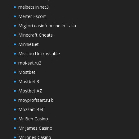
melbets.in.net3
Merter Escort
Migliori casinò online in Italia
Minecraft Cheats
MinnieBet
Mission Uncrossable
moi-sat.ru2
Mostbet
Mostbet 3
Mostbet AZ
moyprofstart.ru b
Mozzart Bet
Mr Ben Casino
Mr James Casino
Mr Jones Casino