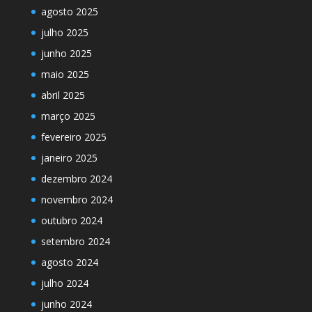
agosto 2025
julho 2025
junho 2025
maio 2025
abril 2025
março 2025
fevereiro 2025
janeiro 2025
dezembro 2024
novembro 2024
outubro 2024
setembro 2024
agosto 2024
julho 2024
junho 2024