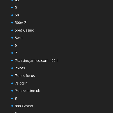
5
50
500A Z
5bet Casino
5win
6
7
7kcasinojam.co.com 4004
7Slots
7slots focus
7slots.nl
7slotscasino.uk
8
888 Casino