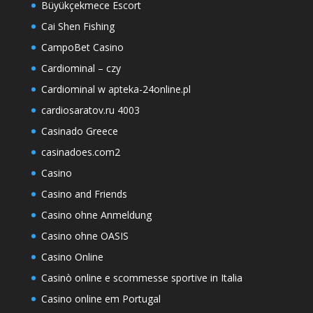
Büyükçekmece Escort
Cai Shen Fishing
CampoBet Casino
Cardiominal – czy
Cardiominal w apteka-24online.pl
cardiosaratov.ru 4003
Casinado Greece
casinadoes.com2
Casino
Casino and Friends
Casino ohne Anmeldung
Casino ohne OASIS
Casino Online
Casinò online e scommesse sportive in Italia
Casino online em Portugal