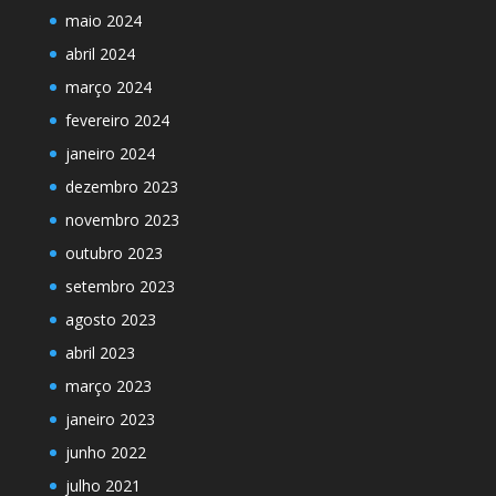
maio 2024
abril 2024
março 2024
fevereiro 2024
janeiro 2024
dezembro 2023
novembro 2023
outubro 2023
setembro 2023
agosto 2023
abril 2023
março 2023
janeiro 2023
junho 2022
julho 2021