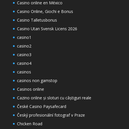
Casino online en México
Casino Online, Giochi e Bonus
Casino Talletusbonus
Casino Utan Svensk Licens 2026
casino1
casino2
casino3
casino4
casinos
casinos non gamstop
Casinos online
Cazino online și sloturi cu câștiguri reale
České Casino Paysafecard
Český profesionální fotograf v Praze
Chicken Road