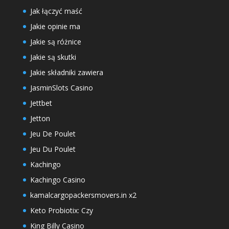
Jak łączyć maść
Jakie opinie ma
Jakie są różnice
Jakie są skutki
Jakie składniki zawiera
JasminSlots Casino
Jettbet
Jetton
Jeu De Poulet
Jeu Du Poulet
Kachingo
Kachingo Casino
kamalcargopackersmovers.in x2
Keto Probiotix: Czy
King Billy Casino