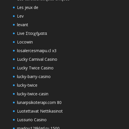
Les jeux de
Lev
levant
Live Στοιχήματα
Locowin
losalercesmaipu.cl x3
Lucky Carnival Casino
Lucky Twice Casino
lucky-barry-casino
lucky-twice
lucky-twice-casin
lunarpsikoterapi.com 80
Luotettavat Nettikasinot
Lussurio Casino
madou128klgd.ru 1500