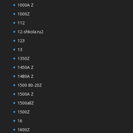
1000A Z
1000Z
112
12-shkola.ru2
123
13
1350Z
1450A Z
1480A Z
1500 80-20Z
1500A Z
1500allZ
1500Z
16
1600Z