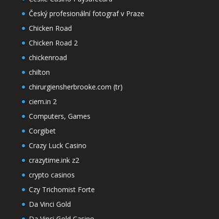
Český profesionální fotograf v Praze
Chicken Road
Chicken Road 2
chickenroad
chilton
chirurgiensherbrooke.com (tr)
ciem.in 2
Computers, Games
Corgibet
Crazy Luck Casino
crazytime.ink z2
crypto casinos
Czy Trichomist Forte
Da Vinci Gold
Da Vinci Gold Casino