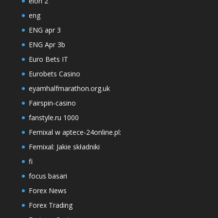
elon 2
eng
ENG apr 3
ENG Apr 3b
Euro Bets IT
Eurobets Casino
eyamhalfmarathon.org.uk
Fairspin-casino
fanstyle.ru 1000
Femixal w aptece-24online.pl:
Femixal: Jakie składniki
fi
focus basari
Forex News
Forex Trading