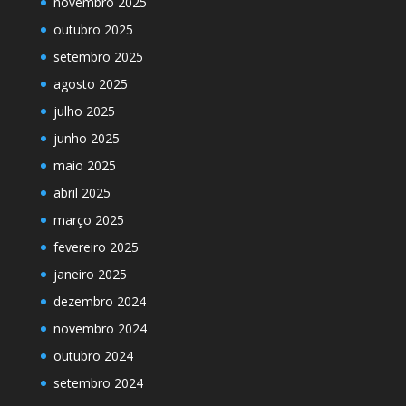
novembro 2025
outubro 2025
setembro 2025
agosto 2025
julho 2025
junho 2025
maio 2025
abril 2025
março 2025
fevereiro 2025
janeiro 2025
dezembro 2024
novembro 2024
outubro 2024
setembro 2024