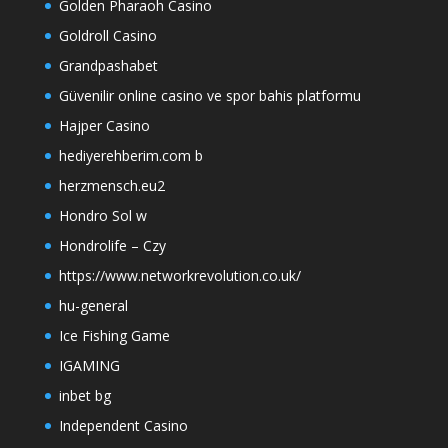
Golden Pharaoh Casino
Goldroll Casino
Grandpashabet
Güvenilir online casino ve spor bahis platformu
Hajper Casino
hediyerehberim.com b
herzmensch.eu2
Hondro Sol w
Hondrolife – Czy
https://www.networkrevolution.co.uk/
hu-general
Ice Fishing Game
IGAMING
inbet bg
Independent Casino