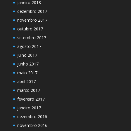
janeiro 2018
dezembro 2017
novembro 2017
outubro 2017
setembro 2017
agosto 2017
julho 2017
junho 2017
maio 2017
abril 2017
março 2017
fevereiro 2017
janeiro 2017
dezembro 2016
novembro 2016