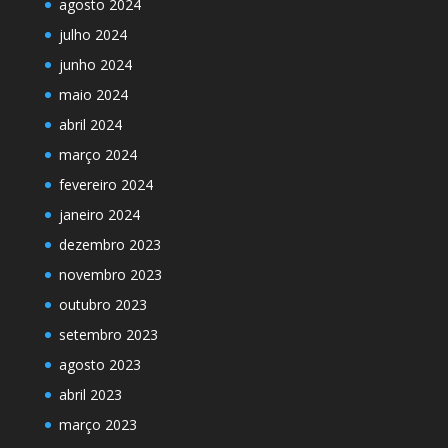
agosto 2024
julho 2024
junho 2024
maio 2024
abril 2024
março 2024
fevereiro 2024
janeiro 2024
dezembro 2023
novembro 2023
outubro 2023
setembro 2023
agosto 2023
abril 2023
março 2023