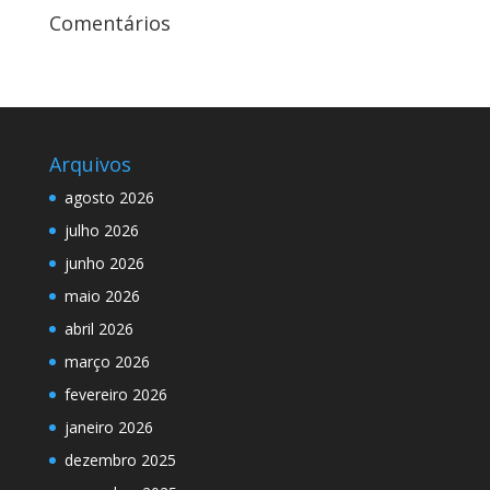
Comentários
Arquivos
agosto 2026
julho 2026
junho 2026
maio 2026
abril 2026
março 2026
fevereiro 2026
janeiro 2026
dezembro 2025