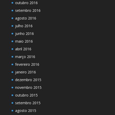
outubro 2016
setembro 2016
agosto 2016
julho 2016
junho 2016
maio 2016
abril 2016
março 2016
fevereiro 2016
janeiro 2016
dezembro 2015
novembro 2015
outubro 2015
setembro 2015
agosto 2015