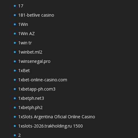
17
181-betlive casino
1Win
1Win AZ
1win tr
1winbet.ml2
1winsenegal.pro
1xBet
1xbet-online-casino.com
1xbetapp-ph.com3
1xbetph.net3
1xbetph.ph2
1xSlots Argentina Oficial Online Casino
1xslots-2026.trakholding.ru 1500
2