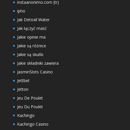
instaanonimo.com (tr)
ipho
Jak Detoxil Water
Jak łączyć maść
Jakie opinie ma
Jakie są różnice
Jakie są skutki
Jakie składniki zawiera
JasminSlots Casino
Jettbet
Jetton
Jeu De Poulet
Jeu Du Poulet
Kachingo
Kachingo Casino