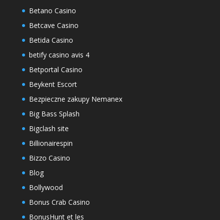
Betano Casino
Betcave Casino
Betida Casino
betify casino avis 4
Betportal Casino
Beykent Escort
Bezpieczne zakupy Nemanex
Big Bass Splash
Bigclash site
Billionairespin
Bizzo Casino
Blog
Bollywood
Bonus Crab Casino
BonusHunt et les