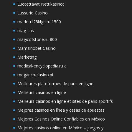
Luotettavat Nettikasinot
Lussurio Casino
madou128klgd.ru 1500
mag-cas
magicofstone.ru 800
Mamzinobet Casino
Marketing
medical-encyclopedia.ru a
megarich-casino.pt
Meilleures plateformes de paris en ligne
Meilleurs casinos en ligne
Meilleurs casinos en ligne et sites de paris sportifs
Mejores casinos en línea y casas de apuestas
Mejores Casinos Online Confiables en México
Mejores casinos online en México – juegos y