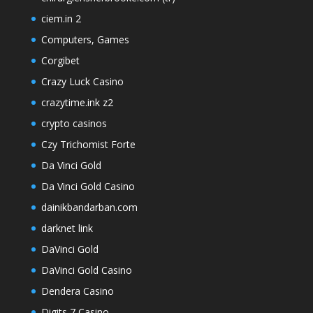
ciem.in 2
Computers, Games
Corgibet
Crazy Luck Casino
crazytime.ink z2
crypto casinos
Czy Trichomist Forte
Da Vinci Gold
Da Vinci Gold Casino
dainikbandarban.com
darknet link
DaVinci Gold
DaVinci Gold Casino
Dendera Casino
Digits 7 Casino