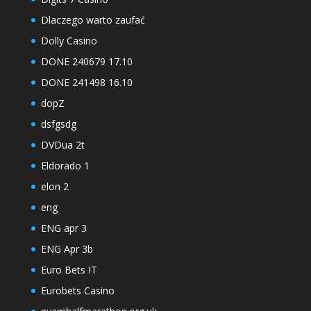
Dlaczego warto zaufać
Dolly Casino
DONE 240679 17.10
DONE 241498 16.10
dopZ
dsfgsdg
DVDua 2t
Eldorado 1
elon 2
eng
ENG apr 3
ENG Apr 3b
Euro Bets IT
Eurobets Casino