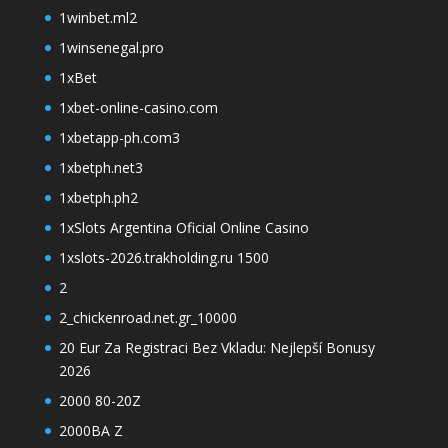
1winbet.ml2
1winsenegal.pro
1xBet
1xbet-online-casino.com
1xbetapp-ph.com3
1xbetph.net3
1xbetph.ph2
1xSlots Argentina Oficial Online Casino
1xslots-2026.trakholding.ru 1500
2
2_chickenroad.net.gr_10000
20 Eur Za Registraci Bez Vkladu: Nejlepší Bonusy
2026
2000 80-20Z
2000BA Z