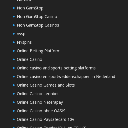
Non GamStop
Non GamStop Casino
Non GamStop Casinos
nysp
NYspins
Online Betting Platform
Online Casino
Online casino and sports betting platforms
Online casino en sportweddenschappen in Nederland
Online Casino Games and Slots
Online Casino Leonbet
Online Casino Neterapay
Online Casino ohne OASIS
Online Casino Paysafecard 10€
Online Casino Zonder IDIN en CRUKS