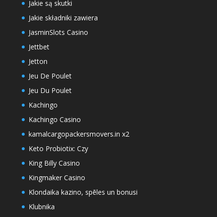
Jakie są skutki
Jakie składniki zawiera
JasminSlots Casino
Jettbet
Jetton
Jeu De Poulet
Jeu Du Poulet
Kachingo
Kachingo Casino
kamalcargopackersmovers.in x2
Keto Probiotix: Czy
King Billy Casino
Kingmaker Casino
Klondaika kazino, spēles un bonusi
Klubnika