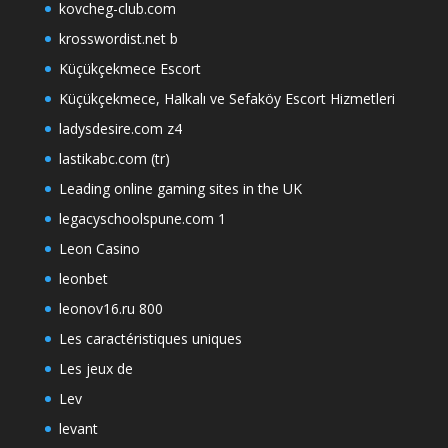
kovcheg-club.com
krosswordist.net b
Küçükçekmece Escort
Küçükçekmece, Halkalı ve Sefaköy Escort Hizmetleri
ladysdesire.com z4
lastikabc.com (tr)
Leading online gaming sites in the UK
legacyschoolspune.com 1
Leon Casino
leonbet
leonov16.ru 800
Les caractéristiques uniques
Les jeux de
Lev
levant