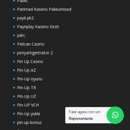
Pablic
Parimad Kasiino Pakkumised
payit.pk2
Paynplay Kasiino Eesti
pdrc
Pelican Casino
periyartigertrail.in 2
Pin Up Casino
Pin-Up AZ
Pin-Up oyunu
Pin-Up TR
Pin-Up UZ
Pin-UP VCH
Falar agora com um
Pin-Up yukle
Representante
pin-up-bonus