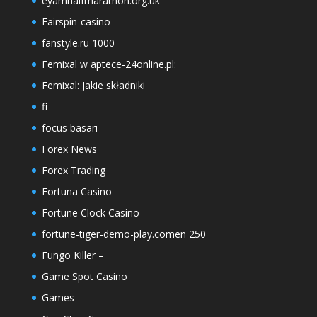
eyamhalfmarathon.org.uk
Fairspin-casino
fanstyle.ru 1000
Femixal w aptece-24online.pl:
Femixal: Jakie składniki
fi
focus basari
Forex News
Forex Trading
Fortuna Casino
Fortune Clock Casino
fortune-tiger-demo-play.comen 250
Fungo Killer –
Game Spot Casino
Games