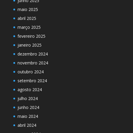
junho 2025
maio 2025
abril 2025
março 2025
fevereiro 2025
janeiro 2025
dezembro 2024
novembro 2024
outubro 2024
setembro 2024
agosto 2024
julho 2024
junho 2024
maio 2024
abril 2024