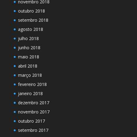
novembro 2018
outubro 2018
setembro 2018
agosto 2018
julho 2018
junho 2018
maio 2018
abril 2018
março 2018
fevereiro 2018
janeiro 2018
dezembro 2017
novembro 2017
outubro 2017
setembro 2017