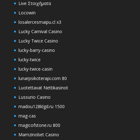
Live Στοιχήματα
Locowin
losalercesmaipu.cl x3
Lucky Carnival Casino
Lucky Twice Casino
lucky-barry-casino
lucky-twice
lucky-twice-casin
lunarpsikoterapi.com 80
Luotettavat Nettikasinot
Lussurio Casino
madou128klgd.ru 1500
mag-cas
magicofstone.ru 800
Mamzinobet Casino