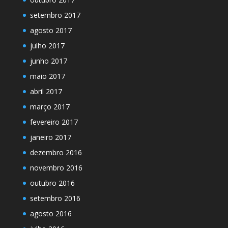
setembro 2017
agosto 2017
julho 2017
junho 2017
maio 2017
abril 2017
março 2017
fevereiro 2017
janeiro 2017
dezembro 2016
novembro 2016
outubro 2016
setembro 2016
agosto 2016