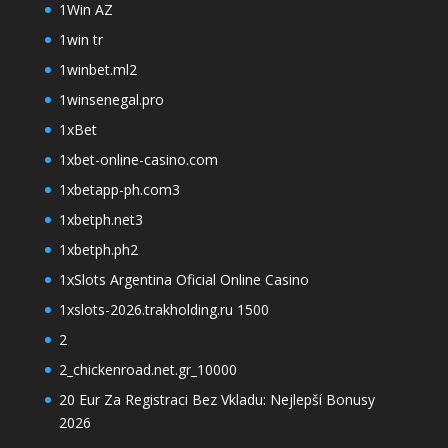
1Win AZ
1win tr
1winbet.ml2
1winsenegal.pro
1xBet
1xbet-online-casino.com
1xbetapp-ph.com3
1xbetph.net3
1xbetph.ph2
1xSlots Argentina Oficial Online Casino
1xslots-2026.trakholding.ru 1500
2
2_chickenroad.net.gr_10000
20 Eur Za Registraci Bez Vkladu: Nejlepší Bonusy
2026