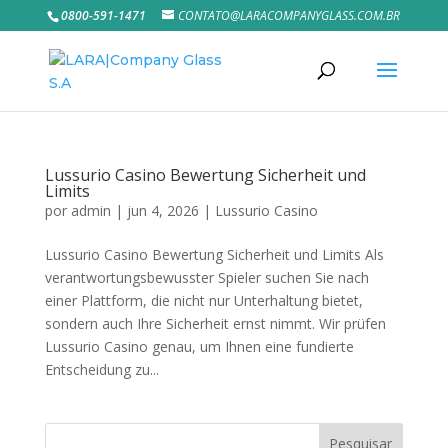
0800-591-1471
CONTATO@LARACOMPANYGLASS.COM.BR
Lussurio Casino Bewertung Sicherheit und
Limits
por
admin
|
jun 4, 2026
|
Lussurio Casino
Lussurio Casino Bewertung Sicherheit und Limits Als
verantwortungsbewusster Spieler suchen Sie nach
einer Plattform, die nicht nur Unterhaltung bietet,
sondern auch Ihre Sicherheit ernst nimmt. Wir prüfen
Lussurio Casino genau, um Ihnen eine fundierte
Entscheidung zu...