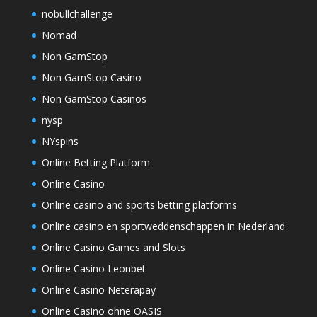
nobullchallenge
Nomad
Non GamStop
Non GamStop Casino
Non GamStop Casinos
nysp
NYspins
Online Betting Platform
Online Casino
Online casino and sports betting platforms
Online casino en sportweddenschappen in Nederland
Online Casino Games and Slots
Online Casino Leonbet
Online Casino Neterapay
Online Casino ohne OASIS