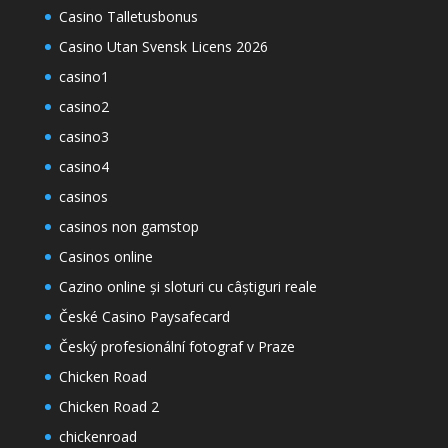
Casino Talletusbonus
Casino Utan Svensk Licens 2026
casino1
casino2
casino3
casino4
casinos
casinos non gamstop
Casinos online
Cazino online și sloturi cu câștiguri reale
České Casino Paysafecard
Český profesionální fotograf v Praze
Chicken Road
Chicken Road 2
chickenroad