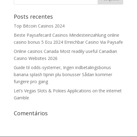
Posts recentes
Top Bitcoin Casinos 2024
Beste Paysafecard Casinos Mindesteinzahlung online
casino bonus 5 Ecu 2024 Erreichbar Casino Via Paysafe
Online casinos Canada Most readily useful Canadian
Casino Websites 2026
Guide til odds-systemer, Ingen indbetalingsbonus
banana splash tipnin plu bonusser Sådan kommer
fungere pro gang
Let’s Vegas Slots & Pokies Applications on the internet
Gamble
Comentários