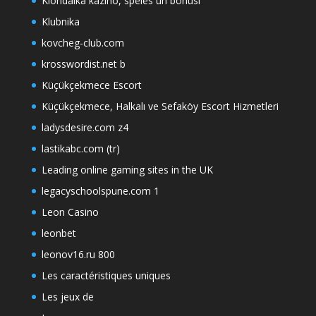
Klondaika kazino, spēles un bonusi
Klubnika
kovcheg-club.com
krosswordist.net b
Küçükçekmece Escort
Küçükçekmece, Halkalı ve Sefaköy Escort Hizmetleri
ladysdesire.com z4
lastikabc.com (tr)
Leading online gaming sites in the UK
legacyschoolspune.com 1
Leon Casino
leonbet
leonov16.ru 800
Les caractéristiques uniques
Les jeux de