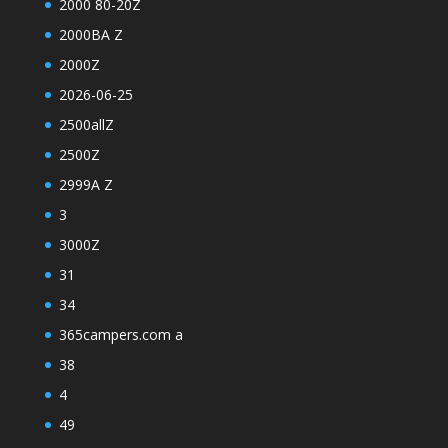
2000 80-20Z
2000BA Z
2000Z
2026-06-25
2500allZ
2500Z
2999A Z
3
3000Z
31
34
365campers.com a
38
4
49