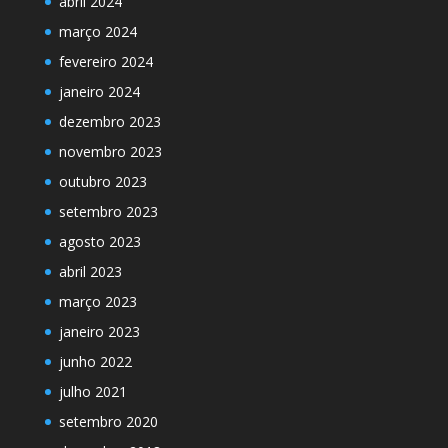
abril 2024
março 2024
fevereiro 2024
janeiro 2024
dezembro 2023
novembro 2023
outubro 2023
setembro 2023
agosto 2023
abril 2023
março 2023
janeiro 2023
junho 2022
julho 2021
setembro 2020