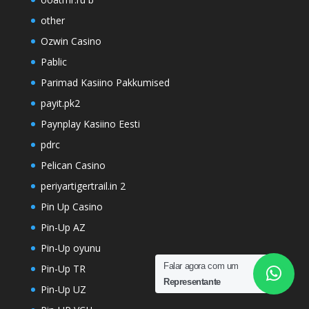
other
Ozwin Casino
Pablic
Parimad Kasiino Pakkumised
payit.pk2
Paynplay Kasiino Eesti
pdrc
Pelican Casino
periyartigertrail.in 2
Pin Up Casino
Pin-Up AZ
Pin-Up oyunu
Falar agora com um
Pin-Up TR
Representante
Pin-Up UZ