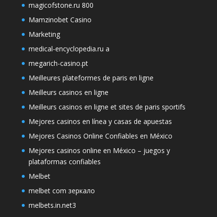
magicofstone.ru 800
Mamzinobet Casino
Marketing
medical-encyclopedia.ru a
megarich-casino.pt
Meilleures plateformes de paris en ligne
Meilleurs casinos en ligne
Meilleurs casinos en ligne et sites de paris sportifs
Mejores casinos en línea y casas de apuestas
Mejores Casinos Online Confiables en México
Mejores casinos online en México – juegos y
plataformas confiables
Melbet
melbet com зеркало
melbets.in.net3