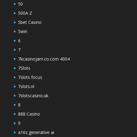
50
500A Z
5bet Casino
5win
6
7
7kcasinojam.co.com 4004
7Slots
7slots focus
7slots.nl
7slotscasino.uk
8
888 Casino
9
a16z generative ai