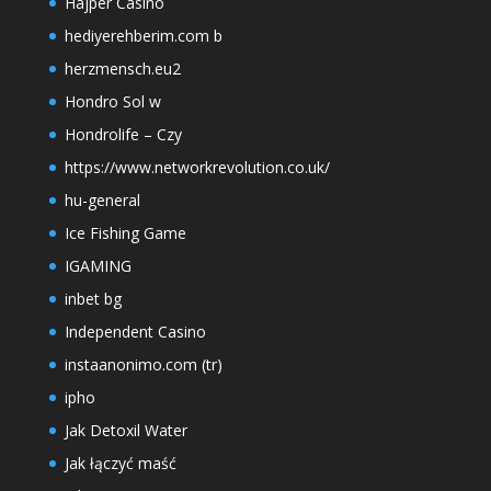
Hajper Casino
hediyerehberim.com b
herzmensch.eu2
Hondro Sol w
Hondrolife – Czy
https://www.networkrevolution.co.uk/
hu-general
Ice Fishing Game
IGAMING
inbet bg
Independent Casino
instaanonimo.com (tr)
ipho
Jak Detoxil Water
Jak łączyć maść