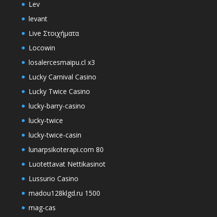
Lev
levant
Live Στοιχήματα
Locowin
losalercesmaipu.cl x3
Lucky Carnival Casino
Lucky Twice Casino
lucky-barry-casino
lucky-twice
lucky-twice-casin
lunarpsikoterapi.com 80
Luotettavat Nettikasinot
Lussurio Casino
madou128klgd.ru 1500
mag-cas