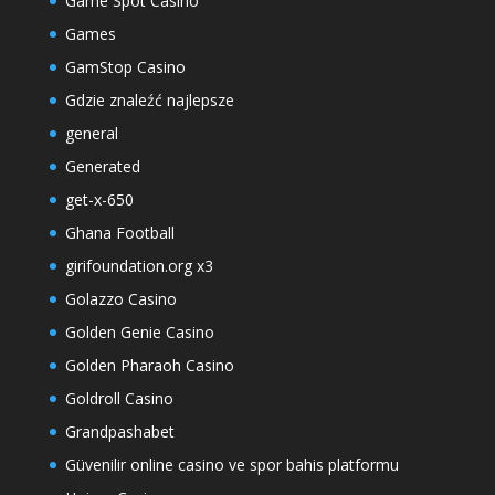
Game Spot Casino
Games
GamStop Casino
Gdzie znaleźć najlepsze
general
Generated
get-x-650
Ghana Football
girifoundation.org x3
Golazzo Casino
Golden Genie Casino
Golden Pharaoh Casino
Goldroll Casino
Grandpashabet
Güvenilir online casino ve spor bahis platformu