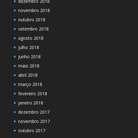
dezembro 2018
novembro 2018
outubro 2018
setembro 2018
agosto 2018
julho 2018
junho 2018
maio 2018
abril 2018
março 2018
fevereiro 2018
janeiro 2018
dezembro 2017
novembro 2017
outubro 2017