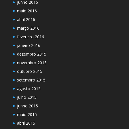
junho 2016
maio 2016
abril 2016
março 2016
fevereiro 2016
janeiro 2016
dezembro 2015
novembro 2015
outubro 2015
setembro 2015
agosto 2015
julho 2015
junho 2015
maio 2015
abril 2015