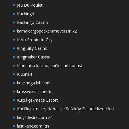
Jeu Du Poulet
Kachingo
Kachingo Casino
kamalcargopackersmovers.in x2
Keto Probiotix: Czy
King Billy Casino
Kingmaker Casino
Klondaika kazino, spēles un bonusi
Klubnika
kovcheg-club.com
krosswordist.net b
Küçükçekmece Escort
Küçükçekmece, Halkalı ve Sefaköy Escort Hizmetleri
ladysdesire.com z4
lastikabc.com (tr)