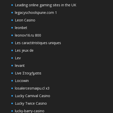
Leading online gaming sites in the UK
legacyschoolspune.com 1
Leon Casino
leonbet
leonov16.ru 800
Les caractéristiques uniques
Les jeux de
Lev
levant
Live Στοιχήματα
Locowin
losalercesmaipu.cl x3
Lucky Carnival Casino
Lucky Twice Casino
lucky-barry-casino