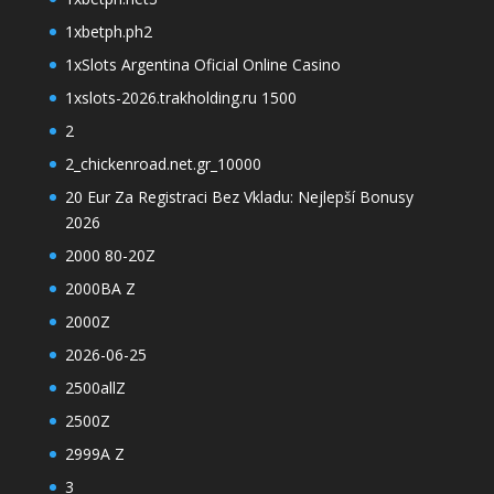
1xbetph.ph2
1xSlots Argentina Oficial Online Casino
1xslots-2026.trakholding.ru 1500
2
2_chickenroad.net.gr_10000
20 Eur Za Registraci Bez Vkladu: Nejlepší Bonusy
2026
2000 80-20Z
2000BA Z
2000Z
2026-06-25
2500allZ
2500Z
2999A Z
3