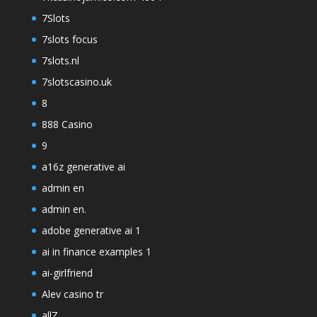
7Slots
7slots focus
7slots.nl
7slotscasino.uk
8
888 Casino
9
a16z generative ai
admin en
admin en.
adobe generative ai 1
ai in finance examples 1
ai-girlfriend
Alev casino tr
allZ