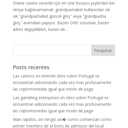
Online casino severler için en sinir bozucu şeylerden biri
siteye bağlanamamak. grandpashabet kullanıcıları sık
sık "grandpashabet güncel giriş" veya "grandpasha
giriş" aramaları yapıyor. Bazen DNS sorunları, bazen
adres değişiklikleri, bazen de...
Posts recentes
Las casinos en internet sites sobre Portugal se
encuentran adicionando cada vez mas profusamente
las criptomonedas igual que modo de paga
Las gambling enterprises en sites sobre Portugal se
encuentran adicionando cada vez mas profusamente
las criptomonedas igual que modo de paga
Man rapidos, sin riesgo asi� como comienzan como
primer miembro de el bono de admision del local