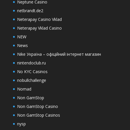
Neptune Casino
netbrandt.de2
Neterapay Casino Vklad
Neterapay Vklad Casino
NEW
News
Nike Україна – офіційний інтернет магазин
nintendoclub.ru
No KYC Casinos
nobullchallenge
Nomad
Non GamStop
Non GamStop Casino
Non GamStop Casinos
nysp