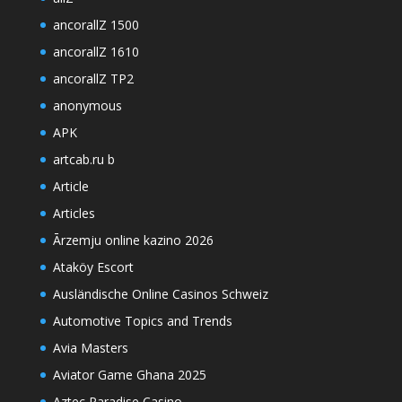
ancorallZ 1500
ancorallZ 1610
ancorallZ TP2
anonymous
APK
artcab.ru b
Article
Articles
Ārzemju online kazino 2026
Ataköy Escort
Ausländische Online Casinos Schweiz
Automotive Topics and Trends
Avia Masters
Aviator Game Ghana 2025
Aztec Paradise Casino