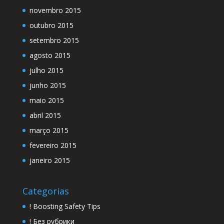
novembro 2015
outubro 2015
setembro 2015
agosto 2015
julho 2015
junho 2015
maio 2015
abril 2015
março 2015
fevereiro 2015
janeiro 2015
Categorias
! Boosting Safety Tips
! Без рубрики