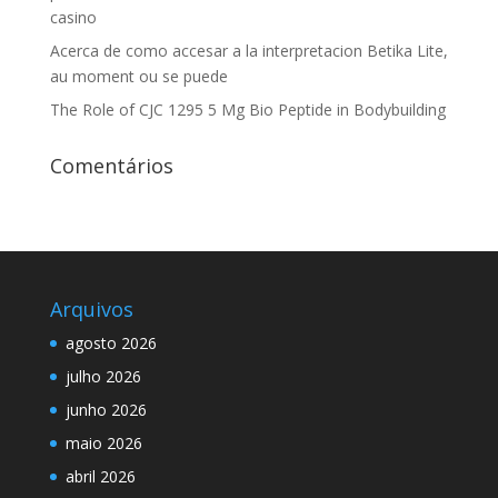
casino
Acerca de como accesar a la interpretacion Betika Lite,
au moment ou se puede
The Role of CJC 1295 5 Mg Bio Peptide in Bodybuilding
Comentários
Arquivos
agosto 2026
julho 2026
junho 2026
maio 2026
abril 2026