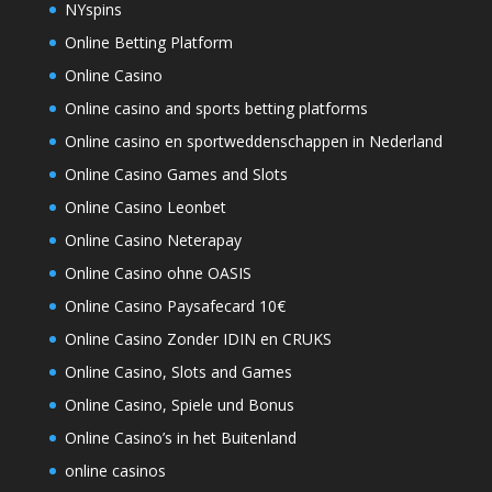
NYspins
Online Betting Platform
Online Casino
Online casino and sports betting platforms
Online casino en sportweddenschappen in Nederland
Online Casino Games and Slots
Online Casino Leonbet
Online Casino Neterapay
Online Casino ohne OASIS
Online Casino Paysafecard 10€
Online Casino Zonder IDIN en CRUKS
Online Casino, Slots and Games
Online Casino, Spiele und Bonus
Online Casino’s in het Buitenland
online casinos