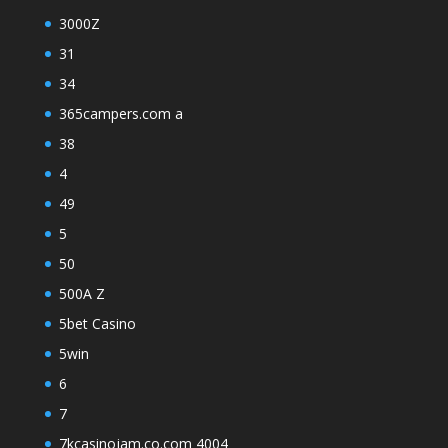
3000Z
31
34
365campers.com a
38
4
49
5
50
500A Z
5bet Casino
5win
6
7
7kcasinojam.co.com 4004