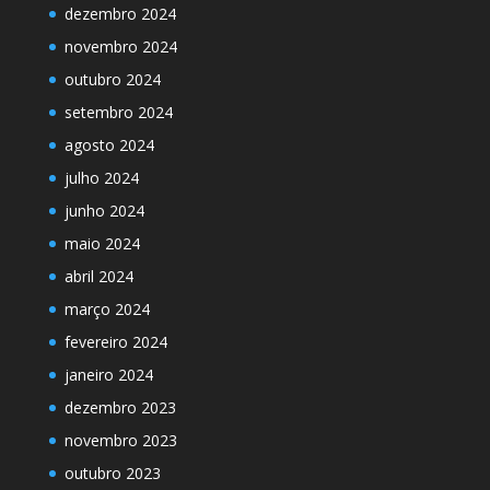
dezembro 2024
novembro 2024
outubro 2024
setembro 2024
agosto 2024
julho 2024
junho 2024
maio 2024
abril 2024
março 2024
fevereiro 2024
janeiro 2024
dezembro 2023
novembro 2023
outubro 2023