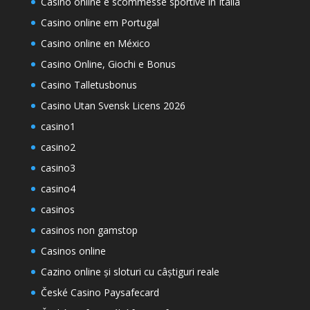
Casinò online e scommesse sportive in Italia
Casino online em Portugal
Casino online en México
Casino Online, Giochi e Bonus
Casino Talletusbonus
Casino Utan Svensk Licens 2026
casino1
casino2
casino3
casino4
casinos
casinos non gamstop
Casinos online
Cazino online și sloturi cu câștiguri reale
České Casino Paysafecard