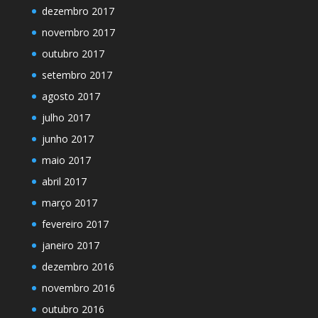
dezembro 2017
novembro 2017
outubro 2017
setembro 2017
agosto 2017
julho 2017
junho 2017
maio 2017
abril 2017
março 2017
fevereiro 2017
janeiro 2017
dezembro 2016
novembro 2016
outubro 2016