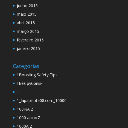
junho 2015
maio 2015
abril 2015
março 2015
fevereiro 2015
janeiro 2015
Categorias
! Boosting Safety Tips
! Без рубрики
1
1_lapapillote08.com_10000
100%A Z
1000 ancorZ
1000A Z