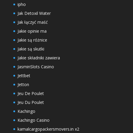
ipho
Jak Detoxil Water
Jak łączyć maść
Jakie opinie ma
Jakie są różnice
Jakie są skutki
Jakie składniki zawiera
JasminSlots Casino
Jettbet
Jetton
Jeu De Poulet
Jeu Du Poulet
Kachingo
Kachingo Casino
kamalcargopackersmovers.in x2