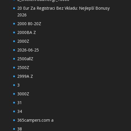
20 Eur Za Registraci Bez Vkladu: Nejlepší Bonusy
2026
2000 80-20Z
2000BA Z
2000Z
2026-06-25
2500allZ
2500Z
2999A Z
3
3000Z
31
34
365campers.com a
38