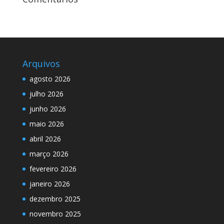
Arquivos
agosto 2026
julho 2026
junho 2026
maio 2026
abril 2026
março 2026
fevereiro 2026
janeiro 2026
dezembro 2025
novembro 2025