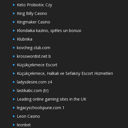
Keto Probiotix: Czy
King Billy Casino
Kingmaker Casino
Klondaika kazino, spēles un bonusi
Klubnika
kovcheg-club.com
krosswordist.net b
Küçükçekmece Escort
Küçükçekmece, Halkalı ve Sefaköy Escort Hizmetleri
ladysdesire.com z4
lastikabc.com (tr)
Leading online gaming sites in the UK
legacyschoolspune.com 1
Leon Casino
leonbet