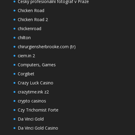
Český profesionální fotograf v Praze
Chicken Road
Chicken Road 2
chickenroad
chilton
chirurgiensherbrooke.com (tr)
ciem.in 2
Computers, Games
Corgibet
Crazy Luck Casino
crazytime.ink z2
crypto casinos
Czy Trichomist Forte
Da Vinci Gold
Da Vinci Gold Casino