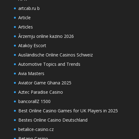
artcab.ru b
Article
Articles
Ārzemju online kazino 2026
Ataköy Escort
Ausländische Online Casinos Schweiz
Automotive Topics and Trends
Avia Masters
Aviator Game Ghana 2025
Aztec Paradise Casino
bancorallZ 1500
Best Online Casino Games for UK Players in 2025
Bestes Online Casino Deutschland
betalice-casino.cz
Betano Casino