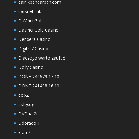
dainikbandarban.com
darknet link
DaVinci Gold
DaVinci Gold Casino
Dendera Casino
Digits 7 Casino
Dlaczego warto zaufać
Dolly Casino
DONE 240679 17.10
DONE 241498 16.10
dopZ
dsfgsdg
DVDua 2t
Eldorado 1
elon 2