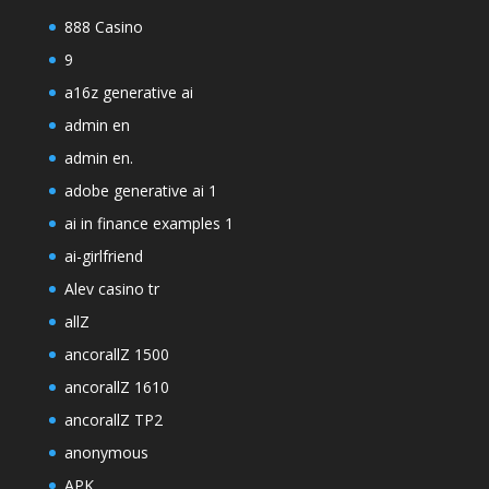
888 Casino
9
a16z generative ai
admin en
admin en.
adobe generative ai 1
ai in finance examples 1
ai-girlfriend
Alev casino tr
allZ
ancorallZ 1500
ancorallZ 1610
ancorallZ TP2
anonymous
APK