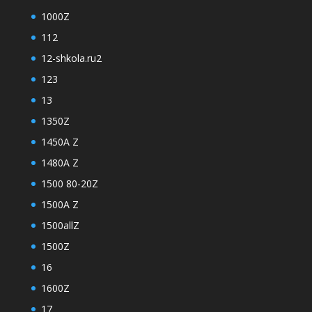
1000Z
112
12-shkola.ru2
123
13
1350Z
1450A Z
1480A Z
1500 80-20Z
1500A Z
1500allZ
1500Z
16
1600Z
17