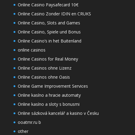
Online Casino Paysafecard 10€
Online Casino Zonder IDIN en CRUKS
Online Casino, Slots and Games
Online Casino, Spiele und Bonus
Online Casino’s in het Buitenland
online casinos
Online Casinos for Real Money
Online Casinos ohne Lizenz
Online Casinos ohne Oasis
Online Game Improvement Services
Online kasíno a hracie automaty
Online kasíno a sloty s bonusmi
Online sázková kancelář a kasino v Česku
ooatmr.ru b
other