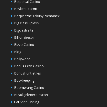
Betportal Casino
Beykent Escort
Bezpieczne zakupy Nemanex
Big Bass Splash
Bigclash site
Billionairespin
Bizzo Casino
Blog
Bollywood
Bonus Crab Casino
BonusHunt et les
Bookkeeping
Boomerang Casino
Büyükçekmece Escort
Cai Shen Fishing