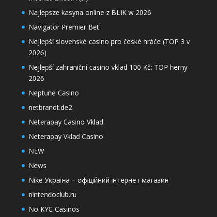
Najlepsze kasyna online z BLIK w 2026
Navigator Premier Bet
Nejlepší slovenské casino pro české hráče (TOP 3 v
2026)
Nejlepší zahraniční casino vklad 100 Kč: TOP herny
2026
Neptune Casino
netbrandt.de2
Neterapay Casino Vklad
Neterapay Vklad Casino
NEW
News
Nike Україна – офіційний інтернет магазин
nintendoclub.ru
No KYC Casinos