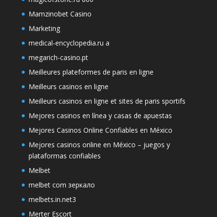
Mamzinobet Casino
Marketing
medical-encyclopedia.ru a
megarich-casino.pt
Meilleures plateformes de paris en ligne
Meilleurs casinos en ligne
Meilleurs casinos en ligne et sites de paris sportifs
Mejores casinos en línea y casas de apuestas
Mejores Casinos Online Confiables en México
Mejores casinos online en México – juegos y
plataformas confiables
Melbet
melbet com зеркало
melbets.in.net3
Merter Escort