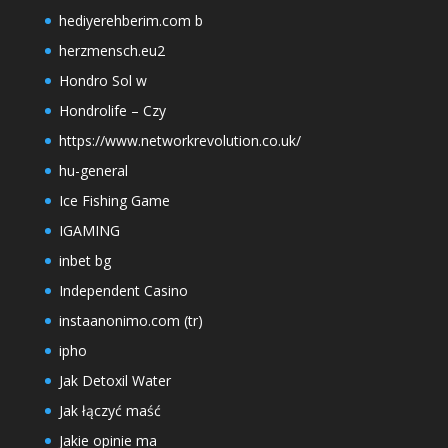
hediyerehberim.com b
herzmensch.eu2
Hondro Sol w
Hondrolife – Czy
https://www.networkrevolution.co.uk/
hu-general
Ice Fishing Game
IGAMING
inbet bg
Independent Casino
instaanonimo.com (tr)
ipho
Jak Detoxil Water
Jak łączyć maść
Jakie opinie ma