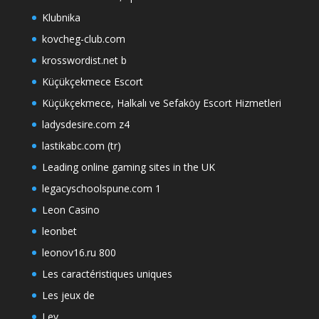
Klubnika
kovcheg-club.com
krosswordist.net b
Küçükçekmece Escort
Küçükçekmece, Halkalı ve Sefaköy Escort Hizmetleri
ladysdesire.com z4
lastikabc.com (tr)
Leading online gaming sites in the UK
legacyschoolspune.com 1
Leon Casino
leonbet
leonov16.ru 800
Les caractéristiques uniques
Les jeux de
Lev