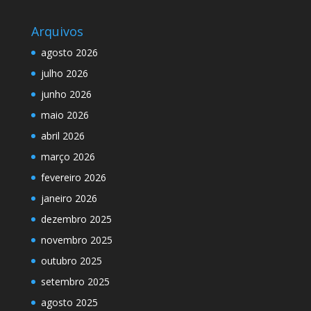
Arquivos
agosto 2026
julho 2026
junho 2026
maio 2026
abril 2026
março 2026
fevereiro 2026
janeiro 2026
dezembro 2025
novembro 2025
outubro 2025
setembro 2025
agosto 2025