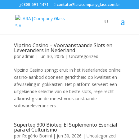
0800-591-1471
contato@laracompanyglass.com.br
Vipzino Casino – Vooraanstaande Slots en
Leveranciers in Nederland
por
admin
|
jun 30, 2026
|
Uncategorized
Vipzino Casino springt eruit in het Nederlandse online
casino-aanbod door een gerichtheid op kwaliteit en
afwisseling in gokkasten. Het platform serveert een
uitgekiende selectie van de beste slots, regelrecht
afkomstig van de meest vooraanstaande
softwareleveranciers...
Superteq 300 Bioteq: El Suplemento Esencial
para el Culturismo
por
Rogério Bonini
|
jun 30, 2026
|
Uncategorized