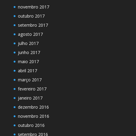
novembro 2017
outubro 2017
setembro 2017
agosto 2017
julho 2017
junho 2017
maio 2017
abril 2017
março 2017
fevereiro 2017
janeiro 2017
dezembro 2016
novembro 2016
outubro 2016
setembro 2016