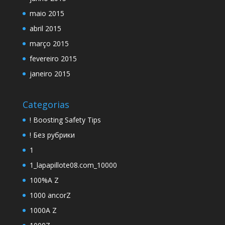
maio 2015
abril 2015
março 2015
fevereiro 2015
janeiro 2015
Categorias
! Boosting Safety Tips
! Без рубрики
1
1_lapapillote08.com_10000
100%A Z
1000 ancorZ
1000A Z