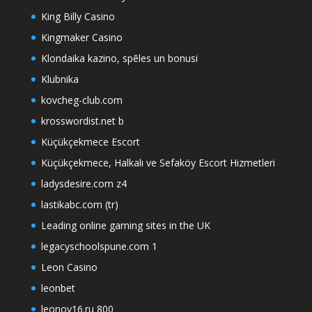
King Billy Casino
Kingmaker Casino
Klondaika kazino, spēles un bonusi
Klubnika
kovcheg-club.com
krosswordist.net b
Küçükçekmece Escort
Küçükçekmece, Halkalı ve Sefaköy Escort Hizmetleri
ladysdesire.com z4
lastikabc.com (tr)
Leading online gaming sites in the UK
legacyschoolspune.com 1
Leon Casino
leonbet
leonov16.ru 800