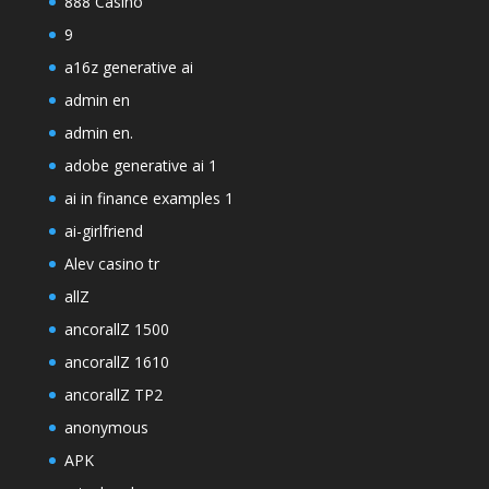
888 Casino
9
a16z generative ai
admin en
admin en.
adobe generative ai 1
ai in finance examples 1
ai-girlfriend
Alev casino tr
allZ
ancorallZ 1500
ancorallZ 1610
ancorallZ TP2
anonymous
APK