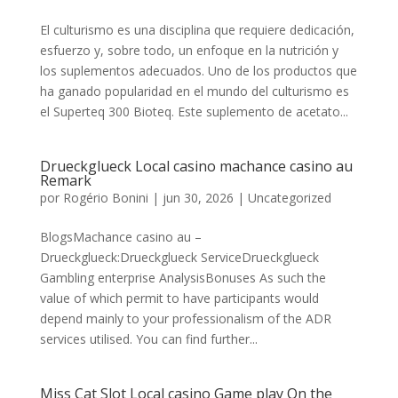
El culturismo es una disciplina que requiere dedicación,
esfuerzo y, sobre todo, un enfoque en la nutrición y
los suplementos adecuados. Uno de los productos que
ha ganado popularidad en el mundo del culturismo es
el Superteq 300 Bioteq. Este suplemento de acetato...
Drueckglueck Local casino machance casino au
Remark
por
Rogério Bonini
|
jun 30, 2026
|
Uncategorized
BlogsMachance casino au –
Drueckglueck:Drueckglueck ServiceDrueckglueck
Gambling enterprise AnalysisBonuses As such the
value of which permit to have participants would
depend mainly to your professionalism of the ADR
services utilised. You can find further...
Miss Cat Slot Local casino Game play On the