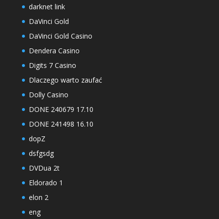
darknet link
DaVinci Gold
DaVinci Gold Casino
Dendera Casino
Digits 7 Casino
Dlaczego warto zaufać
Dolly Casino
DONE 240679 17.10
DONE 241498 16.10
dopZ
dsfgsdg
DVDua 2t
Eldorado 1
elon 2
eng