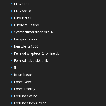
ENG apr 3
ENG Apr 3b
Euro Bets IT
Eurobets Casino
eyamhalfmarathon.org.uk
Fairspin-casino
fanstyle.ru 1000
Femixal w aptece-24online.pl:
Femixal: Jakie składniki
fi
focus basari
Forex News
Forex Trading
Fortuna Casino
Fortune Clock Casino