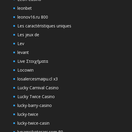
leonbet
leonov16.ru 800
Les caractéristiques uniques
Les jeux de
Lev
levant
Live Στοιχήματα
Locowin
losalercesmaipu.cl x3
Lucky Carnival Casino
Lucky Twice Casino
lucky-barry-casino
lucky-twice
lucky-twice-casin
lunarpsikoterapi.com 80