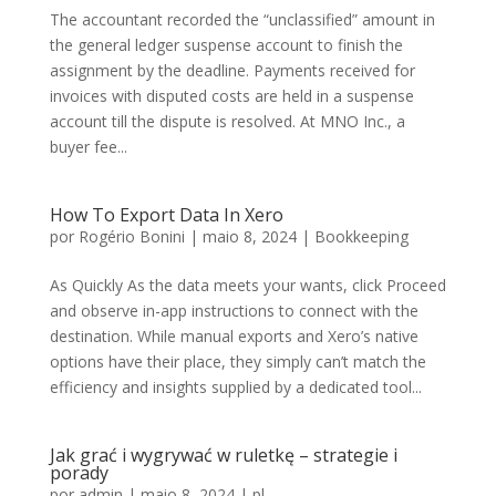
The accountant recorded the “unclassified” amount in
the general ledger suspense account to finish the
assignment by the deadline. Payments received for
invoices with disputed costs are held in a suspense
account till the dispute is resolved. At MNO Inc., a
buyer fee...
How To Export Data In Xero
por
Rogério Bonini
|
maio 8, 2024
|
Bookkeeping
As Quickly As the data meets your wants, click Proceed
and observe in-app instructions to connect with the
destination. While manual exports and Xero’s native
options have their place, they simply can’t match the
efficiency and insights supplied by a dedicated tool...
Jak grać i wygrywać w ruletkę – strategie i
porady
por
admin
|
maio 8, 2024
|
pl