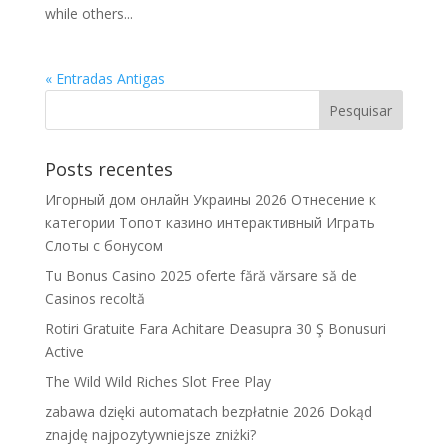
while others...
« Entradas Antigas
Posts recentes
Игорный дом онлайн Украины 2026 Отнесение к
категории Топот казино интерактивный Играть
Слоты с бонусом
Tu Bonus Casino 2025 oferte fără vărsare să de
Casinos recoltă
Rotiri Gratuite Fara Achitare Deasupra 30 Ş Bonusuri
Active
The Wild Wild Riches Slot Free Play
zabawa dzięki automatach bezpłatnie 2026 Dokąd
znajdę najpozytywniejsze zniżki?