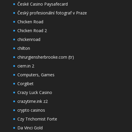
České Casino Paysafecard
Český profesionální fotograf v Praze
Chicken Road
Chicken Road 2
chickenroad
chilton
chirurgiensherbrooke.com (tr)
ciem.in 2
Computers, Games
Corgibet
Crazy Luck Casino
crazytime.ink z2
crypto casinos
Czy Trichomist Forte
Da Vinci Gold