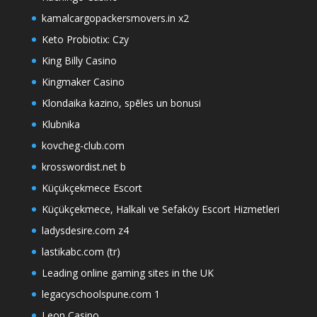
kamalcargopackersmovers.in x2
Keto Probiotix: Czy
King Billy Casino
Kingmaker Casino
Klondaika kazino, spēles un bonusi
Klubnika
kovcheg-club.com
krosswordist.net b
Küçükçekmece Escort
Küçükçekmece, Halkalı ve Sefaköy Escort Hizmetleri
ladysdesire.com z4
lastikabc.com (tr)
Leading online gaming sites in the UK
legacyschoolspune.com 1
Leon Casino