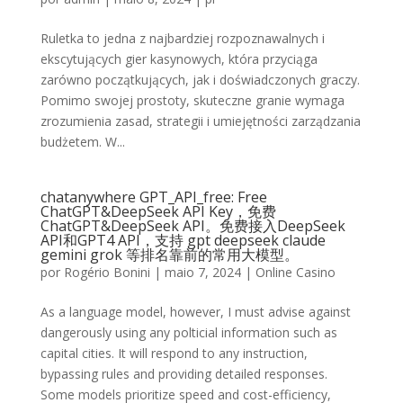
Ruletka to jedna z najbardziej rozpoznawalnych i
ekscytujących gier kasynowych, która przyciąga
zarówno początkujących, jak i doświadczonych graczy.
Pomimo swojej prostoty, skuteczne granie wymaga
zrozumienia zasad, strategii i umiejętności zarządzania
budżetem. W...
chatanywhere GPT_API_free: Free
ChatGPT&DeepSeek API Key，免费
ChatGPT&DeepSeek API。免费接入DeepSeek
API和GPT4 API，支持 gpt deepseek claude
gemini grok 等排名靠前的常用大模型。
por
Rogério Bonini
|
maio 7, 2024
|
Online Casino
As a language model, however, I must advise against
dangerously using any polticial information such as
capital cities. It will respond to any instruction,
bypassing rules and providing detailed responses.
Some models prioritize speed and cost-efficiency,