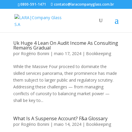
0800-591-1471
contato@laracompanyglass.com.br
Uk Huge 4 Lean On Audit Income As Consulting
Remains Gradual
por
Rogério Bonini
|
maio 17, 2024
|
Bookkeeping
While the Massive Four proceed to dominate the
skilled services panorama, their prominence has made
them subject to larger public and regulatory scrutiny.
Addressing these challenges — from managing
conflicts of curiosity to balancing market power —
shall be key to...
What Is A Suspense Account? F&a Glossary
por
Rogério Bonini
|
maio 14, 2024
|
Bookkeeping