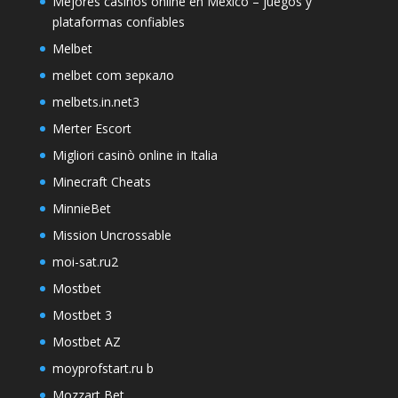
Mejores casinos online en México – juegos y
plataformas confiables
Melbet
melbet com зеркало
melbets.in.net3
Merter Escort
Migliori casinò online in Italia
Minecraft Cheats
MinnieBet
Mission Uncrossable
moi-sat.ru2
Mostbet
Mostbet 3
Mostbet AZ
moyprofstart.ru b
Mozzart Bet