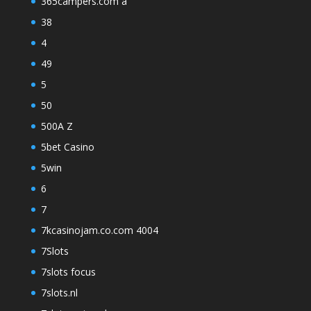
365campers.com a
38
4
49
5
50
500A Z
5bet Casino
5win
6
7
7kcasinojam.co.com 4004
7Slots
7slots focus
7slots.nl