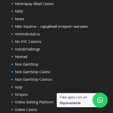
Neterapay Vklad Casino
NEW
News
Nike Україна – офіційний інтернет магазин
nintendoclub.ru
No KYC Casinos
nobullchallenge
Nomad
Non GamStop
Non GamStop Casino
Non GamStop Casinos
nysp
NYspins
Falar agora com um
Online Betting Platform
Representante
Online Casino