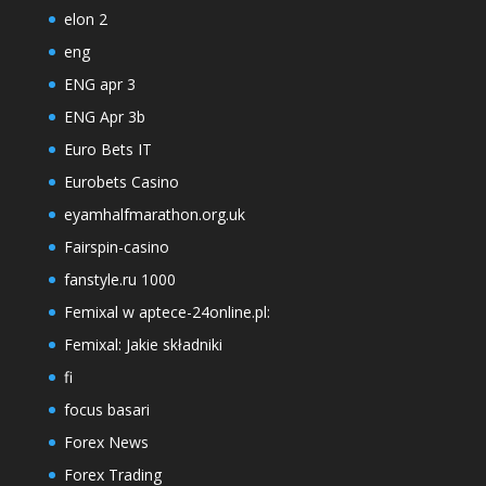
elon 2
eng
ENG apr 3
ENG Apr 3b
Euro Bets IT
Eurobets Casino
eyamhalfmarathon.org.uk
Fairspin-casino
fanstyle.ru 1000
Femixal w aptece-24online.pl:
Femixal: Jakie składniki
fi
focus basari
Forex News
Forex Trading