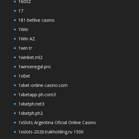
1600Z
17
181-betlive casino
1Win
1Win AZ
1win tr
1winbet.ml2
1winsenegal.pro
1xBet
1xbet-online-casino.com
1xbetapp-ph.com3
1xbetph.net3
1xbetph.ph2
1xSlots Argentina Oficial Online Casino
1xslots-2026.trakholding.ru 1500