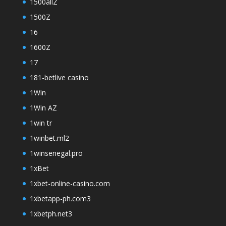
1500allZ
1500Z
16
1600Z
17
181-betlive casino
1Win
1Win AZ
1win tr
1winbet.ml2
1winsenegal.pro
1xBet
1xbet-online-casino.com
1xbetapp-ph.com3
1xbetph.net3