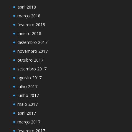
abril 2018
março 2018
fevereiro 2018
janeiro 2018
dezembro 2017
novembro 2017
outubro 2017
setembro 2017
agosto 2017
julho 2017
junho 2017
maio 2017
abril 2017
março 2017
fevereiro 2017