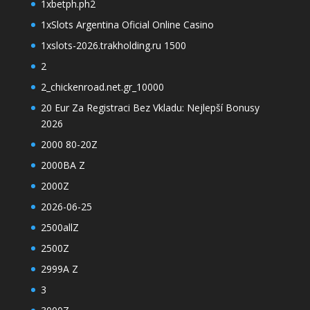
1xbetph.ph2
1xSlots Argentina Oficial Online Casino
1xslots-2026.trakholding.ru 1500
2
2_chickenroad.net.gr_10000
20 Eur Za Registraci Bez Vkladu: Nejlepší Bonusy
2026
2000 80-20Z
2000BA Z
2000Z
2026-06-25
2500allZ
2500Z
2999A Z
3