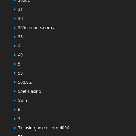
3000Z
31
34
365campers.com a
38
4
49
5
50
500A Z
5bet Casino
5win
6
7
7kcasinojam.co.com 4004