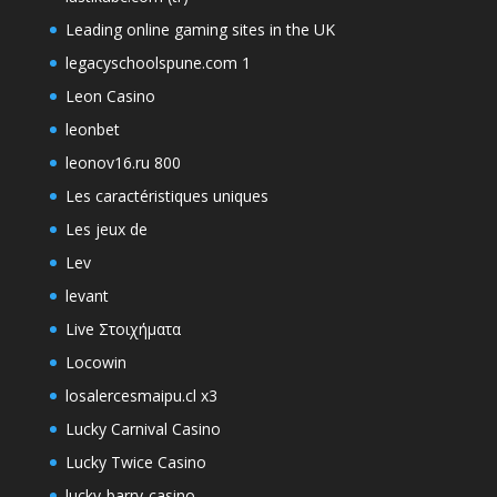
Leading online gaming sites in the UK
legacyschoolspune.com 1
Leon Casino
leonbet
leonov16.ru 800
Les caractéristiques uniques
Les jeux de
Lev
levant
Live Στοιχήματα
Locowin
losalercesmaipu.cl x3
Lucky Carnival Casino
Lucky Twice Casino
lucky-barry-casino