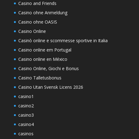
Casino and Friends
Casino ohne Anmeldung
Casino ohne OASIS
Casino Online
Casinò online e scommesse sportive in Italia
Casino online em Portugal
Casino online en México
Casino Online, Giochi e Bonus
Casino Talletusbonus
Casino Utan Svensk Licens 2026
casino1
casino2
casino3
casino4
casinos