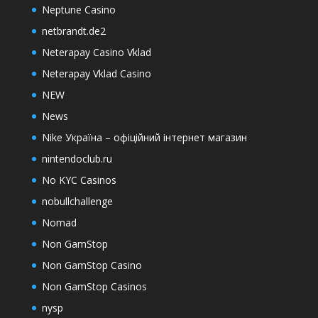
Neptune Casino
netbrandt.de2
Neterapay Casino Vklad
Neterapay Vklad Casino
NEW
News
Nike Україна – офіційний інтернет магазин
nintendoclub.ru
No KYC Casinos
nobullchallenge
Nomad
Non GamStop
Non GamStop Casino
Non GamStop Casinos
nysp