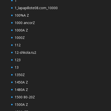
1
1_lapapillote08.com_10000
100%A Z
1000 ancorZ
1000A Z
1000Z
112
12-shkola.ru2
123
13
1350Z
1450A Z
1480A Z
1500 80-20Z
1500A Z