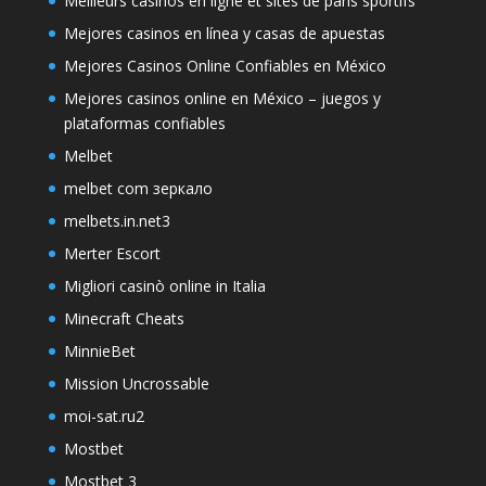
Meilleurs casinos en ligne et sites de paris sportifs
Mejores casinos en línea y casas de apuestas
Mejores Casinos Online Confiables en México
Mejores casinos online en México – juegos y
plataformas confiables
Melbet
melbet com зеркало
melbets.in.net3
Merter Escort
Migliori casinò online in Italia
Minecraft Cheats
MinnieBet
Mission Uncrossable
moi-sat.ru2
Mostbet
Mostbet 3