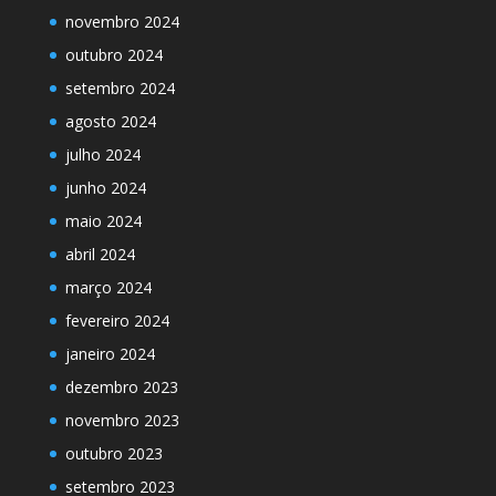
novembro 2024
outubro 2024
setembro 2024
agosto 2024
julho 2024
junho 2024
maio 2024
abril 2024
março 2024
fevereiro 2024
janeiro 2024
dezembro 2023
novembro 2023
outubro 2023
setembro 2023