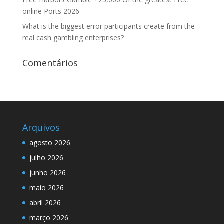
online Ports 2026
What is the biggest error participants create from the
real cash gambling enterprises?
Comentários
Arquivos
agosto 2026
julho 2026
junho 2026
maio 2026
abril 2026
março 2026