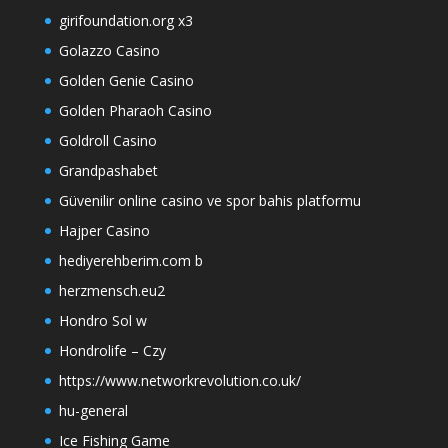
girifoundation.org x3
Golazzo Casino
Golden Genie Casino
Golden Pharaoh Casino
Goldroll Casino
Grandpashabet
Güvenilir online casino ve spor bahis platformu
Hajper Casino
hediyerehberim.com b
herzmensch.eu2
Hondro Sol w
Hondrolife – Czy
https://www.networkrevolution.co.uk/
hu-general
Ice Fishing Game