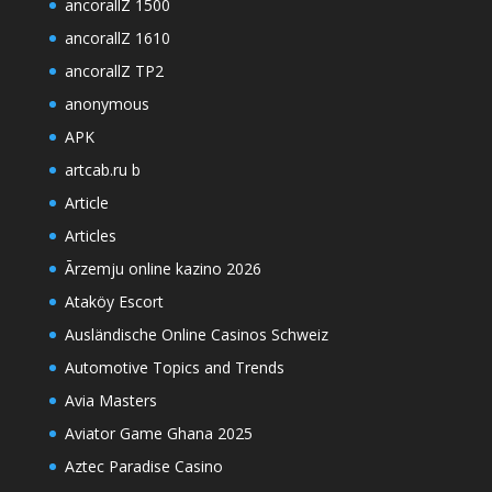
ancorallZ 1500
ancorallZ 1610
ancorallZ TP2
anonymous
APK
artcab.ru b
Article
Articles
Ārzemju online kazino 2026
Ataköy Escort
Ausländische Online Casinos Schweiz
Automotive Topics and Trends
Avia Masters
Aviator Game Ghana 2025
Aztec Paradise Casino