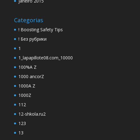
janeiro 2015
Categorias
! Boosting Safety Tips
! Без рубрики
1
1_lapapillote08.com_10000
100%A Z
1000 ancorZ
1000A Z
1000Z
112
12-shkola.ru2
123
13