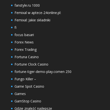
fanstyle.ru 1000
Femixal w aptece-24online.pl:
Femixal: Jakie składniki
fi
focus basari
Forex News
Forex Trading
Fortuna Casino
Fortune Clock Casino
fortune-tiger-demo-play.comen 250
Fungo Killer –
Game Spot Casino
Games
GamStop Casino
Gdzie znaleźć najlepsze