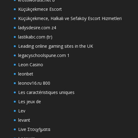
Küçükçekmece Escort
Küçükçekmece, Halkalı ve Sefaköy Escort Hizmetleri
ladysdesire.com z4
lastikabc.com (tr)
Leading online gaming sites in the UK
legacyschoolspune.com 1
Leon Casino
leonbet
leonov16.ru 800
Les caractéristiques uniques
Les jeux de
Lev
levant
Live Στοιχήματα