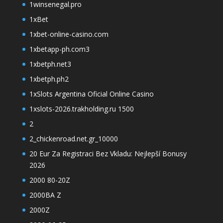
1winsenegal.pro
1xBet
1xbet-online-casino.com
1xbetapp-ph.com3
1xbetph.net3
1xbetph.ph2
1xSlots Argentina Oficial Online Casino
1xslots-2026.trakholding.ru 1500
2
2_chickenroad.net.gr_10000
20 Eur Za Registraci Bez Vkladu: Nejlepší Bonusy
2026
2000 80-20Z
2000BA Z
2000Z