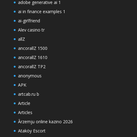
adobe generative ai 1
ai in finance examples 1
ai-girlfriend
Alev casino tr
allZ
ancorallZ 1500
ancorallZ 1610
ancorallZ TP2
anonymous
APK
artcab.ru b
Article
Articles
Ārzemju online kazino 2026
Ataköy Escort