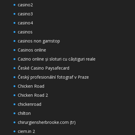
casino2
casino3
casino4
casinos
casinos non gamstop
Casinos online
Cazino online și sloturi cu câștiguri reale
České Casino Paysafecard
Český profesionální fotograf v Praze
Chicken Road
Chicken Road 2
chickenroad
chilton
chirurgiensherbrooke.com (tr)
ciem.in 2