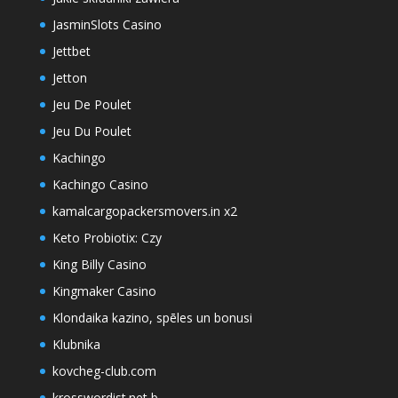
JasminSlots Casino
Jettbet
Jetton
Jeu De Poulet
Jeu Du Poulet
Kachingo
Kachingo Casino
kamalcargopackersmovers.in x2
Keto Probiotix: Czy
King Billy Casino
Kingmaker Casino
Klondaika kazino, spēles un bonusi
Klubnika
kovcheg-club.com
krosswordist.net b