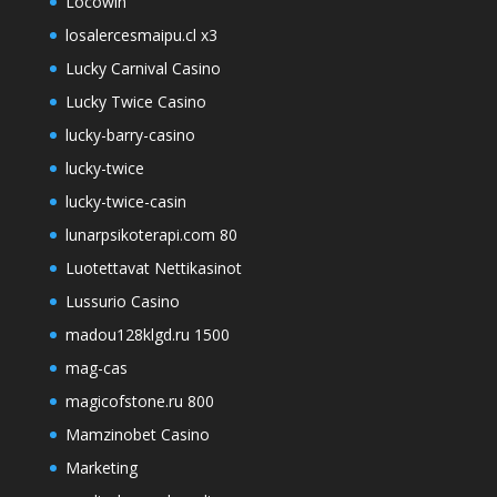
Locowin
losalercesmaipu.cl x3
Lucky Carnival Casino
Lucky Twice Casino
lucky-barry-casino
lucky-twice
lucky-twice-casin
lunarpsikoterapi.com 80
Luotettavat Nettikasinot
Lussurio Casino
madou128klgd.ru 1500
mag-cas
magicofstone.ru 800
Mamzinobet Casino
Marketing