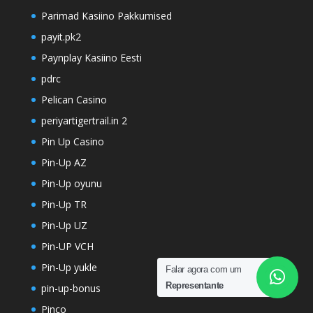
Parimad Kasiino Pakkumised
payit.pk2
Paynplay Kasiino Eesti
pdrc
Pelican Casino
periyartigertrail.in 2
Pin Up Casino
Pin-Up AZ
Pin-Up oyunu
Pin-Up TR
Pin-Up UZ
Pin-UP VCH
Pin-Up yukle
Falar agora com um
Representante
pin-up-bonus
Pinco