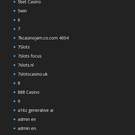
5bet Casino
5win
6
7
7kcasinojam.co.com 4004
7Slots
7slots focus
7slots.nl
7slotscasino.uk
8
888 Casino
9
a16z generative ai
admin en
admin en.