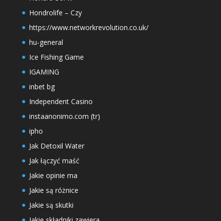
Hondrolife – Czy
https://www.networkrevolution.co.uk/
hu-general
Ice Fishing Game
IGAMING
inbet bg
Independent Casino
instaanonimo.com (tr)
ipho
Jak Detoxil Water
Jak łączyć maść
Jakie opinie ma
Jakie są różnice
Jakie są skutki
Jakie składniki zawiera