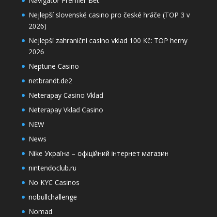
Navigator Premier Bet
Nejlepší slovenské casino pro české hráče (TOP 3 v
2026)
Nejlepší zahraniční casino vklad 100 Kč: TOP herny
2026
Neptune Casino
netbrandt.de2
Neterapay Casino Vklad
Neterapay Vklad Casino
NEW
News
Nike Україна – офіційний інтернет магазин
nintendoclub.ru
No KYC Casinos
nobullchallenge
Nomad