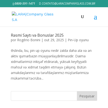
0800-591-1471
CONTATO@LARACOMPANYGLASS.COM.BR
Rəsmi Saytı və Bonuslar 2025
por
Rogério Bonini
|
out 29, 2025
|
Pin-Up oyunu
Əslində, bu, pin up oyunu nedir zalda daha əla və ən
aktiv qumarbazın müəyyənləşdirilməsidir. Daima
xidmətlərimizi inkişaf etdirərək, yüksək keyfiyyətli
məhsul və xidmət təqdim etməyə çalışırıq. Bütün
əməkdaşlarımız və tərəfdaşlarımız müştərilərimizə
mükəmməl təcrübə...