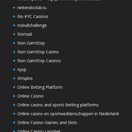
nintendoclub.ru
No KYC Casinos
nobullchallenge
Nomad
Non GamStop
Non GamStop Casino
Non GamStop Casinos
nysp
NYspins
Online Betting Platform
Online Casino
Online casino and sports betting platforms
Online casino en sportweddenschappen in Nederland
Online Casino Games and Slots
Online Casino Leonbet