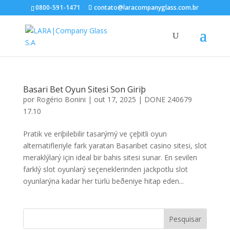
0800-591-1471
contato@laracompanyglass.com.br
Basari Bet Oyun Sitesi Son Giriþ
por
Rogério Bonini
|
out 17, 2025
|
DONE 240679
17.10
Pratik ve eriþilebilir tasarýmý ve çeþitli oyun
alternatifleriyle fark yaratan Basaribet casino sitesi, slot
meraklýlarý için ideal bir bahis sitesi sunar. En sevilen
farklý slot oyunlarý seçeneklerinden jackpotlu slot
oyunlarýna kadar her türlü beðeniye hitap eden...