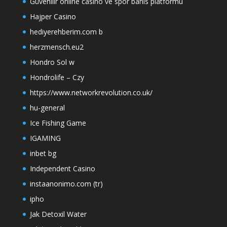
Güvenilir online casino ve spor bahis platformu
Hajper Casino
hediyerehberim.com b
herzmensch.eu2
Hondro Sol w
Hondrolife – Czy
https://www.networkrevolution.co.uk/
hu-general
Ice Fishing Game
IGAMING
inbet bg
Independent Casino
instaanonimo.com (tr)
ipho
Jak Detoxil Water