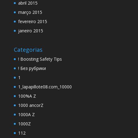
abril 2015
março 2015
fevereiro 2015
janeiro 2015
Categorias
! Boosting Safety Tips
! Без рубрики
1
1_lapapillote08.com_10000
100%A Z
1000 ancorZ
1000A Z
1000Z
112