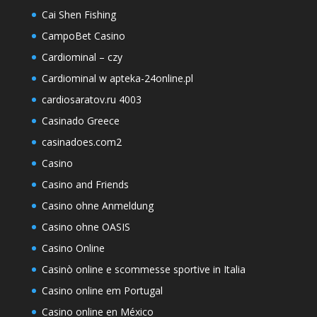
Cai Shen Fishing
CampoBet Casino
Cardiominal – czy
Cardiominal w apteka-24online.pl
cardiosaratov.ru 4003
Casinado Greece
casinadoes.com2
Casino
Casino and Friends
Casino ohne Anmeldung
Casino ohne OASIS
Casino Online
Casinò online e scommesse sportive in Italia
Casino online em Portugal
Casino online en México