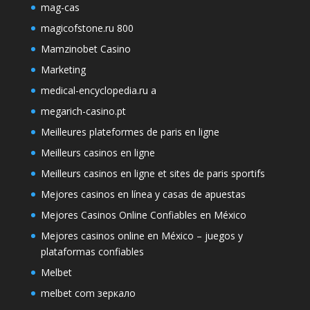
mag-cas
magicofstone.ru 800
Mamzinobet Casino
Marketing
medical-encyclopedia.ru a
megarich-casino.pt
Meilleures plateformes de paris en ligne
Meilleurs casinos en ligne
Meilleurs casinos en ligne et sites de paris sportifs
Mejores casinos en línea y casas de apuestas
Mejores Casinos Online Confiables en México
Mejores casinos online en México – juegos y
plataformas confiables
Melbet
melbet com зеркало