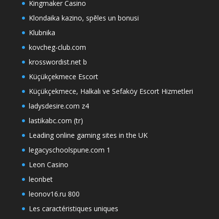
Kingmaker Casino
Klondaika kazino, spēles un bonusi
Klubnika
kovcheg-club.com
krosswordist.net b
Küçükçekmece Escort
Küçükçekmece, Halkalı ve Sefaköy Escort Hizmetleri
ladysdesire.com z4
lastikabc.com (tr)
Leading online gaming sites in the UK
legacyschoolspune.com 1
Leon Casino
leonbet
leonov16.ru 800
Les caractéristiques uniques