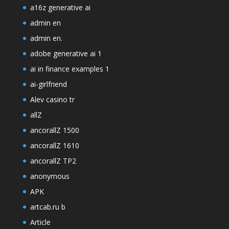
a16z generative ai
admin en
admin en.
adobe generative ai 1
ai in finance examples 1
ai-girlfriend
Alev casino tr
allZ
ancorallZ 1500
ancorallZ 1610
ancorallZ TP2
anonymous
APK
artcab.ru b
Article