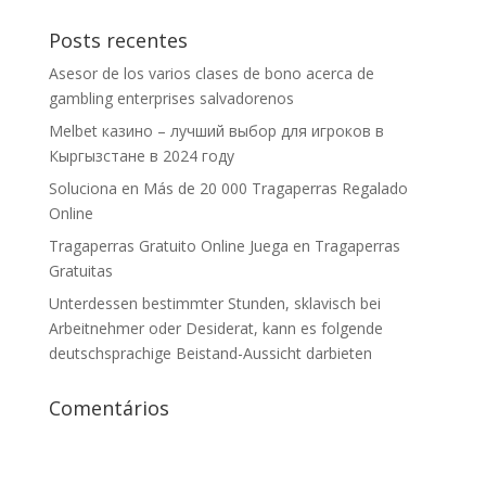
Posts recentes
Asesor de los varios clases de bono acerca de
gambling enterprises salvadorenos
Melbet казино – лучший выбор для игроков в
Кыргызстане в 2024 году
Soluciona en Más de 20 000 Tragaperras Regalado
Online
Tragaperras Gratuito Online Juega en Tragaperras
Gratuitas
Unterdessen bestimmter Stunden, sklavisch bei
Arbeitnehmer oder Desiderat, kann es folgende
deutschsprachige Beistand-Aussicht darbieten
Comentários