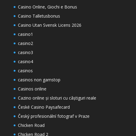
Casino Online, Giochi e Bonus
Casino Talletusbonus
Casino Utan Svensk Licens 2026
casino1
casino2
casino3
casino4
casinos
casinos non gamstop
Casinos online
Cazino online și sloturi cu câștiguri reale
České Casino Paysafecard
Český profesionální fotograf v Praze
Chicken Road
Chicken Road 2