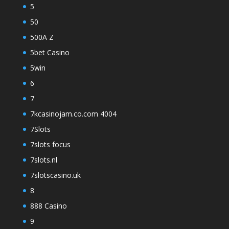
5
50
500A Z
5bet Casino
5win
6
7
7kcasinojam.co.com 4004
7Slots
7slots focus
7slots.nl
7slotscasino.uk
8
888 Casino
9