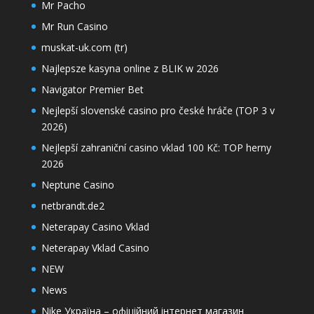
Mr Pacho
Mr Run Casino
muskat-uk.com (tr)
Najlepsze kasyna online z BLIK w 2026
Navigator Premier Bet
Nejlepší slovenské casino pro české hráče (TOP 3 v
2026)
Nejlepší zahraniční casino vklad 100 Kč: TOP herny
2026
Neptune Casino
netbrandt.de2
Neterapay Casino Vklad
Neterapay Vklad Casino
NEW
News
Nike Україна – офіційний інтернет магазин