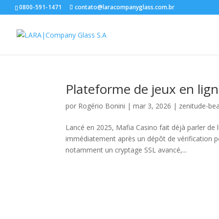
0800-591-1471
contato@laracompanyglass.com.br
Plateforme de jeux en lign
por
Rogério Bonini
|
mar 3, 2026
|
zenitude-bea
Lancé en 2025, Mafia Casino fait déjà parler de 
immédiatement après un dépôt de vérification po
notamment un cryptage SSL avancé,...