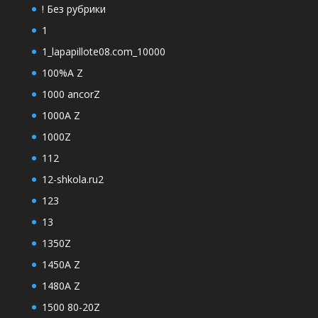
! Без рубрики
1
1_lapapillote08.com_10000
100%A Z
1000 ancorZ
1000A Z
1000Z
112
12-shkola.ru2
123
13
1350Z
1450A Z
1480A Z
1500 80-20Z