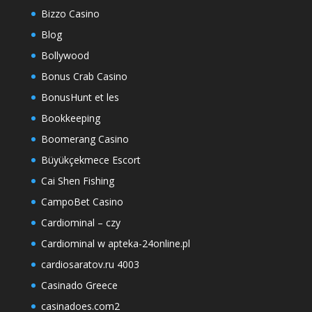
Bizzo Casino
Blog
Bollywood
Bonus Crab Casino
BonusHunt et les
Bookkeeping
Boomerang Casino
Büyükçekmece Escort
Cai Shen Fishing
CampoBet Casino
Cardiominal – czy
Cardiominal w apteka-24online.pl
cardiosaratov.ru 4003
Casinado Greece
casinadoes.com2