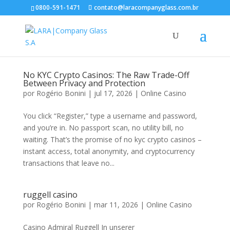
0800-591-1471
contato@laracompanyglass.com.br
No KYC Crypto Casinos: The Raw Trade-Off
Between Privacy and Protection
por
Rogério Bonini
|
jul 17, 2026
|
Online Casino
You click “Register,” type a username and password,
and you’re in. No passport scan, no utility bill, no
waiting. That’s the promise of no kyc crypto casinos –
instant access, total anonymity, and cryptocurrency
transactions that leave no...
ruggell casino
por
Rogério Bonini
|
mar 11, 2026
|
Online Casino
Casino Admiral Ruggell In unserer