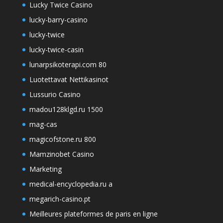
Lucky Twice Casino
lucky-barry-casino
lucky-twice
lucky-twice-casin
lunarpsikoterapi.com 80
Luotettavat Nettikasinot
Lussurio Casino
madou128klgd.ru 1500
mag-cas
magicofstone.ru 800
Mamzinobet Casino
Marketing
medical-encyclopedia.ru a
megarich-casino.pt
Meilleures plateformes de paris en ligne