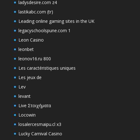
ladysdesire.com z4
lastikabc.com (tr)
Leading online gaming sites in the UK
legacyschoolspune.com 1
Leon Casino
leonbet
leonov16.ru 800
Les caractéristiques uniques
Les jeux de
Lev
levant
Live Στοιχήματα
Locowin
losalercesmaipu.cl x3
Lucky Carnival Casino