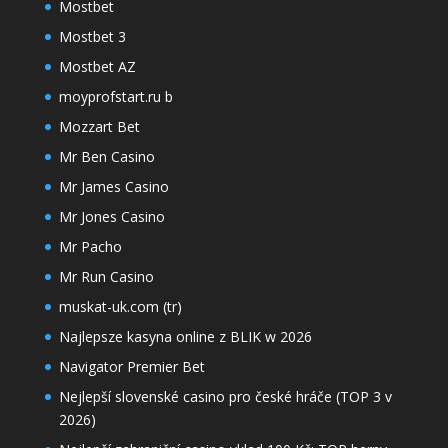
Mostbet
Mostbet 3
Mostbet AZ
moyprofstart.ru b
Mozzart Bet
Mr Ben Casino
Mr James Casino
Mr Jones Casino
Mr Pacho
Mr Run Casino
muskat-uk.com (tr)
Najlepsze kasyna online z BLIK w 2026
Navigator Premier Bet
Nejlepší slovenské casino pro české hráče (TOP 3 v
2026)