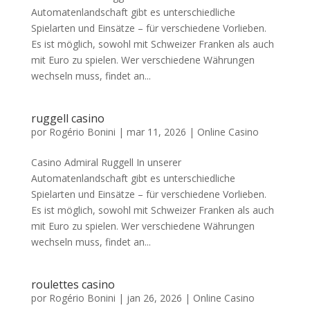
Automatenlandschaft gibt es unterschiedliche
Spielarten und Einsätze – für verschiedene Vorlieben.
Es ist möglich, sowohl mit Schweizer Franken als auch
mit Euro zu spielen. Wer verschiedene Währungen
wechseln muss, findet an...
ruggell casino
por
Rogério Bonini
|
mar 11, 2026
|
Online Casino
Casino Admiral Ruggell In unserer
Automatenlandschaft gibt es unterschiedliche
Spielarten und Einsätze – für verschiedene Vorlieben.
Es ist möglich, sowohl mit Schweizer Franken als auch
mit Euro zu spielen. Wer verschiedene Währungen
wechseln muss, findet an...
roulettes casino
por
Rogério Bonini
|
jan 26, 2026
|
Online Casino