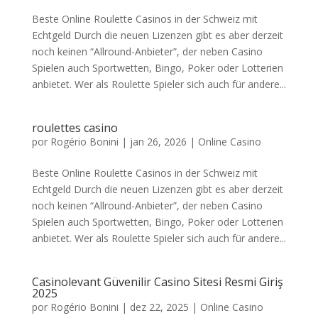
Beste Online Roulette Casinos in der Schweiz mit
Echtgeld Durch die neuen Lizenzen gibt es aber derzeit
noch keinen “Allround-Anbieter”, der neben Casino
Spielen auch Sportwetten, Bingo, Poker oder Lotterien
anbietet. Wer als Roulette Spieler sich auch für andere...
roulettes casino
por
Rogério Bonini
|
jan 26, 2026
|
Online Casino
Beste Online Roulette Casinos in der Schweiz mit
Echtgeld Durch die neuen Lizenzen gibt es aber derzeit
noch keinen “Allround-Anbieter”, der neben Casino
Spielen auch Sportwetten, Bingo, Poker oder Lotterien
anbietet. Wer als Roulette Spieler sich auch für andere...
Casinolevant Güvenilir Casino Sitesi Resmi Giriş
2025
por
Rogério Bonini
|
dez 22, 2025
|
Online Casino