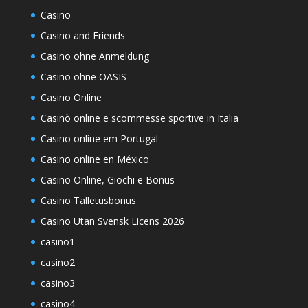
Casino
Casino and Friends
Casino ohne Anmeldung
Casino ohne OASIS
Casino Online
Casinò online e scommesse sportive in Italia
Casino online em Portugal
Casino online en México
Casino Online, Giochi e Bonus
Casino Talletusbonus
Casino Utan Svensk Licens 2026
casino1
casino2
casino3
casino4