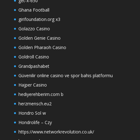
get-x-650
Ghana Football
girifoundation.org x3
Golazzo Casino
Golden Genie Casino
Golden Pharaoh Casino
Goldroll Casino
Grandpashabet
Güvenilir online casino ve spor bahis platformu
Hajper Casino
hediyerehberim.com b
herzmensch.eu2
Hondro Sol w
Hondrolife – Czy
https://www.networkrevolution.co.uk/