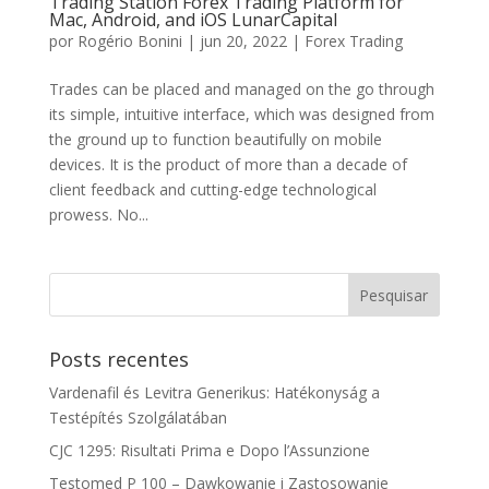
Trading Station Forex Trading Platform for
Mac, Android, and iOS LunarCapital
por
Rogério Bonini
|
jun 20, 2022
|
Forex Trading
Trades can be placed and managed on the go through
its simple, intuitive interface, which was designed from
the ground up to function beautifully on mobile
devices. It is the product of more than a decade of
client feedback and cutting-edge technological
prowess. No...
Posts recentes
Vardenafil és Levitra Generikus: Hatékonyság a
Testépítés Szolgálatában
CJC 1295: Risultati Prima e Dopo l’Assunzione
Testomed P 100 – Dawkowanie i Zastosowanie