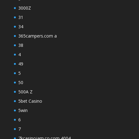
3000Z
31
34
365campers.com a
38
4
49
5
50
500A Z
5bet Casino
5win
6
7
7kcasinojam.co.com 4004