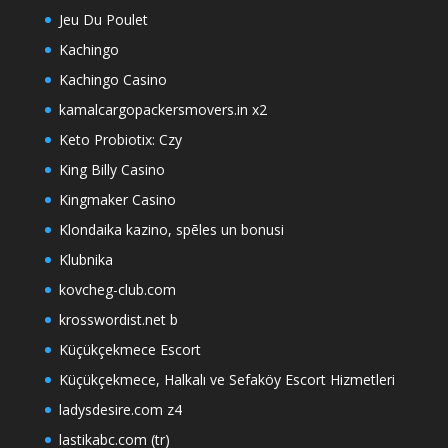
Jeu Du Poulet
Kachingo
Kachingo Casino
kamalcargopackersmovers.in x2
Keto Probiotix: Czy
King Billy Casino
Kingmaker Casino
Klondaika kazino, spēles un bonusi
Klubnika
kovcheg-club.com
krosswordist.net b
Küçükçekmece Escort
Küçükçekmece, Halkalı ve Sefaköy Escort Hizmetleri
ladysdesire.com z4
lastikabc.com (tr)