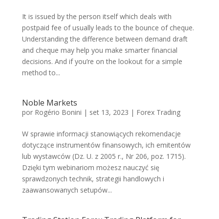
It is issued by the person itself which deals with
postpaid fee of usually leads to the bounce of cheque.
Understanding the difference between demand draft
and cheque may help you make smarter financial
decisions. And if you’re on the lookout for a simple
method to...
Noble Markets
por
Rogério Bonini
|
set 13, 2023
|
Forex Trading
W sprawie informacji stanowiących rekomendacje
dotyczące instrumentów finansowych, ich emitentów
lub wystawców (Dz. U. z 2005 r., Nr 206, poz. 1715).
Dzięki tym webinariom możesz nauczyć się
sprawdzonych technik, strategii handlowych i
zaawansowanych setupów...