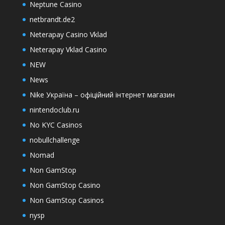
Neptune Casino
netbrandt.de2
Neterapay Casino Vklad
Neterapay Vklad Casino
NEW
News
Nike Україна – офіційний інтернет магазин
nintendoclub.ru
No KYC Casinos
nobullchallenge
Nomad
Non GamStop
Non GamStop Casino
Non GamStop Casinos
nysp