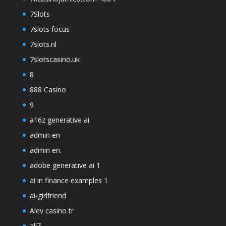
7Slots
7slots focus
7slots.nl
7slotscasino.uk
8
888 Casino
9
a16z generative ai
admin en
admin en.
adobe generative ai 1
ai in finance examples 1
ai-girlfriend
Alev casino tr
allZ