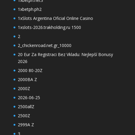
1xbetph.net3
1xbetph.ph2
1xSlots Argentina Oficial Online Casino
1xslots-2026.trakholding.ru 1500
2
2_chickenroad.net.gr_10000
20 Eur Za Registraci Bez Vkladu: Nejlepší Bonusy
2026
2000 80-20Z
2000BA Z
2000Z
2026-06-25
2500allZ
2500Z
2999A Z
3