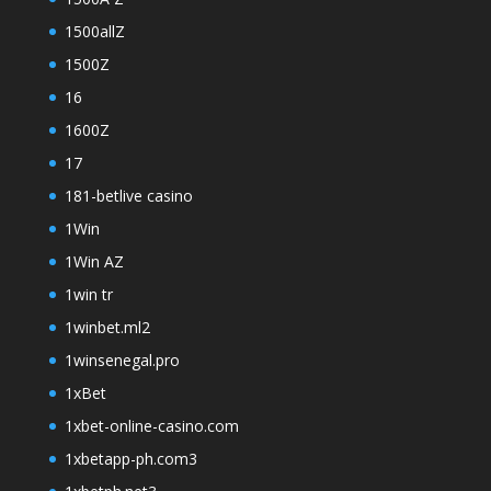
1500allZ
1500Z
16
1600Z
17
181-betlive casino
1Win
1Win AZ
1win tr
1winbet.ml2
1winsenegal.pro
1xBet
1xbet-online-casino.com
1xbetapp-ph.com3