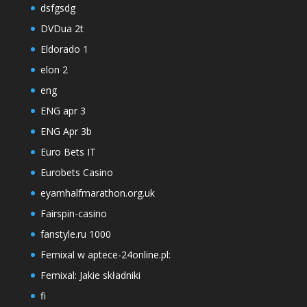
dsfgsdg
DVDua 2t
Eldorado 1
elon 2
eng
ENG apr 3
ENG Apr 3b
Euro Bets IT
Eurobets Casino
eyamhalfmarathon.org.uk
Fairspin-casino
fanstyle.ru 1000
Femixal w aptece-24online.pl:
Femixal: Jakie składniki
fi