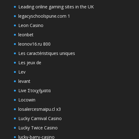
Leading online gaming sites in the UK
legacyschoolspune.com 1
Leon Casino
leonbet
leonov16.ru 800
Les caractéristiques uniques
Les jeux de
Lev
levant
Live Στοιχήματα
Locowin
losalercesmaipu.cl x3
Lucky Carnival Casino
Lucky Twice Casino
lucky-barry-casino