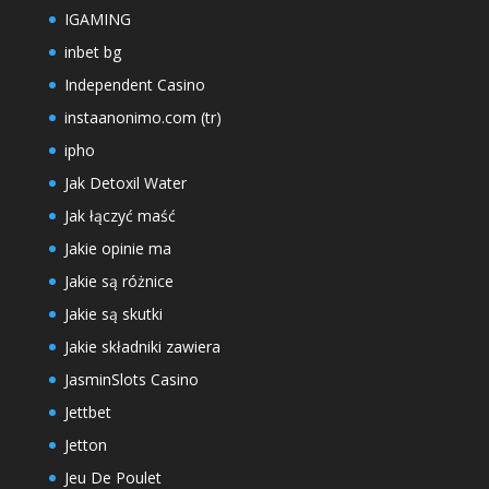
IGAMING
inbet bg
Independent Casino
instaanonimo.com (tr)
ipho
Jak Detoxil Water
Jak łączyć maść
Jakie opinie ma
Jakie są różnice
Jakie są skutki
Jakie składniki zawiera
JasminSlots Casino
Jettbet
Jetton
Jeu De Poulet