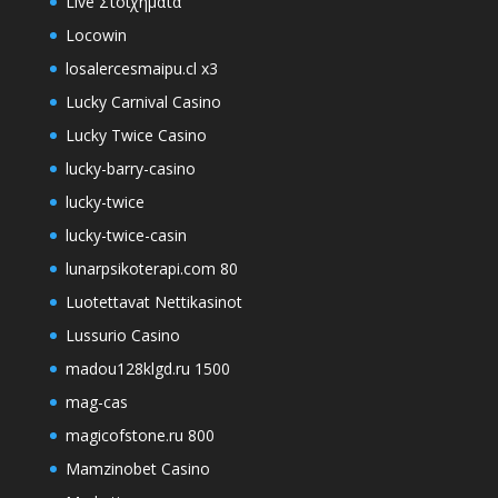
Live Στοιχήματα
Locowin
losalercesmaipu.cl x3
Lucky Carnival Casino
Lucky Twice Casino
lucky-barry-casino
lucky-twice
lucky-twice-casin
lunarpsikoterapi.com 80
Luotettavat Nettikasinot
Lussurio Casino
madou128klgd.ru 1500
mag-cas
magicofstone.ru 800
Mamzinobet Casino