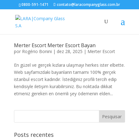
0800-591-1471
contato@laracompanyglass.com.br
Merter Escort Merter Escort Bayan
por
Rogério Bonini
|
dez 28, 2025
|
Merter Escort
En güzel ve gerçek kızlara ulaşmayı herkes ister elbette.
Web sayfamızdaki bayanların tamamı 100% gerçek
istanbul escort kadındır. İstediğiniz profili tercih edip
kendisiyle iletişim kurabilirsiniz. Bu noktada dikkat
etmeniz gereken en önemli şey ödemenin elden...
Posts recentes