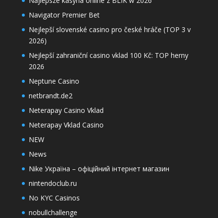
Najlepsze kasyna online z BLIK w 2026
Navigator Premier Bet
Nejlepší slovenské casino pro české hráče (TOP 3 v
2026)
Nejlepší zahraniční casino vklad 100 Kč: TOP herny
2026
Neptune Casino
netbrandt.de2
Neterapay Casino Vklad
Neterapay Vklad Casino
NEW
News
Nike Україна – офіційний інтернет магазин
nintendoclub.ru
No KYC Casinos
nobullchallenge