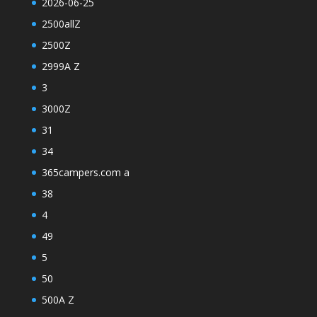
2026-06-25
2500allZ
2500Z
2999A Z
3
3000Z
31
34
365campers.com a
38
4
49
5
50
500A Z