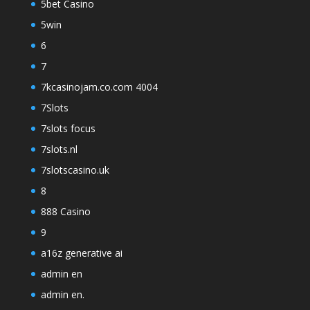
5bet Casino
5win
6
7
7kcasinojam.co.com 4004
7Slots
7slots focus
7slots.nl
7slotscasino.uk
8
888 Casino
9
a16z generative ai
admin en
admin en.