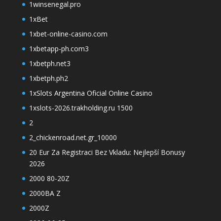
1winsenegal.pro
1xBet
1xbet-online-casino.com
1xbetapp-ph.com3
1xbetph.net3
1xbetph.ph2
1xSlots Argentina Oficial Online Casino
1xslots-2026.trakholding.ru 1500
2
2_chickenroad.net.gr_10000
20 Eur Za Registraci Bez Vkladu: Nejlepší Bonusy
2026
2000 80-20Z
2000BA Z
2000Z