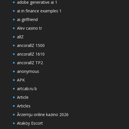
adobe generative ai 1
ai in finance examples 1
ai-girlfriend
Alev casino tr
allZ
ancorallZ 1500
ancorallZ 1610
ancorallZ TP2
anonymous
APK
artcab.ru b
Article
Articles
Ārzemju online kazino 2026
Ataköy Escort