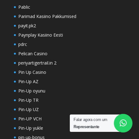
Pablic
Parimad Kasiino Pakkumised
payit.pk2
Paynplay Kasiino Eesti
pdrc
Pelican Casino
periyartigertrail.in 2
Pin Up Casino
Pin-Up AZ
Pin-Up oyunu
Pin-Up TR
Pin-Up UZ
Pin-UP VCH
Falar agora com um
Representante
Pin-Up yukle
pin-up-bonus