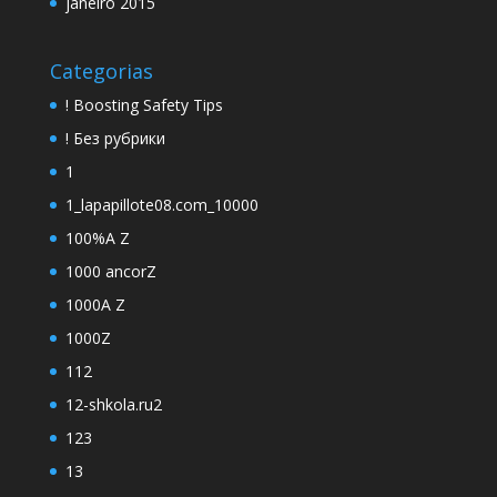
janeiro 2015
Categorias
! Boosting Safety Tips
! Без рубрики
1
1_lapapillote08.com_10000
100%A Z
1000 ancorZ
1000A Z
1000Z
112
12-shkola.ru2
123
13