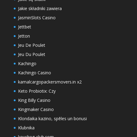
Jakie składniki zawiera
JasminSlots Casino
Jettbet
Jetton
Jeu De Poulet
Jeu Du Poulet
Kachingo
Kachingo Casino
kamalcargopackersmovers.in x2
Keto Probiotix: Czy
King Billy Casino
Kingmaker Casino
Klondaika kazino, spēles un bonusi
Klubnika
kovcheg-club.com