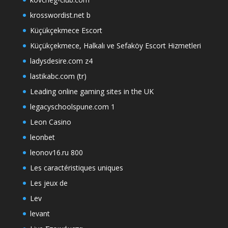
krosswordist.net b
Küçükçekmece Escort
Küçükçekmece, Halkalı ve Sefaköy Escort Hizmetleri
ladysdesire.com z4
lastikabc.com (tr)
Leading online gaming sites in the UK
legacyschoolspune.com 1
Leon Casino
leonbet
leonov16.ru 800
Les caractéristiques uniques
Les jeux de
Lev
levant