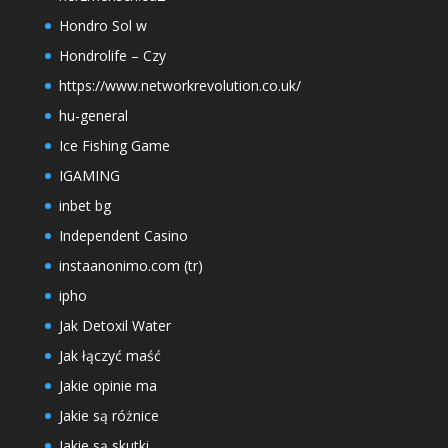
Hondro Sol w
Hondrolife – Czy
https://www.networkrevolution.co.uk/
hu-general
Ice Fishing Game
IGAMING
inbet bg
Independent Casino
instaanonimo.com (tr)
ipho
Jak Detoxil Water
Jak łączyć maść
Jakie opinie ma
Jakie są różnice
Jakie są skutki