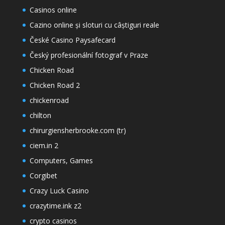
Casinos online
Cazino online și sloturi cu câștiguri reale
České Casino Paysafecard
Český profesionální fotograf v Praze
Chicken Road
Chicken Road 2
chickenroad
chilton
chirurgiensherbrooke.com (tr)
ciem.in 2
Computers, Games
Corgibet
Crazy Luck Casino
crazytime.ink z2
crypto casinos