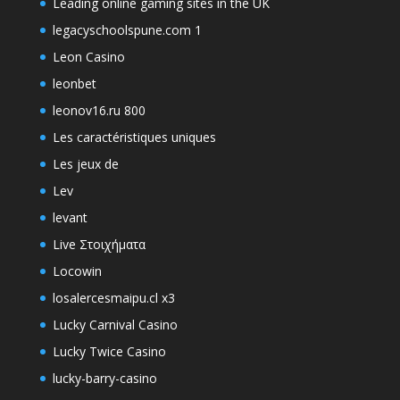
Leading online gaming sites in the UK
legacyschoolspune.com 1
Leon Casino
leonbet
leonov16.ru 800
Les caractéristiques uniques
Les jeux de
Lev
levant
Live Στοιχήματα
Locowin
losalercesmaipu.cl x3
Lucky Carnival Casino
Lucky Twice Casino
lucky-barry-casino