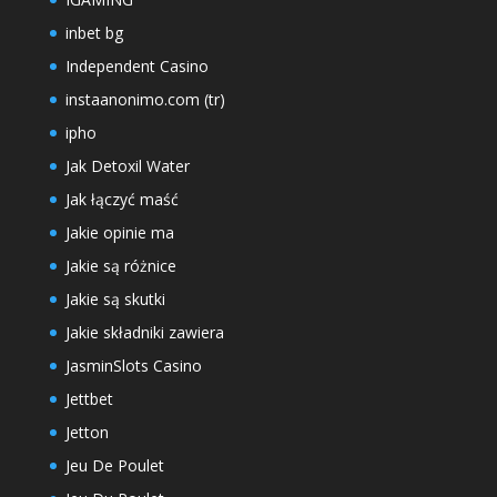
inbet bg
Independent Casino
instaanonimo.com (tr)
ipho
Jak Detoxil Water
Jak łączyć maść
Jakie opinie ma
Jakie są różnice
Jakie są skutki
Jakie składniki zawiera
JasminSlots Casino
Jettbet
Jetton
Jeu De Poulet