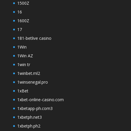
1500Z
16
1600Z
17
181-betlive casino
1Win
1Win AZ
1win tr
1winbet.ml2
1winsenegal.pro
1xBet
1xbet-online-casino.com
1xbetapp-ph.com3
1xbetph.net3
1xbetph.ph2