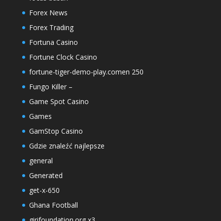
Forex News
Forex Trading
Fortuna Casino
Fortune Clock Casino
fortune-tiger-demo-play.comen 250
Fungo Killer –
Game Spot Casino
Games
GamStop Casino
Gdzie znaleźć najlepsze
general
Generated
get-x-650
Ghana Football
girifoundation.org x3