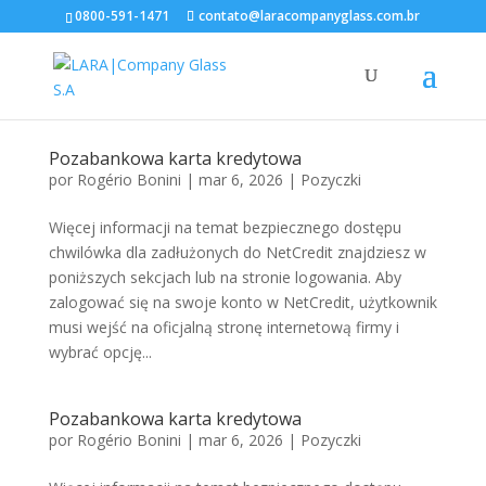
0800-591-1471
contato@laracompanyglass.com.br
Pozabankowa karta kredytowa
por
Rogério Bonini
|
mar 6, 2026
|
Pozyczki
Więcej informacji na temat bezpiecznego dostępu
chwilówka dla zadłużonych do NetCredit znajdziesz w
poniższych sekcjach lub na stronie logowania. Aby
zalogować się na swoje konto w NetCredit, użytkownik
musi wejść na oficjalną stronę internetową firmy i
wybrać opcję...
Pozabankowa karta kredytowa
por
Rogério Bonini
|
mar 6, 2026
|
Pozyczki