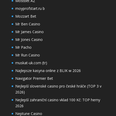
Mostbet AZ
moyprofstart.ru b
Mozzart Bet
Mr Ben Casino
Mr James Casino
Mr Jones Casino
Mr Pacho
Mr Run Casino
muskat-uk.com (tr)
Najlepsze kasyna online z BLIK w 2026
Navigator Premier Bet
Nejlepší slovenské casino pro české hráče (TOP 3 v
2026)
Nejlepší zahraniční casino vklad 100 Kč: TOP herny
2026
Neptune Casino