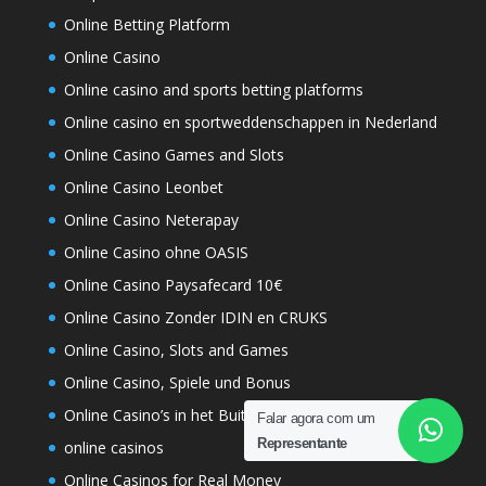
Online Betting Platform
Online Casino
Online casino and sports betting platforms
Online casino en sportweddenschappen in Nederland
Online Casino Games and Slots
Online Casino Leonbet
Online Casino Neterapay
Online Casino ohne OASIS
Online Casino Paysafecard 10€
Online Casino Zonder IDIN en CRUKS
Online Casino, Slots and Games
Online Casino, Spiele und Bonus
Online Casino’s in het Buitenland
Falar agora com um
Representante
online casinos
Online Casinos for Real Money