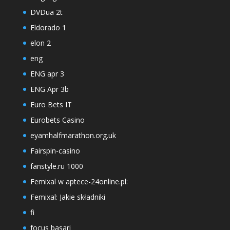
DVDua 2t
Eldorado 1
elon 2
eng
ENG apr 3
ENG Apr 3b
Euro Bets IT
Eurobets Casino
eyamhalfmarathon.org.uk
Fairspin-casino
fanstyle.ru 1000
Femixal w aptece-24online.pl:
Femixal: Jakie składniki
fi
focus basari