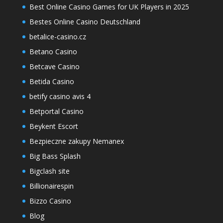
Best Online Casino Games for UK Players in 2025
Bestes Online Casino Deutschland
betalice-casino.cz
Betano Casino
Betcave Casino
Betida Casino
betify casino avis 4
Betportal Casino
Beykent Escort
Bezpieczne zakupy Nemanex
Big Bass Splash
Bigclash site
Billionairespin
Bizzo Casino
Blog