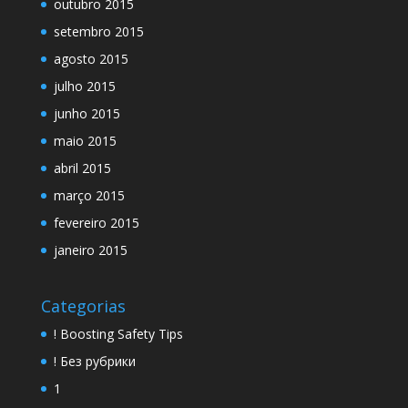
outubro 2015
setembro 2015
agosto 2015
julho 2015
junho 2015
maio 2015
abril 2015
março 2015
fevereiro 2015
janeiro 2015
Categorias
! Boosting Safety Tips
! Без рубрики
1