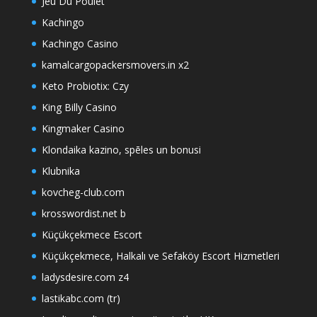
Jeu Du Poulet
Kachingo
Kachingo Casino
kamalcargopackersmovers.in x2
Keto Probiotix: Czy
King Billy Casino
Kingmaker Casino
Klondaika kazino, spēles un bonusi
Klubnika
kovcheg-club.com
krosswordist.net b
Küçükçekmece Escort
Küçükçekmece, Halkalı ve Sefaköy Escort Hizmetleri
ladysdesire.com z4
lastikabc.com (tr)