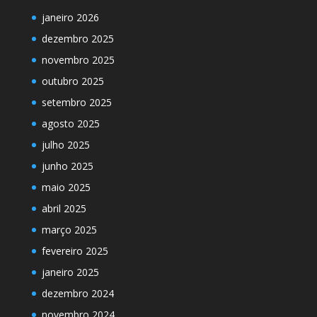
janeiro 2026
dezembro 2025
novembro 2025
outubro 2025
setembro 2025
agosto 2025
julho 2025
junho 2025
maio 2025
abril 2025
março 2025
fevereiro 2025
janeiro 2025
dezembro 2024
novembro 2024