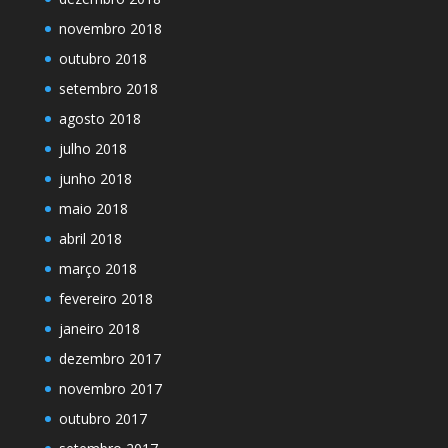
novembro 2018
outubro 2018
setembro 2018
agosto 2018
julho 2018
junho 2018
maio 2018
abril 2018
março 2018
fevereiro 2018
janeiro 2018
dezembro 2017
novembro 2017
outubro 2017