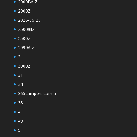
2000BA Z
2000Z
2026-06-25
2500allZ
2500Z
2999A Z
3
3000Z
31
34
365campers.com a
38
4
49
5