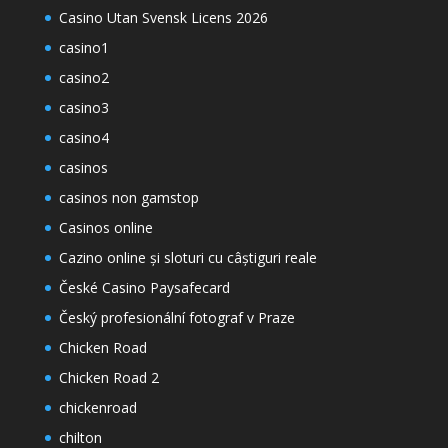
Casino Utan Svensk Licens 2026
casino1
casino2
casino3
casino4
casinos
casinos non gamstop
Casinos online
Cazino online și sloturi cu câștiguri reale
České Casino Paysafecard
Český profesionální fotograf v Praze
Chicken Road
Chicken Road 2
chickenroad
chilton