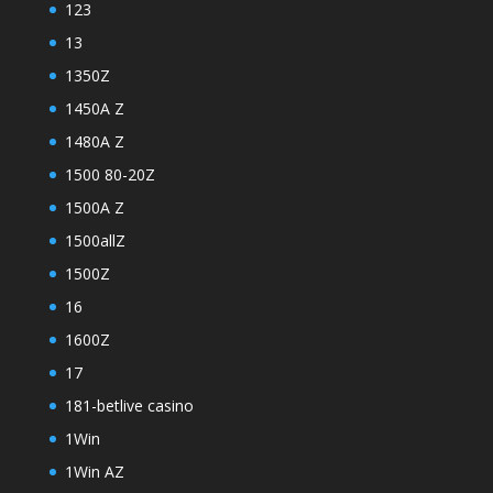
123
13
1350Z
1450A Z
1480A Z
1500 80-20Z
1500A Z
1500allZ
1500Z
16
1600Z
17
181-betlive casino
1Win
1Win AZ