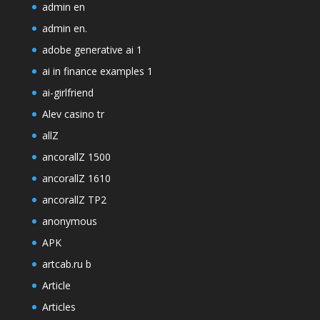
admin en
admin en.
adobe generative ai 1
ai in finance examples 1
ai-girlfriend
Alev casino tr
allZ
ancorallZ 1500
ancorallZ 1610
ancorallZ TP2
anonymous
APK
artcab.ru b
Article
Articles