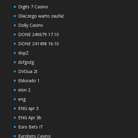
Digits 7 Casino
Dlaczego warto zaufać
Dolly Casino
DONE 240679 17.10
DONE 241498 16.10
dopZ
dsfgsdg
DVDua 2t
Eldorado 1
elon 2
eng
ENG apr 3
ENG Apr 3b
Euro Bets IT
Eurobets Casino