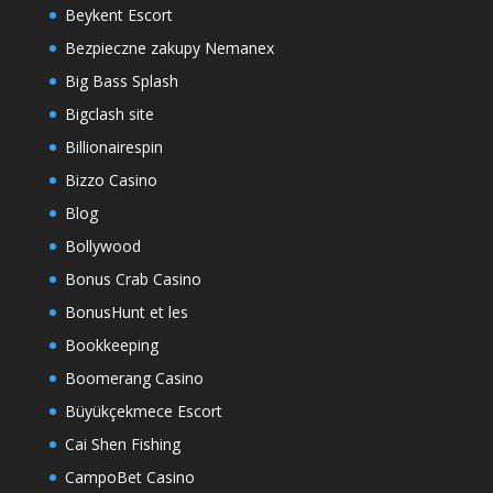
Beykent Escort
Bezpieczne zakupy Nemanex
Big Bass Splash
Bigclash site
Billionairespin
Bizzo Casino
Blog
Bollywood
Bonus Crab Casino
BonusHunt et les
Bookkeeping
Boomerang Casino
Büyükçekmece Escort
Cai Shen Fishing
CampoBet Casino