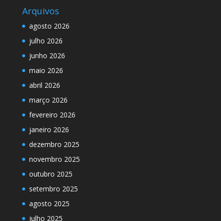
Arquivos
agosto 2026
julho 2026
junho 2026
maio 2026
abril 2026
março 2026
fevereiro 2026
janeiro 2026
dezembro 2025
novembro 2025
outubro 2025
setembro 2025
agosto 2025
julho 2025