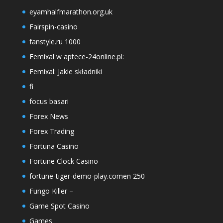
eyamhalfmarathon.org.uk
Fairspin-casino
fanstyle.ru 1000
Femixal w aptece-24online.pl:
Femixal: Jakie składniki
fi
focus basari
Forex News
Forex Trading
Fortuna Casino
Fortune Clock Casino
fortune-tiger-demo-play.comen 250
Fungo Killer –
Game Spot Casino
Games