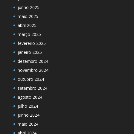
junho 2025
maio 2025
abril 2025
março 2025
fevereiro 2025
janeiro 2025
dezembro 2024
novembro 2024
outubro 2024
setembro 2024
agosto 2024
julho 2024
junho 2024
maio 2024
abril 2024