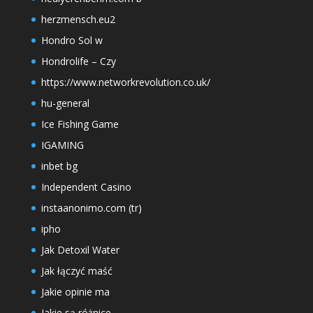
herzmensch.eu2
Hondro Sol w
Hondrolife – Czy
https://www.networkrevolution.co.uk/
hu-general
Ice Fishing Game
IGAMING
inbet bg
Independent Casino
instaanonimo.com (tr)
ipho
Jak Detoxil Water
Jak łączyć maść
Jakie opinie ma
Jakie są różnice