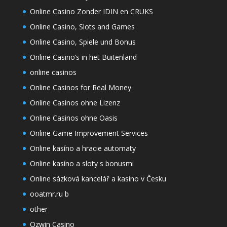
Online Casino Zonder IDIN en CRUKS
Online Casino, Slots and Games
Online Casino, Spiele und Bonus
Online Casino’s in het Buitenland
online casinos
Online Casinos for Real Money
Online Casinos ohne Lizenz
Online Casinos ohne Oasis
Online Game Improvement Services
Online kasíno a hracie automaty
Online kasíno a sloty s bonusmi
Online sázková kancelář a kasino v Česku
ooatmr.ru b
other
Ozwin Casino