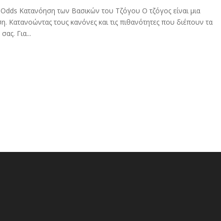
r Odds Κατανόηση των Βασικών του Τζόγου Ο τζόγος είναι μια
η. Κατανοώντας τους κανόνες και τις πιθανότητες που διέπουν τα
ας. Για...