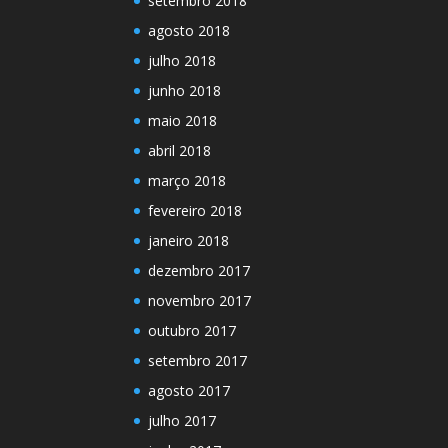
setembro 2018
agosto 2018
julho 2018
junho 2018
maio 2018
abril 2018
março 2018
fevereiro 2018
janeiro 2018
dezembro 2017
novembro 2017
outubro 2017
setembro 2017
agosto 2017
julho 2017