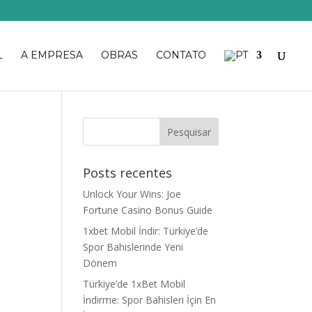
L
A EMPRESA
OBRAS
CONTATO
Posts recentes
Unlock Your Wins: Joe
Fortune Casino Bonus Guide
1xbet Mobil İndir: Türkiye’de
Spor Bahislerinde Yeni
Dönem
Türkiye’de 1xBet Mobil
İndirme: Spor Bahisleri İçin En