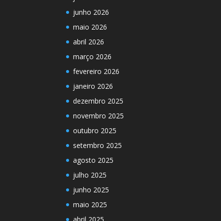
junho 2026
maio 2026
abril 2026
março 2026
fevereiro 2026
janeiro 2026
dezembro 2025
novembro 2025
outubro 2025
setembro 2025
agosto 2025
julho 2025
junho 2025
maio 2025
abril 2025