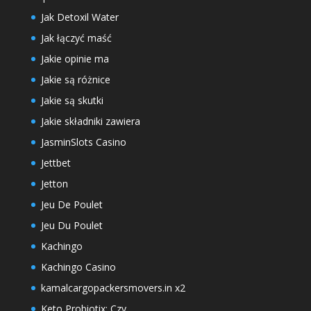
Jak Detoxil Water
Jak łączyć maść
Jakie opinie ma
Jakie są różnice
Jakie są skutki
Jakie składniki zawiera
JasminSlots Casino
Jettbet
Jetton
Jeu De Poulet
Jeu Du Poulet
Kachingo
Kachingo Casino
kamalcargopackersmovers.in x2
Keto Probiotix: Czy