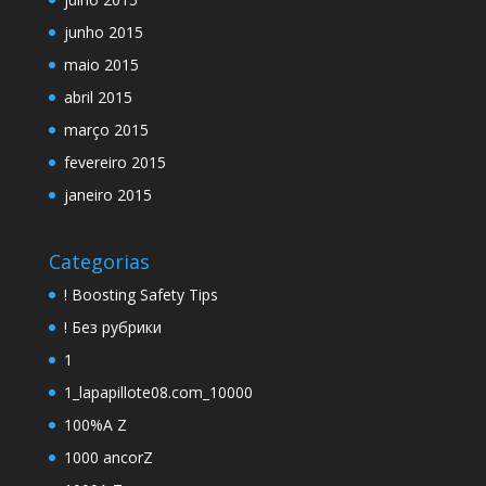
junho 2015
maio 2015
abril 2015
março 2015
fevereiro 2015
janeiro 2015
Categorias
! Boosting Safety Tips
! Без рубрики
1
1_lapapillote08.com_10000
100%A Z
1000 ancorZ