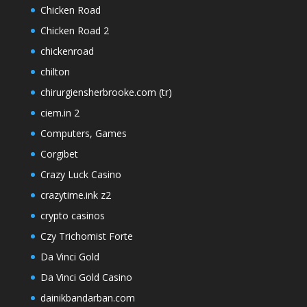
Chicken Road
Chicken Road 2
chickenroad
chilton
chirurgiensherbrooke.com (tr)
ciem.in 2
Computers, Games
Corgibet
Crazy Luck Casino
crazytime.ink z2
crypto casinos
Czy Trichomist Forte
Da Vinci Gold
Da Vinci Gold Casino
dainikbandarban.com