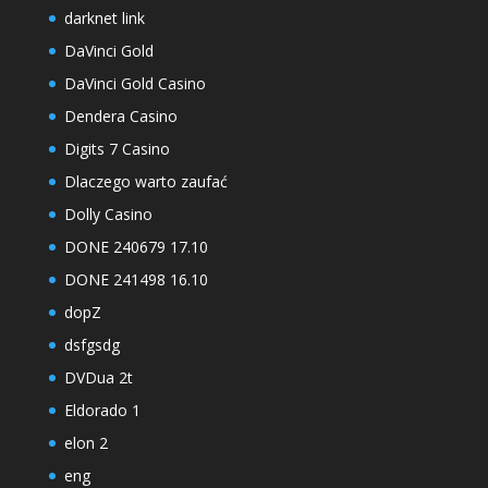
darknet link
DaVinci Gold
DaVinci Gold Casino
Dendera Casino
Digits 7 Casino
Dlaczego warto zaufać
Dolly Casino
DONE 240679 17.10
DONE 241498 16.10
dopZ
dsfgsdg
DVDua 2t
Eldorado 1
elon 2
eng