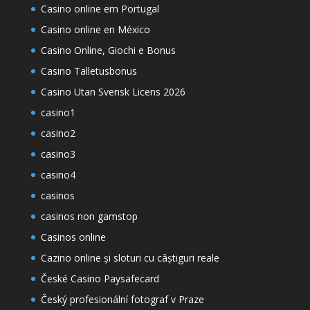
Casino online em Portugal
Casino online en México
Casino Online, Giochi e Bonus
Casino Talletusbonus
Casino Utan Svensk Licens 2026
casino1
casino2
casino3
casino4
casinos
casinos non gamstop
Casinos online
Cazino online și sloturi cu câștiguri reale
České Casino Paysafecard
Český profesionální fotograf v Praze