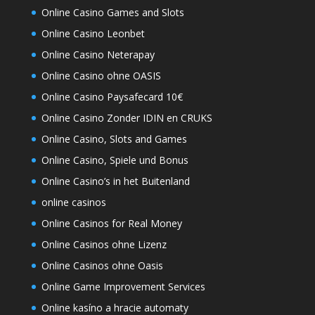
Online Casino Games and Slots
Online Casino Leonbet
Online Casino Neterapay
Online Casino ohne OASIS
Online Casino Paysafecard 10€
Online Casino Zonder IDIN en CRUKS
Online Casino, Slots and Games
Online Casino, Spiele und Bonus
Online Casino’s in het Buitenland
online casinos
Online Casinos for Real Money
Online Casinos ohne Lizenz
Online Casinos ohne Oasis
Online Game Improvement Services
Online kasíno a hracie automaty