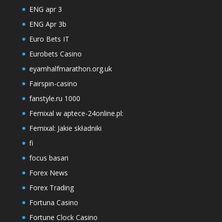
ENG apr 3
ENG Apr 3b
Euro Bets IT
Eurobets Casino
eyamhalfmarathon.org.uk
Fairspin-casino
fanstyle.ru 1000
Femixal w aptece-24online.pl:
Femixal: Jakie składniki
fi
focus basari
Forex News
Forex Trading
Fortuna Casino
Fortune Clock Casino