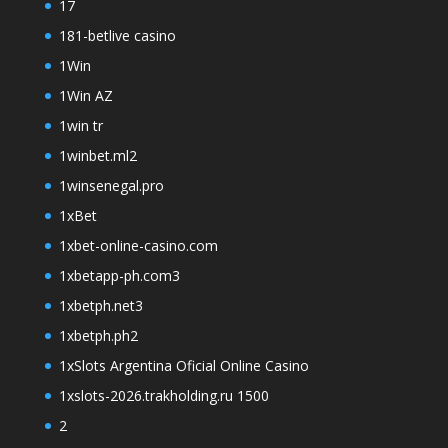
17
181-betlive casino
1Win
1Win AZ
1win tr
1winbet.ml2
1winsenegal.pro
1xBet
1xbet-online-casino.com
1xbetapp-ph.com3
1xbetph.net3
1xbetph.ph2
1xSlots Argentina Oficial Online Casino
1xslots-2026.trakholding.ru 1500
2