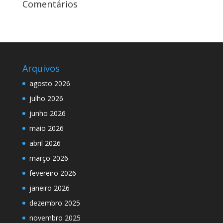
Comentários
Arquivos
agosto 2026
julho 2026
junho 2026
maio 2026
abril 2026
março 2026
fevereiro 2026
janeiro 2026
dezembro 2025
novembro 2025