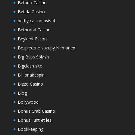
Betano Casino
Betida Casino
betify casino avis 4
Betportal Casino
Beykent Escort
Bezpieczne zakupy Nemanex
Big Bass Splash
Bigclash site
Billionairespin
Bizzo Casino
Blog
Bollywood
Bonus Crab Casino
BonusHunt et les
Bookkeeping