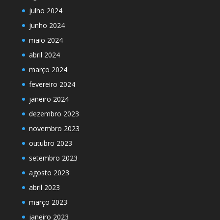
julho 2024
junho 2024
maio 2024
abril 2024
março 2024
fevereiro 2024
janeiro 2024
dezembro 2023
novembro 2023
outubro 2023
setembro 2023
agosto 2023
abril 2023
março 2023
janeiro 2023