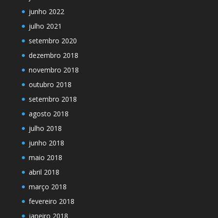
junho 2022
julho 2021
setembro 2020
dezembro 2018
novembro 2018
outubro 2018
setembro 2018
agosto 2018
julho 2018
junho 2018
maio 2018
abril 2018
março 2018
fevereiro 2018
janeiro 2018