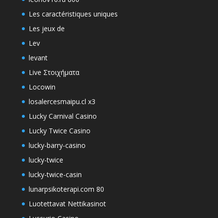
Les caractéristiques uniques
Les jeux de
Lev
levant
Live Στοιχήματα
Locowin
losalercesmaipu.cl x3
Lucky Carnival Casino
Lucky Twice Casino
lucky-barry-casino
lucky-twice
lucky-twice-casin
lunarpsikoterapi.com 80
Luotettavat Nettikasinot