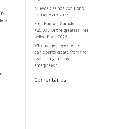
Nuevos Casinos con Bono
 Trh
Sin Depósito 2026
de o
Free Harbors Gamble
+25,000 Of the greatest Free
online Ports 2026
What is the biggest error
participants create from the
real cash gambling
enterprises?
u,
Comentários