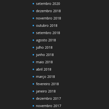
setembro 2020
dezembro 2018
novembro 2018
outubro 2018
setembro 2018
agosto 2018
julho 2018
junho 2018
maio 2018
abril 2018
março 2018
fevereiro 2018
janeiro 2018
dezembro 2017
novembro 2017