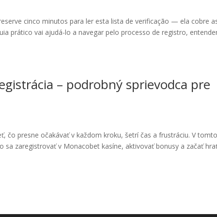
eserve cinco minutos para ler esta lista de verificação — ela cobre a
uia prático vai ajudá-lo a navegar pelo processo de registro, entende
egistrácia – podrobný sprievodca pre
ieť, čo presne očakávať v každom kroku, šetrí čas a frustráciu. V tomt
o sa zaregistrovať v Monacobet kasíne, aktivovať bonusy a začať hra