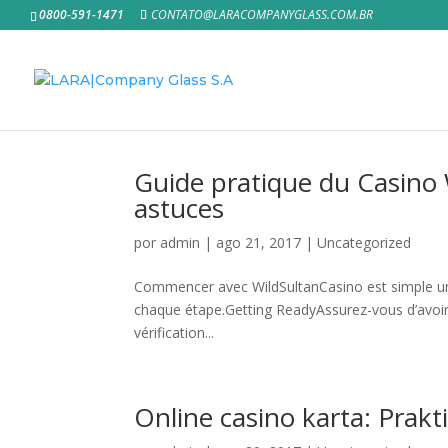
0800-591-1471
CONTATO@LARACOMPANYGLASS.COM.BR
Guide pratique du Casino W
astuces
por
admin
|
ago 21, 2017
|
Uncategorized
Commencer avec WildSultanCasino est simple u
chaque étape.Getting ReadyAssurez-vous d’avoir u
vérification...
Online casino karta: Prak