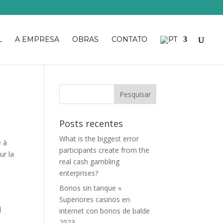
L
A EMPRESA
OBRAS
CONTATO
Posts recentes
What is the biggest error
e à
participants create from the
ur la
real cash gambling
enterprises?
Bonos sin tanque »
Superiores casinos en
m
internet con bonos de balde
2023